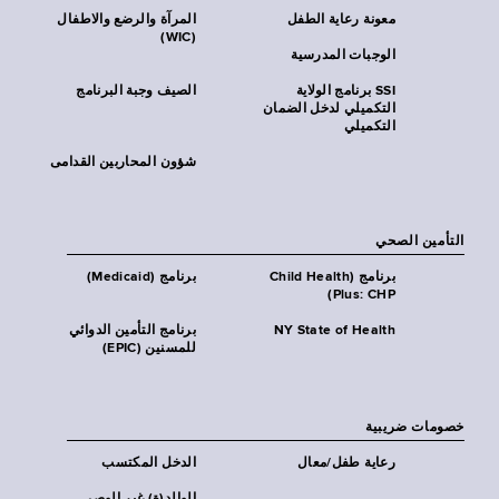
معونة رعاية الطفل
المرآة والرضع والاطفال
(WIC)
الوجبات المدرسية
SSI برنامج الولاية
الصيف وجبة البرنامج
التكميلي لدخل الضمان
التكميلي
شؤون المحاربين القدامى
التأمين الصحي
برنامج (Child Health
برنامج (Medicaid)
Plus: CHP)
NY State of Health
برنامج التأمين الدوائي
للمسنين (EPIC)
خصومات ضريبية
رعاية طفل/معال
الدخل المكتسب