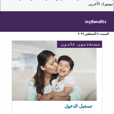
نيويورك الآخرين.
myBenefits
السبت، ٨ أغسطس ٢٠٢٦
مستخدمون عائدون
تسجيل الدخول