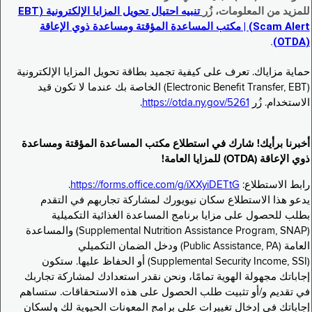
للمزيد من المعلومات، زُر
تنبيه احتيال تحويل المزايا الإلكترونية (EBT
Scam Alert) | مكتب المساعدة المؤقتة ومساعدة ذوي الإعاقة
.
(OTDA)
حماية مزاياك. تعرف على كيفية تجميد بطاقة تحويل المزايا الإلكترونية
(Electronic Benefit Transfer, EBT) الخاصة بك عندما لا تكون قيد
الاستخدام. زُر
https://otda.ny.gov/5261
.
أخبرنا برأيك! شارك في استطلاع مكتب المساعدة المؤقتة ومساعدة
ذوي الإعاقة (OTDA) للمزايا العامة!
رابط الاستطلاع:
https://forms.office.com/g/iXXyiDETtG
.
يدعو هذا الاستطلاع سكان نيويورك لمشاركة تجاربهم في التقدم
بطلب للحصول على مزايا برنامج المساعدة الغذائية التكميلية
(Supplemental Nutrition Assistance Program, SNAP) والمساعدة
العامة (Public Assistance, PA) ودخل الضمان التكميلي
(Supplemental Security Income, SSI) أو الحفاظ عليها. ستكون
إجاباتك مجهولة الهوية تمامًا، ونحن نقدر استعدادك لمشاركة تجاربك
في تقديم و/أو تثبيت طلب الحصول على هذه الاستحقاقات. ستساهم
إجاباتك في إدخال تغييرات على برامج المعونات الحيوية لك ولسكان