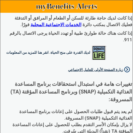
myBenefits Alerts
إذا كانت لديك حاجة طارئة للسكن أو الطعام أو المرافق أو التدفئة
فعليك الاتصال بمكتب دائرة
الخدمات الاجتماعية المحلية
فورًا.
إذا كانت هناك حالة طوارئ طبية أو تهدد الحياة يرجى الاتصال بالرقم
911.
لديك القدرة على منح الحياة. انقر هنا للمزيد من المعلومات
زيارة الصفحة الأولى للعامل الاجتماعي
تغييرات هامة في استبدال استحقاقات برنامج المساعدة
الغذائية التكميلية (SNAP) وبرنامج المساعدة المؤقتة (TA)
المسروقة:
لم يعد يتم قبول طلبات الحصول على إعانات برنامج المساعدة
الغذائية التكميلية (SNAP) المسروقة.
لا يزال بإمكان الأسر التقدم بطلب للحصول على إعانات المساعدة
المؤقتة TA (نقداً) البديلة التي سُرقت.