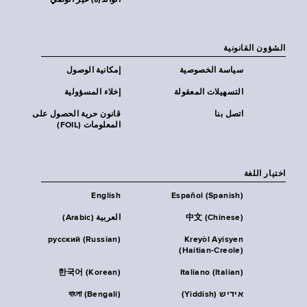
الوالد(ة) غير الوصي
الشؤون القانونية
سياسة الخصوصية
إمكانية الوصول
التسهيلات المعقولة
إخلاء المسؤولية
اتصل بنا
قانون حرية الحصول على
المعلومات (FOIL)
اختيار اللغة
English
Español (Spanish)
中文 (Chinese)
العربية (Arabic)
русский (Russian)
Kreyòl Ayisyen
(Haitian-Creole)
한국어 (Korean)
Italiano (Italian)
אידיש (Yiddish)
বাংলা (Bengali)