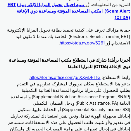
للمزيد من المعلومات، زُر
تنبيه احتيال تحويل المزايا الإلكترونية (EBT
Scam Alert) | مكتب المساعدة المؤقتة ومساعدة ذوي الإعاقة
.
(OTDA)
حماية مزاياك. تعرف على كيفية تجميد بطاقة تحويل المزايا الإلكترونية
(Electronic Benefit Transfer, EBT) الخاصة بك عندما لا تكون قيد
الاستخدام. زُر
https://otda.ny.gov/5261
.
أخبرنا برأيك! شارك في استطلاع مكتب المساعدة المؤقتة ومساعدة
ذوي الإعاقة (OTDA) للمزايا العامة!
رابط الاستطلاع:
https://forms.office.com/g/iXXyiDETtG
.
يدعو هذا الاستطلاع سكان نيويورك لمشاركة تجاربهم في التقدم
بطلب للحصول على مزايا برنامج المساعدة الغذائية التكميلية
(Supplemental Nutrition Assistance Program, SNAP) والمساعدة
العامة (Public Assistance, PA) ودخل الضمان التكميلي
(Supplemental Security Income, SSI) أو الحفاظ عليها. ستكون
إجاباتك مجهولة الهوية تمامًا، ونحن نقدر استعدادك لمشاركة تجاربك
في تقديم و/أو تثبيت طلب الحصول على هذه الاستحقاقات. ستساهم
إجاباتك في إدخال تغييرات على برامج المعونات الحيوية لك ولسكان