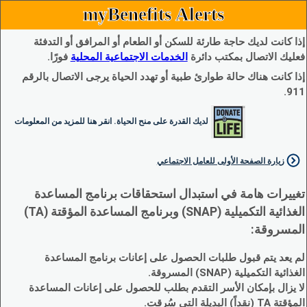
myBenefits Alerts
إذا كانت لديك حاجة طارئة للسكن أو الطعام أو المرافق أو التدفئة
فعليك الاتصال بمكتب دائرة
الخدمات الاجتماعية المحلية
فورًا.
إذا كانت هناك حالة طوارئ طبية أو تهدد الحياة يرجى الاتصال بالرقم
911.
لديك القدرة على منح الحياة. انقر هنا للمزيد من المعلومات
زيارة الصفحة الأولى للعامل الاجتماعي
تغييرات هامة في استبدال استحقاقات برنامج المساعدة
الغذائية التكميلية (SNAP) وبرنامج المساعدة المؤقتة (TA)
المسروقة:
لم يعد يتم قبول طلبات الحصول على إعانات برنامج المساعدة
الغذائية التكميلية (SNAP) المسروقة.
لا يزال بإمكان الأسر التقدم بطلب للحصول على إعانات المساعدة
المؤقتة TA (نقداً) البديلة التي سُرقت.