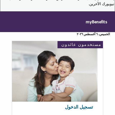
نيويورك الآخرين.
myBenefits
الخميس، ٦ أغسطس ٢٠٢٦
مستخدمون عائدون
تسجيل الدخول