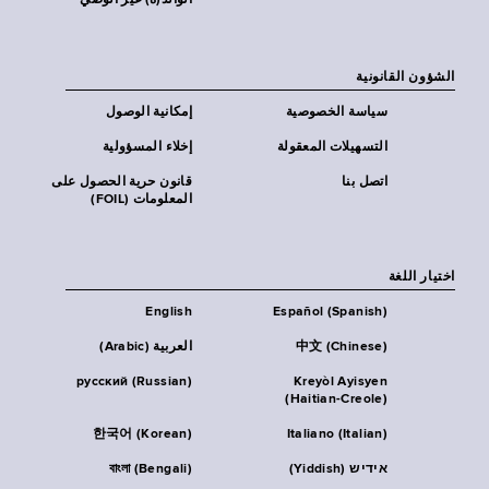
الوالد(ة) غير الوصي
الشؤون القانونية
سياسة الخصوصية
إمكانية الوصول
التسهيلات المعقولة
إخلاء المسؤولية
اتصل بنا
قانون حرية الحصول على
المعلومات (FOIL)
اختيار اللغة
English
Español (Spanish)
中文 (Chinese)
العربية (Arabic)
русский (Russian)
Kreyòl Ayisyen
(Haitian-Creole)
한국어 (Korean)
Italiano (Italian)
אידיש (Yiddish)
বাংলা (Bengali)