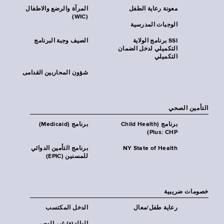
معونة رعاية الطفل
المرآة والرضع والاطفال
(WIC)
الوجبات المدرسية
SSI برنامج الولاية
الصيف وجبة البرنامج
التكميلي لدخل الضمان
التكميلي
شؤون المحاربين القدامى
التأمين الصحي
برنامج (Child Health
برنامج (Medicaid)
Plus: CHP)
NY State of Health
برنامج التأمين الدوائي
للمسنين (EPIC)
خصومات ضريبية
رعاية طفل/معال
الدخل المكتسب