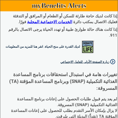
myBenefits Alerts
إذا كانت لديك حاجة طارئة للسكن أو الطعام أو المرافق أو التدفئة
فعليك الاتصال بمكتب دائرة
الخدمات الاجتماعية المحلية
فورًا.
إذا كانت هناك حالة طوارئ طبية أو تهدد الحياة يرجى الاتصال بالرقم
911.
لديك القدرة على منح الحياة. انقر هنا للمزيد من المعلومات
زيارة الصفحة الأولى للعامل الاجتماعي
تغييرات هامة في استبدال استحقاقات برنامج المساعدة
الغذائية التكميلية (SNAP) وبرنامج المساعدة المؤقتة (TA)
المسروقة:
لم يعد يتم قبول طلبات الحصول على إعانات برنامج المساعدة
الغذائية التكميلية (SNAP) المسروقة.
لا يزال بإمكان الأسر التقدم بطلب للحصول على إعانات المساعدة
المؤقتة TA (نقداً) البديلة التي سُرقت.