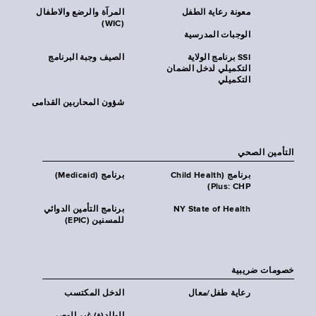
معونة رعاية الطفل
المرآة والرضع والاطفال
(WIC)
الوجبات المدرسية
SSI برنامج الولاية
الصيف وجبة البرنامج
التكميلي لدخل الضمان
التكميلي
شؤون المحاربين القدامى
التأمين الصحي
برنامج (Child Health
برنامج (Medicaid)
Plus: CHP)
NY State of Health
برنامج التأمين الدوائي
للمسنين (EPIC)
خصومات ضريبية
رعاية طفل/معال
الدخل المكتسب