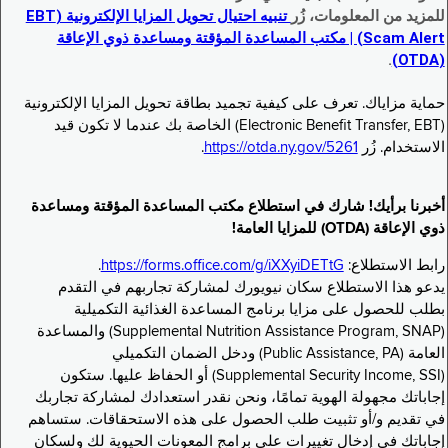
للمزيد من المعلومات، زُر
تنبيه احتيال تحويل المزايا الإلكترونية (EBT
Scam Alert) | مكتب المساعدة المؤقتة ومساعدة ذوي الإعاقة
.
(OTDA)
حماية مزاياك. تعرف على كيفية تجميد بطاقة تحويل المزايا الإلكترونية
(Electronic Benefit Transfer, EBT) الخاصة بك عندما لا تكون قيد
الاستخدام. زُر
https://otda.ny.gov/5261
.
أخبرنا برأيك! شارك في استطلاع مكتب المساعدة المؤقتة ومساعدة
ذوي الإعاقة (OTDA) للمزايا العامة!
رابط الاستطلاع:
https://forms.office.com/g/iXXyiDETtG
.
يدعو هذا الاستطلاع سكان نيويورك لمشاركة تجاربهم في التقدم
بطلب للحصول على مزايا برنامج المساعدة الغذائية التكميلية
(Supplemental Nutrition Assistance Program, SNAP) والمساعدة
العامة (Public Assistance, PA) ودخل الضمان التكميلي
(Supplemental Security Income, SSI) أو الحفاظ عليها. ستكون
إجاباتك مجهولة الهوية تمامًا، ونحن نقدر استعدادك لمشاركة تجاربك
في تقديم و/أو تثبيت طلب الحصول على هذه الاستحقاقات. ستساهم
إجاباتك في إدخال تغييرات على برامج المعونات الحيوية لك ولسكان