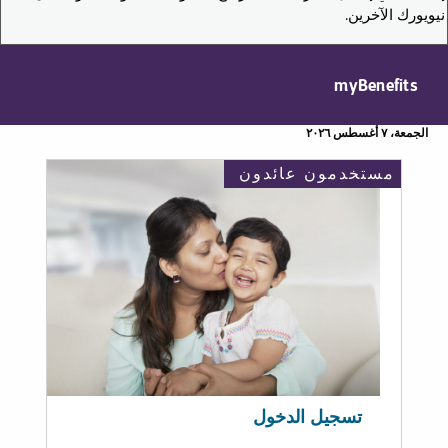
نيويورك الآخرين.
myBenefits
الجمعة، ٧ أغسطس ٢٠٢٦
مستخدمون عائدون
تسجيل الدخول