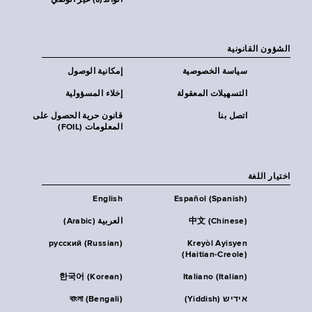
الوالد(ة) غير الوصي
الشؤون القانونية
سياسة الخصوصية
إمكانية الوصول
التسهيلات المعقولة
إخلاء المسؤولية
اتصل بنا
قانون حرية الحصول على
المعلومات (FOIL)
اختيار اللغة
English
Español (Spanish)
中文 (Chinese)
العربية (Arabic)
русский (Russian)
Kreyòl Ayisyen
(Haitian-Creole)
한국어 (Korean)
Italiano (Italian)
אידיש (Yiddish)
বাংলা (Bengali)