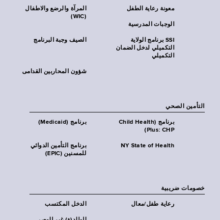
معونة رعاية الطفل
المرآة والرضع والاطفال
(WIC)
الوجبات المدرسية
SSI برنامج الولاية
الصيف وجبة البرنامج
التكميلي لدخل الضمان
التكميلي
شؤون المحاربين القدامى
التأمين الصحي
برنامج (Child Health
برنامج (Medicaid)
Plus: CHP)
NY State of Health
برنامج التأمين الدوائي
للمسنين (EPIC)
خصومات ضريبية
رعاية طفل/معال
الدخل المكتسب