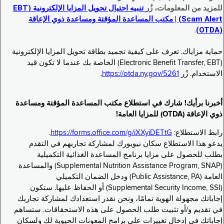
للمزيد من المعلومات، زُر
تنبيه احتيال تحويل المزايا الإلكترونية (EBT
Scam Alert) | مكتب المساعدة المؤقتة ومساعدة ذوي الإعاقة
.
(OTDA)
حماية مزاياك. تعرف على كيفية تجميد بطاقة تحويل المزايا الإلكترونية
(Electronic Benefit Transfer, EBT) الخاصة بك عندما لا تكون قيد
الاستخدام. زُر
https://otda.ny.gov/5261
.
أخبرنا برأيك! شارك في استطلاع مكتب المساعدة المؤقتة ومساعدة
ذوي الإعاقة (OTDA) للمزايا العامة!
رابط الاستطلاع:
https://forms.office.com/g/iXXyiDETtG
.
يدعو هذا الاستطلاع سكان نيويورك لمشاركة تجاربهم في التقدم
بطلب للحصول على مزايا برنامج المساعدة الغذائية التكميلية
(Supplemental Nutrition Assistance Program, SNAP) والمساعدة
العامة (Public Assistance, PA) ودخل الضمان التكميلي
(Supplemental Security Income, SSI) أو الحفاظ عليها. ستكون
إجاباتك مجهولة الهوية تمامًا، ونحن نقدر استعدادك لمشاركة تجاربك
في تقديم و/أو تثبيت طلب الحصول على هذه الاستحقاقات. ستساهم
إجاباتك في إدخال تغييرات على برامج المعونات الحيوية لك ولسكان