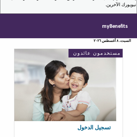
نيويورك الآخرين.
myBenefits
السبت، ٨ أغسطس ٢٠٢٦
مستخدمون عائدون
تسجيل الدخول