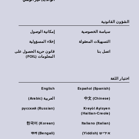
الوالد(ة) غير الوصي
الشؤون القانونية
سياسة الخصوصية
إمكانية الوصول
التسهيلات المعقولة
إخلاء المسؤولية
اتصل بنا
قانون حرية الحصول على
المعلومات (FOIL)
اختيار اللغة
English
Español (Spanish)
中文 (Chinese)
العربية (Arabic)
русский (Russian)
Kreyòl Ayisyen
(Haitian-Creole)
한국어 (Korean)
Italiano (Italian)
אידיש (Yiddish)
বাংলা (Bengali)