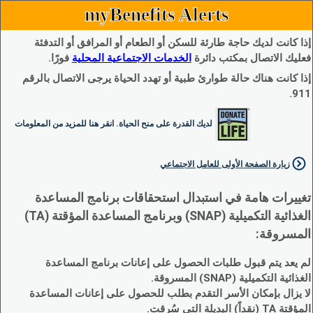
myBenefits Alerts
إذا كانت لديك حاجة طارئة للسكن أو الطعام أو المرافق أو التدفئة
فعليك الاتصال بمكتب دائرة
الخدمات الاجتماعية المحلية
فورًا.
إذا كانت هناك حالة طوارئ طبية أو تهدد الحياة يرجى الاتصال بالرقم
911.
لديك القدرة على منح الحياة. انقر هنا للمزيد من المعلومات
زيارة الصفحة الأولى للعامل الاجتماعي
تغييرات هامة في استبدال استحقاقات برنامج المساعدة
الغذائية التكميلية (SNAP) وبرنامج المساعدة المؤقتة (TA)
المسروقة:
لم يعد يتم قبول طلبات الحصول على إعانات برنامج المساعدة
الغذائية التكميلية (SNAP) المسروقة.
لا يزال بإمكان الأسر التقدم بطلب للحصول على إعانات المساعدة
المؤقتة TA (نقداً) البديلة التي سُرقت.