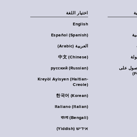
ة
اختيار اللغة
English
ية
Español (Spanish)
العربية (Arabic)
ولة
中文 (Chinese)
حصول على
русский (Russian)
Kreyòl Ayisyen (Haitian-
Creole)
한국어 (Korean)
Italiano (Italian)
বাংলা (Bengali)
אידיש (Yiddish)