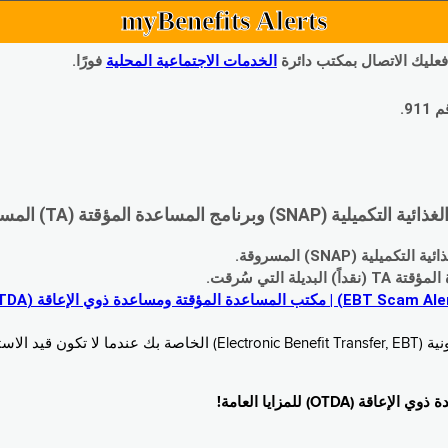
myBenefits Alerts
 فعليك الاتصال بمكتب دائرة
الخدمات الاجتماعية المحلية
فورًا.
9.
اعدة المؤقتة (TA) المسروقة:
 (SNAP) المسروقة.
 التي سُرقت.
خدام. زُر
O) للمزايا العامة!