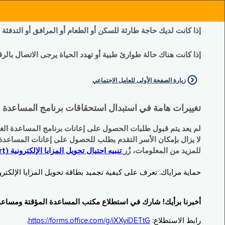
إذا كانت لديك حاجة طارئة للسكن أو الطعام أو المرافق أو التدفئة
إذا كانت هناك حالة طوارئ طبية أو تهدد الحياة يرجى الاتصال بالرقم 11
زيارة الصفحة الأولى للعامل الاجتماعي
تغييرات هامة في استبدال استحقاقات برنامج المساعدة الغذائية التكميلية (SNAP) وبرنامج المس
لم يعد يتم قبول طلبات الحصول على إعانات برنامج المساعدة الغذائية التكميلية
لا يزال بإمكان الأسر التقدم بطلب للحصول على إعانات المساعدة المؤقتة TA (نقداً) البديلة
للمزيد من المعلومات، زُر
تنبيه احتيال تحويل المزايا الإلكترونية (EBT Scam Alert) | مكتب المساعدة المؤقتة ومساعدة ذوي الإعاقة (OTDA)
حماية مزاياك. تعرف على كيفية تجميد بطاقة تحويل المزايا الإلكترونية (Electronic Benefit Transfer, EBT) الخاصة بك عندما لا تكون قيد الاست
أخبرنا برأيك! شارك في استطلاع مكتب المساعدة المؤقتة ومساعدة ذوي الإعاقة (TDA
رابط الاستطلاع:
https://forms.office.com/g/iXXyiDETtG
.