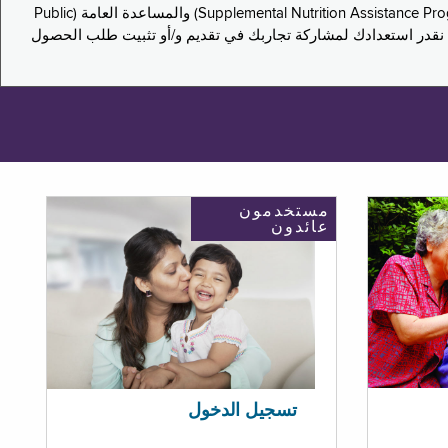
يدعو هذا الاستطلاع سكان نيويورك لمشاركة تجاربهم في التقدم بطلب للحصول على مزايا برنامج المساعدة الغذائية التكميلية (Supplemental Nutrition Assistance Program, SNAP) والمساعدة العامة (Public
ستكون إجاباتك مجهولة الهوية تمامًا، ونحن نقدر استعدادك لمشاركة تجاربك في تقديم و/أو تثبيت طلب الحصول
مستخدمون
عائدون
تسجيل الدخول