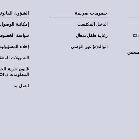
خصومات ضريبية
الشؤون القانوني
الدخل المكتسب
إمكانية الوصول
Chi:
رعاية طفل/معال
سياسة الخصوص
الوالد(ة) غير الوصي
إخلاء المسؤولية
مسنين
التسهيلات المعق
قانون حرية ال
المعلومات (FOIL)
اتصل بنا