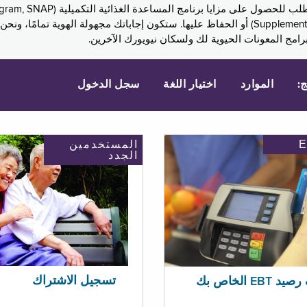
Assistance, PA) ودخل الضمان التكميلي (Supplemental Security Income, SSI) أو الحفاظ عليها. 
امج المعونات الحيوية لك ولسكان نيويورك الآخرين.
ج:
الموارد
اختيار اللغة
سجل الدخول
المستخدمين
الجدد
تسجيل الاشتراك
EBT الخاص بك