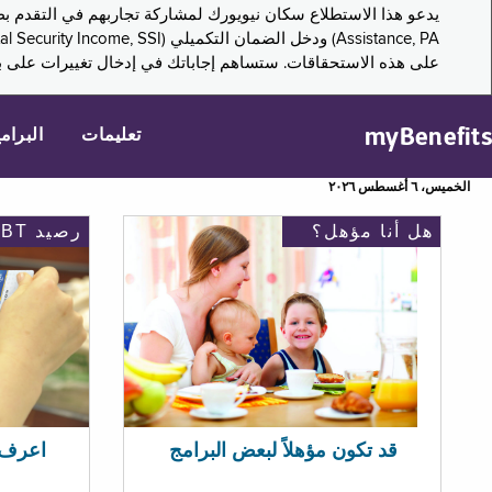
على هذه الاستحقاقات. ستساهم إجاباتك في إدخال تغييرات على بر
myBenefits
تعليمات
البرام
الخميس، ٦ أغسطس ٢٠٢٦
هل أنا مؤهل؟
رصيد EBT
اعرف رصيد 
قد تكون مؤهلاً لبعض البرامج