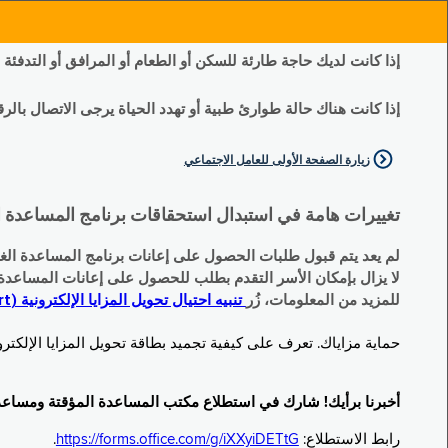
إذا كانت لديك حاجة طارئة للسكن أو الطعام أو المرافق أو التدفئة
إذا كانت هناك حالة طوارئ طبية أو تهدد الحياة يرجى الاتصال بالرقم 11
زيارة الصفحة الأولى للعامل الاجتماعي
تغييرات هامة في استبدال استحقاقات برنامج المساعدة الغذائية التكميلية (SNAP) وبرنامج المس
لم يعد يتم قبول طلبات الحصول على إعانات برنامج المساعدة الغذائية التكميلية
لا يزال بإمكان الأسر التقدم بطلب للحصول على إعانات المساعدة المؤقتة TA (نقداً) البديلة
للمزيد من المعلومات، زُر
تنبيه احتيال تحويل المزايا الإلكترونية (EBT Scam Alert) | مكتب المساعدة المؤقتة ومساعدة ذوي الإعاقة (OTDA)
حماية مزاياك. تعرف على كيفية تجميد بطاقة تحويل المزايا الإلكترونية (Electronic Benefit Transfer, EBT) الخاصة بك عندما لا تكون قيد الاست
أخبرنا برأيك! شارك في استطلاع مكتب المساعدة المؤقتة ومساعدة ذوي الإعاقة (TDA
رابط الاستطلاع:
https://forms.office.com/g/iXXyiDETtG
.