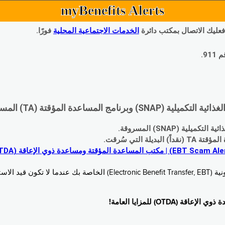
myBenefits Alerts
 فعليك الاتصال بمكتب دائرة
الخدمات الاجتماعية المحلية
فورًا.
9.
اعدة المؤقتة (TA) المسروقة:
 (SNAP) المسروقة.
 التي سُرقت.
خدام. زُر
O) للمزايا العامة!