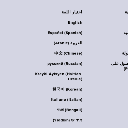
ة
اختيار اللغة
English
ية
Español (Spanish)
العربية (Arabic)
ولة
中文 (Chinese)
حصول على
русский (Russian)
Kreyòl Ayisyen (Haitian-
Creole)
한국어 (Korean)
Italiano (Italian)
বাংলা (Bengali)
אידיש (Yiddish)