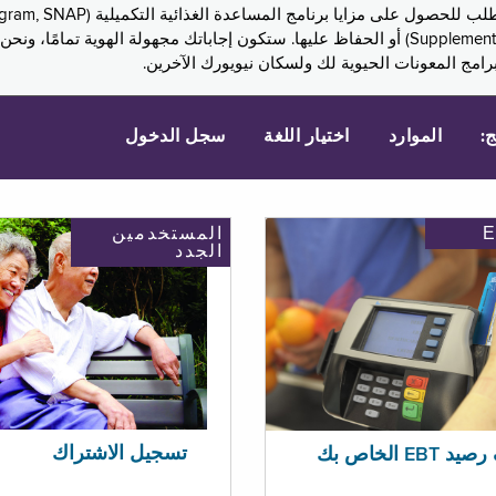
Assistance, PA) ودخل الضمان التكميلي (Supplemental Security Income, SSI) أو الحفاظ عليها. 
امج المعونات الحيوية لك ولسكان نيويورك الآخرين.
ج:
الموارد
اختيار اللغة
سجل الدخول
المستخدمين
الجدد
تسجيل الاشتراك
EBT الخاص بك