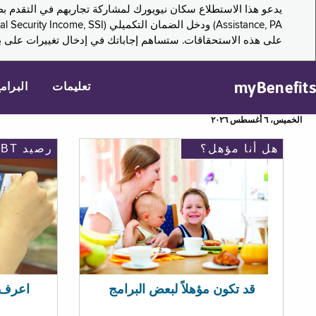
على هذه الاستحقاقات. ستساهم إجاباتك في إدخال تغييرات على بر
myBenefits
تعليمات
البرام
الخميس، ٦ أغسطس ٢٠٢٦
هل أنا مؤهل؟
رصيد EBT
اعرف رصيد 
قد تكون مؤهلاً لبعض البرامج