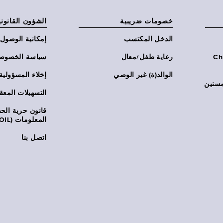
خصومات ضريبية
الشؤون القانوني
الدخل المكتسب
إمكانية الوصول
Chi:
رعاية طفل/معال
سياسة الخصوص
الوالد(ة) غير الوصي
إخلاء المسؤولية
مسنين
التسهيلات المعق
قانون حرية ال
المعلومات (FOIL)
اتصل بنا