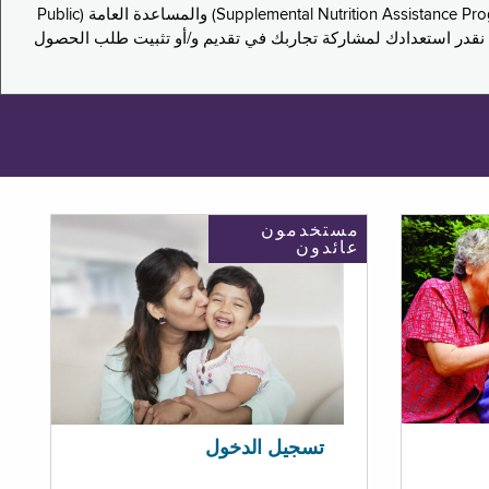
يدعو هذا الاستطلاع سكان نيويورك لمشاركة تجاربهم في التقدم بطلب للحصول على مزايا برنامج المساعدة الغذائية التكميلية (Supplemental Nutrition Assistance Program, SNAP) والمساعدة العامة (Public
ستكون إجاباتك مجهولة الهوية تمامًا، ونحن نقدر استعدادك لمشاركة تجاربك في تقديم و/أو تثبيت طلب الحصول
مستخدمون
عائدون
تسجيل الدخول