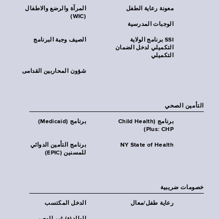
معونة رعاية الطفل
المرآة والرضع والاطفال
(WIC)
الوجبات المدرسية
SSI برنامج الولاية
الصيف وجبة البرنامج
التكميلي لدخل الضمان
التكميلي
شؤون المحاربين القدامى
التأمين الصحي
برنامج (Child Health
برنامج (Medicaid)
Plus: CHP)
NY State of Health
برنامج التأمين الدوائي
للمسنين (EPIC)
خصومات ضريبية
رعاية طفل/معال
الدخل المكتسب