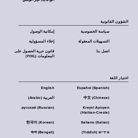
الوالد(ة) غير الوصي
الشؤون القانونية
سياسة الخصوصية
إمكانية الوصول
التسهيلات المعقولة
إخلاء المسؤولية
اتصل بنا
قانون حرية الحصول على
المعلومات (FOIL)
اختيار اللغة
English
Español (Spanish)
中文 (Chinese)
العربية (Arabic)
русский (Russian)
Kreyòl Ayisyen
(Haitian-Creole)
한국어 (Korean)
Italiano (Italian)
אידיש (Yiddish)
বাংলা (Bengali)