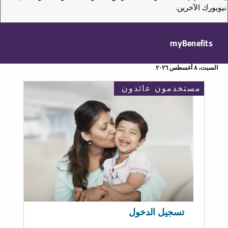
نيويورك الآخرين.
myBenefits
السبت، ٨ أغسطس ٢٠٢٦
مستخدمون عائدون
تسجيل الدخول