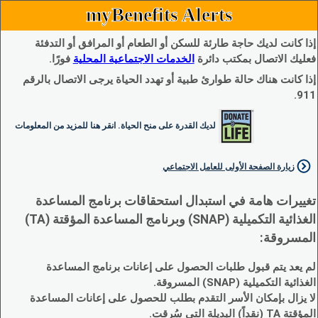
myBenefits Alerts
إذا كانت لديك حاجة طارئة للسكن أو الطعام أو المرافق أو التدفئة
فعليك الاتصال بمكتب دائرة
الخدمات الاجتماعية المحلية
فورًا.
إذا كانت هناك حالة طوارئ طبية أو تهدد الحياة يرجى الاتصال بالرقم
911.
لديك القدرة على منح الحياة. انقر هنا للمزيد من المعلومات
زيارة الصفحة الأولى للعامل الاجتماعي
تغييرات هامة في استبدال استحقاقات برنامج المساعدة
الغذائية التكميلية (SNAP) وبرنامج المساعدة المؤقتة (TA)
المسروقة:
لم يعد يتم قبول طلبات الحصول على إعانات برنامج المساعدة
الغذائية التكميلية (SNAP) المسروقة.
لا يزال بإمكان الأسر التقدم بطلب للحصول على إعانات المساعدة
المؤقتة TA (نقداً) البديلة التي سُرقت.