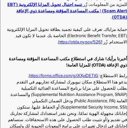
للمزيد من المعلومات، زُر
تنبيه احتيال تحويل المزايا الإلكترونية (EBT
Scam Alert) | مكتب المساعدة المؤقتة ومساعدة ذوي الإعاقة
.
(OTDA)
حماية مزاياك. تعرف على كيفية تجميد بطاقة تحويل المزايا الإلكترونية
(Electronic Benefit Transfer, EBT) الخاصة بك عندما لا تكون قيد
الاستخدام. زُر
https://otda.ny.gov/5261
.
أخبرنا برأيك! شارك في استطلاع مكتب المساعدة المؤقتة ومساعدة
ذوي الإعاقة (OTDA) للمزايا العامة!
رابط الاستطلاع:
https://forms.office.com/g/iXXyiDETtG
.
يدعو هذا الاستطلاع سكان نيويورك لمشاركة تجاربهم في التقدم
بطلب للحصول على مزايا برنامج المساعدة الغذائية التكميلية
(Supplemental Nutrition Assistance Program, SNAP) والمساعدة
العامة (Public Assistance, PA) ودخل الضمان التكميلي
(Supplemental Security Income, SSI) أو الحفاظ عليها. ستكون
إجاباتك مجهولة الهوية تمامًا، ونحن نقدر استعدادك لمشاركة تجاربك
في تقديم و/أو تثبيت طلب الحصول على هذه الاستحقاقات. ستساهم
إجاباتك في إدخال تغييرات على برامج المعونات الحيوية لك ولسكان