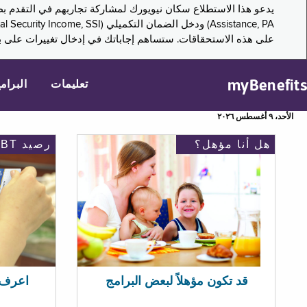
على هذه الاستحقاقات. ستساهم إجاباتك في إدخال تغييرات على بر
myBenefits
تعليمات
البرام
الأحد، ٩ أغسطس ٢٠٢٦
هل أنا مؤهل؟
رصيد EBT
اعرف رصيد 
قد تكون مؤهلاً لبعض البرامج