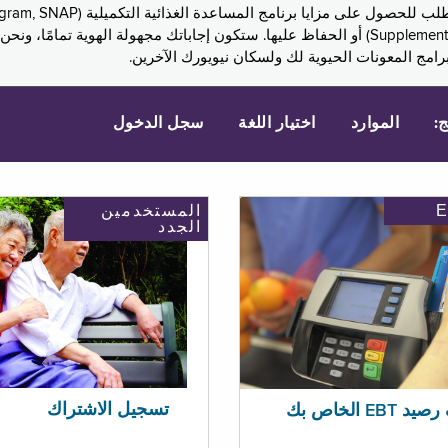
Assistance, PA) ودخل الضمان التكميلي (Supplemental Security Income, SSI) أو الحفاظ عليها. 
امج المعونات الحيوية لك ولسكان نيويورك الآخرين.
ج:
الموارد
اختيار اللغة
سجل الدخول
المستخدمين
الجدد
تسجيل الاشتراك
EBT الخاص بك