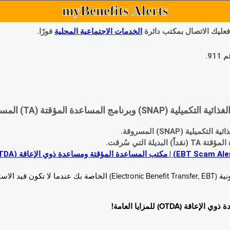
myBenefits Alerts
 فعليك الاتصال بمكتب دائرة
الخدمات الاجتماعية المحلية
فورًا.
9.
اعدة المؤقتة (TA) المسروقة:
 (SNAP) المسروقة.
 التي سُرقت.
خدام. زُر
O) للمزايا العامة!