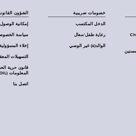
خصومات ضريبية
الشؤون القانوني
الدخل المكتسب
إمكانية الوصول
Chi:
رعاية طفل/معال
سياسة الخصوص
الوالد(ة) غير الوصي
إخلاء المسؤولية
مسنين
التسهيلات المعق
قانون حرية ال
المعلومات (FOIL)
اتصل بنا