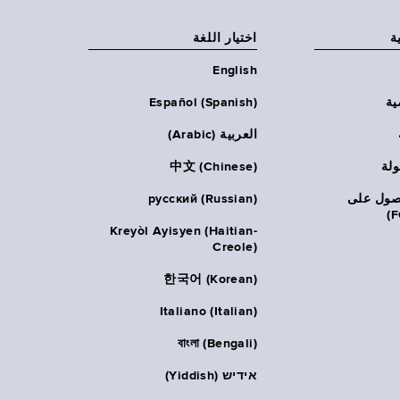
ة
اختيار اللغة
English
ية
Español (Spanish)
العربية (Arabic)
ولة
中文 (Chinese)
حصول على
русский (Russian)
Kreyòl Ayisyen (Haitian-
Creole)
한국어 (Korean)
Italiano (Italian)
বাংলা (Bengali)
אידיש (Yiddish)