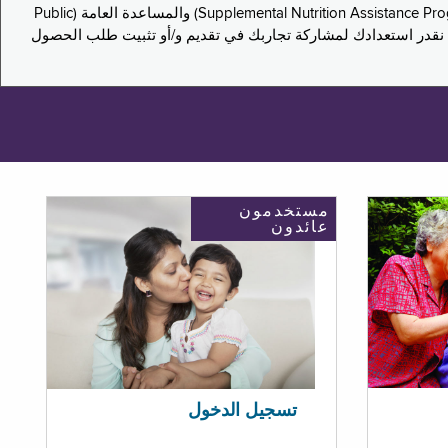
يدعو هذا الاستطلاع سكان نيويورك لمشاركة تجاربهم في التقدم بطلب للحصول على مزايا برنامج المساعدة الغذائية التكميلية (Supplemental Nutrition Assistance Program, SNAP) والمساعدة العامة (Public
ستكون إجاباتك مجهولة الهوية تمامًا، ونحن نقدر استعدادك لمشاركة تجاربك في تقديم و/أو تثبيت طلب الحصول
مستخدمون
عائدون
تسجيل الدخول