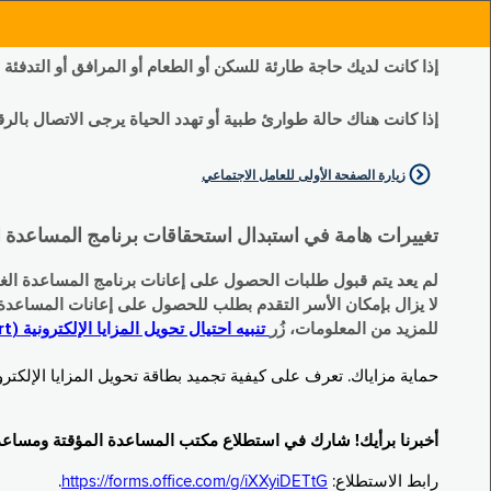
إذا كانت لديك حاجة طارئة للسكن أو الطعام أو المرافق أو التدفئة
إذا كانت هناك حالة طوارئ طبية أو تهدد الحياة يرجى الاتصال بالرقم 11
زيارة الصفحة الأولى للعامل الاجتماعي
تغييرات هامة في استبدال استحقاقات برنامج المساعدة الغذائية التكميلية (SNAP) وبرنامج المس
لم يعد يتم قبول طلبات الحصول على إعانات برنامج المساعدة الغذائية التكميلية
لا يزال بإمكان الأسر التقدم بطلب للحصول على إعانات المساعدة المؤقتة TA (نقداً) البديلة
للمزيد من المعلومات، زُر
تنبيه احتيال تحويل المزايا الإلكترونية (EBT Scam Alert) | مكتب المساعدة المؤقتة ومساعدة ذوي الإعاقة (OTDA)
حماية مزاياك. تعرف على كيفية تجميد بطاقة تحويل المزايا الإلكترونية (Electronic Benefit Transfer, EBT) الخاصة بك عندما لا تكون قيد الاست
أخبرنا برأيك! شارك في استطلاع مكتب المساعدة المؤقتة ومساعدة ذوي الإعاقة (TDA
رابط الاستطلاع:
https://forms.office.com/g/iXXyiDETtG
.