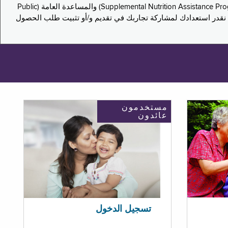
يدعو هذا الاستطلاع سكان نيويورك لمشاركة تجاربهم في التقدم بطلب للحصول على مزايا برنامج المساعدة الغذائية التكميلية (Supplemental Nutrition Assistance Program, SNAP) والمساعدة العامة (Public
ستكون إجاباتك مجهولة الهوية تمامًا، ونحن نقدر استعدادك لمشاركة تجاربك في تقديم و/أو تثبيت طلب الحصول
مستخدمون
عائدون
تسجيل الدخول