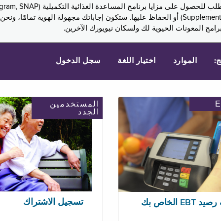
Assistance, PA) ودخل الضمان التكميلي (Supplemental Security Income, SSI) أو الحفاظ عليها. 
امج المعونات الحيوية لك ولسكان نيويورك الآخرين.
ج:
الموارد
اختيار اللغة
سجل الدخول
المستخدمين
الجدد
تسجيل الاشتراك
EBT الخاص بك