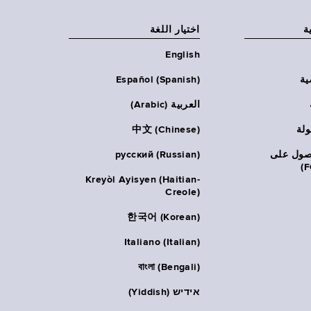
ة
اختيار اللغة
English
ية
Español (Spanish)
العربية (Arabic)
ولة
中文 (Chinese)
حصول على
русский (Russian)
Kreyòl Ayisyen (Haitian-
Creole)
한국어 (Korean)
Italiano (Italian)
বাংলা (Bengali)
אידיש (Yiddish)