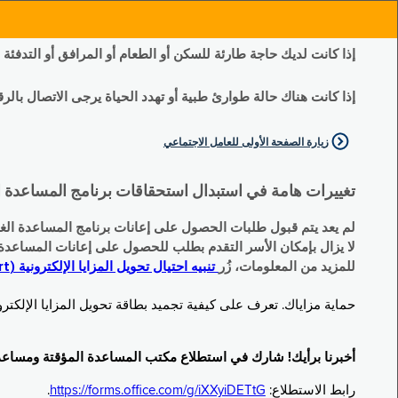
إذا كانت لديك حاجة طارئة للسكن أو الطعام أو المرافق أو التدفئة
إذا كانت هناك حالة طوارئ طبية أو تهدد الحياة يرجى الاتصال بالرقم 11
زيارة الصفحة الأولى للعامل الاجتماعي
تغييرات هامة في استبدال استحقاقات برنامج المساعدة الغذائية التكميلية (SNAP) وبرنامج المس
لم يعد يتم قبول طلبات الحصول على إعانات برنامج المساعدة الغذائية التكميلية
لا يزال بإمكان الأسر التقدم بطلب للحصول على إعانات المساعدة المؤقتة TA (نقداً) البديلة
للمزيد من المعلومات، زُر
تنبيه احتيال تحويل المزايا الإلكترونية (EBT Scam Alert) | مكتب المساعدة المؤقتة ومساعدة ذوي الإعاقة (OTDA)
حماية مزاياك. تعرف على كيفية تجميد بطاقة تحويل المزايا الإلكترونية (Electronic Benefit Transfer, EBT) الخاصة بك عندما لا تكون قيد الاست
أخبرنا برأيك! شارك في استطلاع مكتب المساعدة المؤقتة ومساعدة ذوي الإعاقة (TDA
رابط الاستطلاع:
https://forms.office.com/g/iXXyiDETtG
.