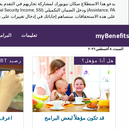
على هذه الاستحقاقات. ستساهم إجاباتك في إدخال تغييرات على بر
myBenefits
تعليمات
البرام
السبت، ٨ أغسطس ٢٠٢٦
هل أنا مؤهل؟
رصيد EBT
اعرف رصيد 
قد تكون مؤهلاً لبعض البرامج