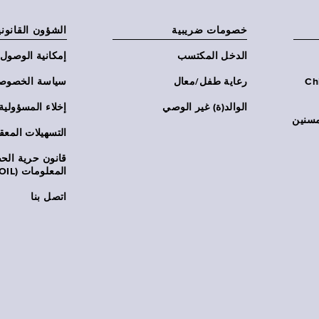
خصومات ضريبية
الشؤون القانوني
الدخل المكتسب
إمكانية الوصول
Chi:
رعاية طفل/معال
سياسة الخصوص
الوالد(ة) غير الوصي
إخلاء المسؤولية
مسنين
التسهيلات المعق
قانون حرية ال
المعلومات (FOIL)
اتصل بنا