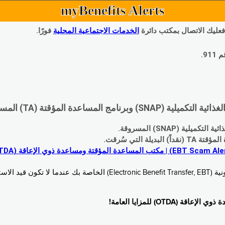
myBenefits Alerts
 فعليك الاتصال بمكتب دائرة
الخدمات الاجتماعية المحلية
فورًا.
9.
اعدة المؤقتة (TA) المسروقة:
 (SNAP) المسروقة.
 التي سُرقت.
خدام. زُر
O) للمزايا العامة!