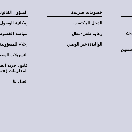
خصومات ضريبية
الشؤون القانوني
الدخل المكتسب
إمكانية الوصول
Chi:
رعاية طفل/معال
سياسة الخصوص
الوالد(ة) غير الوصي
إخلاء المسؤولية
مسنين
التسهيلات المعق
قانون حرية ال
المعلومات (FOIL)
اتصل بنا