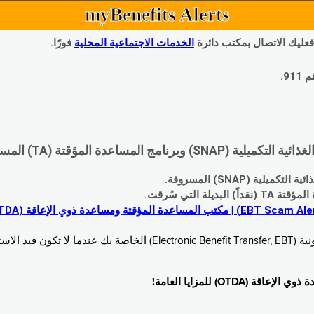
myBenefits Alerts
 فعليك الاتصال بمكتب دائرة
الخدمات الاجتماعية المحلية
فورًا.
9.
اعدة المؤقتة (TA) المسروقة:
 (SNAP) المسروقة.
 التي سُرقت.
خدام. زُر
O) للمزايا العامة!