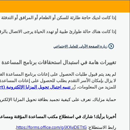
إذا كانت لديك حاجة طارئة للسكن أو الطعام أو المرافق أو التدفئة
إذا كانت هناك حالة طوارئ طبية أو تهدد الحياة يرجى الاتصال بالرقم 11
زيارة الصفحة الأولى للعامل الاجتماعي
تغييرات هامة في استبدال استحقاقات برنامج المساعدة الغذائية التكميلية (SNAP) وبرنامج المس
لم يعد يتم قبول طلبات الحصول على إعانات برنامج المساعدة الغذائية التكميلية
لا يزال بإمكان الأسر التقدم بطلب للحصول على إعانات المساعدة المؤقتة TA (نقداً) البديلة
للمزيد من المعلومات، زُر
تنبيه احتيال تحويل المزايا الإلكترونية (EBT Scam Alert) | مكتب المساعدة المؤقتة ومساعدة ذوي الإعاقة (OTDA)
حماية مزاياك. تعرف على كيفية تجميد بطاقة تحويل المزايا الإلكترونية (Electronic Benefit Transfer, EBT) الخاصة بك عندما لا تكون قيد الاست
أخبرنا برأيك! شارك في استطلاع مكتب المساعدة المؤقتة ومساعدة ذوي الإعاقة (TDA
رابط الاستطلاع:
https://forms.office.com/g/iXXyiDETtG
.