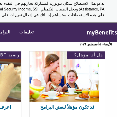
على هذه الاستحقاقات. ستساهم إجاباتك في إدخال تغييرات على بر
myBenefits
تعليمات
البرام
الأربعاء، ٥ أغسطس ٢٠٢٦
هل أنا مؤهل؟
رصيد EBT
اعرف رصيد 
قد تكون مؤهلاً لبعض البرامج