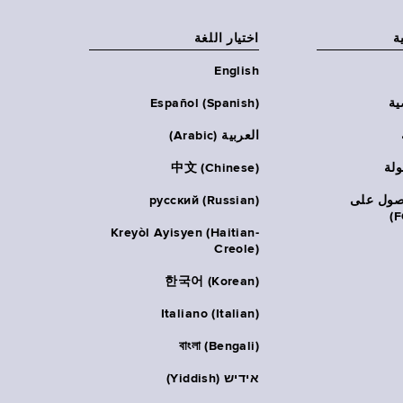
ة
اختيار اللغة
English
ية
Español (Spanish)
العربية (Arabic)
ولة
中文 (Chinese)
حصول على
русский (Russian)
Kreyòl Ayisyen (Haitian-
Creole)
한국어 (Korean)
Italiano (Italian)
বাংলা (Bengali)
אידיש (Yiddish)