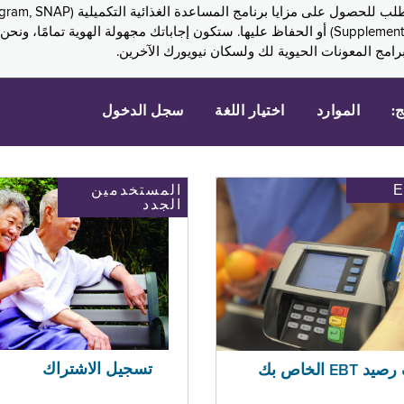
Assistance, PA) ودخل الضمان التكميلي (Supplemental Security Income, SSI) أو الحفاظ عليها. 
امج المعونات الحيوية لك ولسكان نيويورك الآخرين.
ج:
الموارد
اختيار اللغة
سجل الدخول
المستخدمين
الجدد
تسجيل الاشتراك
EBT الخاص بك