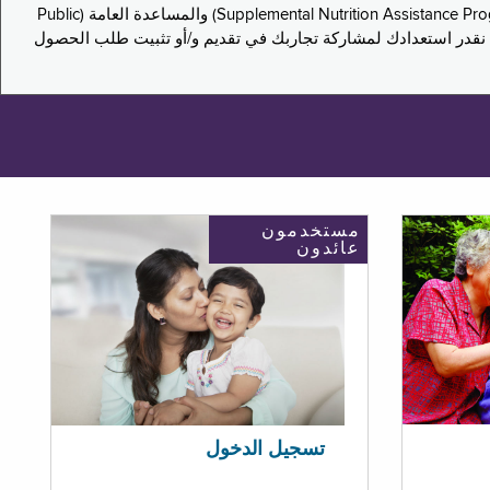
يدعو هذا الاستطلاع سكان نيويورك لمشاركة تجاربهم في التقدم بطلب للحصول على مزايا برنامج المساعدة الغذائية التكميلية (Supplemental Nutrition Assistance Program, SNAP) والمساعدة العامة (Public
ستكون إجاباتك مجهولة الهوية تمامًا، ونحن نقدر استعدادك لمشاركة تجاربك في تقديم و/أو تثبيت طلب الحصول
مستخدمون
عائدون
تسجيل الدخول