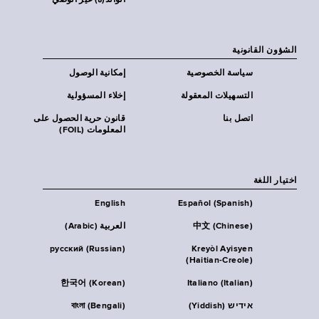
الوالد(ة) غير الوصي
الشؤون القانونية
سياسة الخصوصية
إمكانية الوصول
التسهيلات المعقولة
إخلاء المسؤولية
اتصل بنا
قانون حرية الحصول على
المعلومات (FOIL)
اختيار اللغة
English
Español (Spanish)
中文 (Chinese)
العربية (Arabic)
русский (Russian)
Kreyòl Ayisyen
(Haitian-Creole)
한국어 (Korean)
Italiano (Italian)
אידיש (Yiddish)
বাংলা (Bengali)