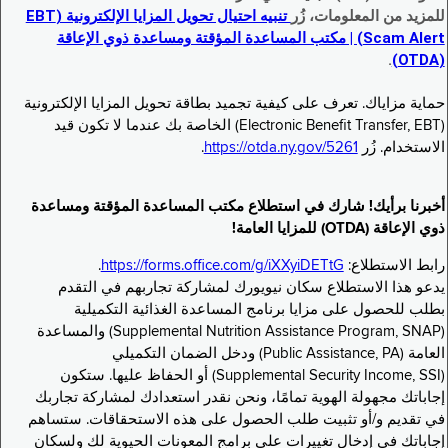
للمزيد من المعلومات، زُر
تنبيه احتيال تحويل المزايا الإلكترونية (EBT
Scam Alert) | مكتب المساعدة المؤقتة ومساعدة ذوي الإعاقة
.
(OTDA)
حماية مزاياك. تعرف على كيفية تجميد بطاقة تحويل المزايا الإلكترونية
(Electronic Benefit Transfer, EBT) الخاصة بك عندما لا تكون قيد
الاستخدام. زُر
https://otda.ny.gov/5261
.
أخبرنا برأيك! شارك في استطلاع مكتب المساعدة المؤقتة ومساعدة
ذوي الإعاقة (OTDA) للمزايا العامة!
رابط الاستطلاع:
https://forms.office.com/g/iXXyiDETtG
.
يدعو هذا الاستطلاع سكان نيويورك لمشاركة تجاربهم في التقدم
بطلب للحصول على مزايا برنامج المساعدة الغذائية التكميلية
(Supplemental Nutrition Assistance Program, SNAP) والمساعدة
العامة (Public Assistance, PA) ودخل الضمان التكميلي
(Supplemental Security Income, SSI) أو الحفاظ عليها. ستكون
إجاباتك مجهولة الهوية تمامًا، ونحن نقدر استعدادك لمشاركة تجاربك
في تقديم و/أو تثبيت طلب الحصول على هذه الاستحقاقات. ستساهم
إجاباتك في إدخال تغييرات على برامج المعونات الحيوية لك ولسكان