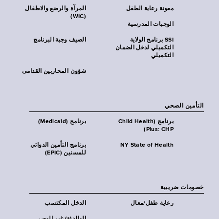
معونة رعاية الطفل
المرآة والرضع والاطفال
(WIC)
الوجبات المدرسية
SSI برنامج الولاية
الصيف وجبة البرنامج
التكميلي لدخل الضمان
التكميلي
شؤون المحاربين القدامى
التأمين الصحي
برنامج (Child Health
برنامج (Medicaid)
Plus: CHP)
NY State of Health
برنامج التأمين الدوائي
للمسنين (EPIC)
خصومات ضريبية
رعاية طفل/معال
الدخل المكتسب