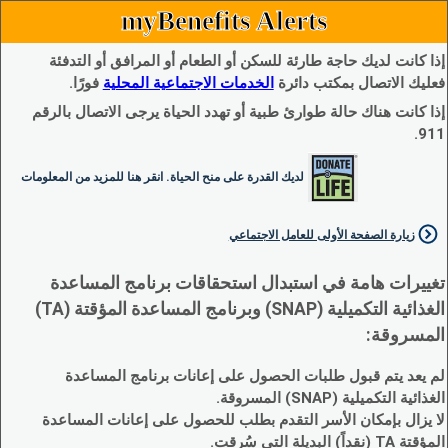
myBenefits Alerts
إذا كانت لديك حاجة طارئة للسكن أو الطعام أو المرافق أو التدفئة
فعليك الاتصال بمكتب دائرة
الخدمات الاجتماعية المحلية
فورًا.
إذا كانت هناك حالة طوارئ طبية أو تهدد الحياة يرجى الاتصال بالرقم
911.
لديك القدرة على منح الحياة. انقر هنا للمزيد من المعلومات
زيارة الصفحة الأولى للعامل الاجتماعي
تغييرات هامة في استبدال استحقاقات برنامج المساعدة
الغذائية التكميلية (SNAP) وبرنامج المساعدة المؤقتة (TA)
المسروقة:
لم يعد يتم قبول طلبات الحصول على إعانات برنامج المساعدة
الغذائية التكميلية (SNAP) المسروقة.
لا يزال بإمكان الأسر التقدم بطلب للحصول على إعانات المساعدة
المؤقتة TA (نقداً) البديلة التي سُرقت.