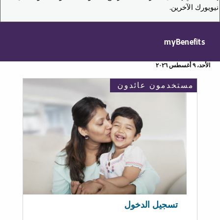
نيويورك الآخرين.
myBenefits
الأحد، ٩ أغسطس ٢٠٢٦
مستخدمون عائدون
تسجيل الدخول