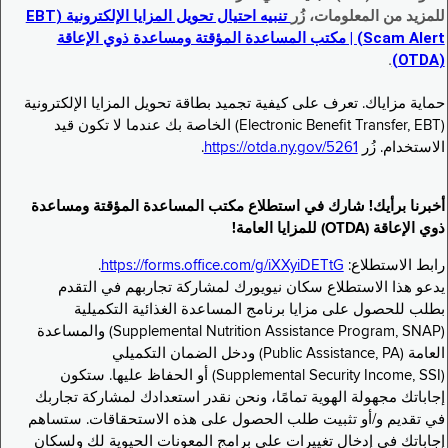
للمزيد من المعلومات، زُر
تنبيه احتيال تحويل المزايا الإلكترونية (EBT
Scam Alert) | مكتب المساعدة المؤقتة ومساعدة ذوي الإعاقة
.
(OTDA)
حماية مزاياك. تعرف على كيفية تجميد بطاقة تحويل المزايا الإلكترونية
(Electronic Benefit Transfer, EBT) الخاصة بك عندما لا تكون قيد
الاستخدام. زُر
https://otda.ny.gov/5261
.
أخبرنا برأيك! شارك في استطلاع مكتب المساعدة المؤقتة ومساعدة
ذوي الإعاقة (OTDA) للمزايا العامة!
رابط الاستطلاع:
https://forms.office.com/g/iXXyiDETtG
.
يدعو هذا الاستطلاع سكان نيويورك لمشاركة تجاربهم في التقدم
بطلب للحصول على مزايا برنامج المساعدة الغذائية التكميلية
(Supplemental Nutrition Assistance Program, SNAP) والمساعدة
العامة (Public Assistance, PA) ودخل الضمان التكميلي
(Supplemental Security Income, SSI) أو الحفاظ عليها. ستكون
إجاباتك مجهولة الهوية تمامًا، ونحن نقدر استعدادك لمشاركة تجاربك
في تقديم و/أو تثبيت طلب الحصول على هذه الاستحقاقات. ستساهم
إجاباتك في إدخال تغييرات على برامج المعونات الحيوية لك ولسكان