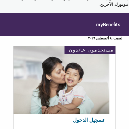
نيويورك الآخرين.
myBenefits
السبت، ٨ أغسطس ٢٠٢٦
مستخدمون عائدون
تسجيل الدخول