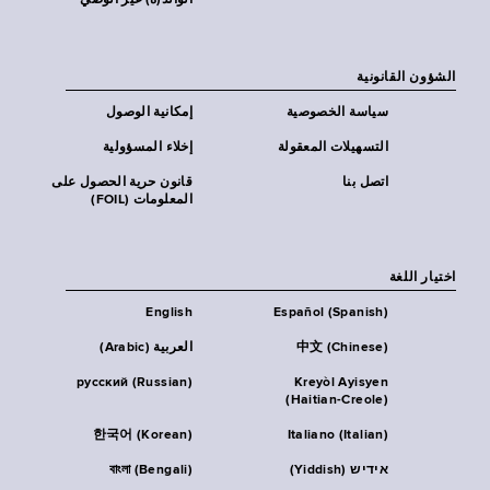
الوالد(ة) غير الوصي
الشؤون القانونية
سياسة الخصوصية
إمكانية الوصول
التسهيلات المعقولة
إخلاء المسؤولية
اتصل بنا
قانون حرية الحصول على
المعلومات (FOIL)
اختيار اللغة
English
Español (Spanish)
中文 (Chinese)
العربية (Arabic)
русский (Russian)
Kreyòl Ayisyen
(Haitian-Creole)
한국어 (Korean)
Italiano (Italian)
אידיש (Yiddish)
বাংলা (Bengali)