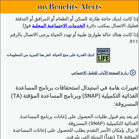
myBenefits Alerts
إذا كانت لديك حاجة طارئة للسكن أو الطعام أو المرافق أو التدفئة
فعليك الاتصال بمكتب دائرة
الخدمات الاجتماعية المحلية
فورًا.
إذا كانت هناك حالة طوارئ طبية أو تهدد الحياة يرجى الاتصال بالرقم
911.
لديك القدرة على منح الحياة. انقر هنا للمزيد من المعلومات
زيارة الصفحة الأولى للعامل الاجتماعي
تغييرات هامة في استبدال استحقاقات برنامج المساعدة
الغذائية التكميلية (SNAP) وبرنامج المساعدة المؤقتة (TA)
المسروقة:
لم يعد يتم قبول طلبات الحصول على إعانات برنامج المساعدة
الغذائية التكميلية (SNAP) المسروقة.
لا يزال بإمكان الأسر التقدم بطلب للحصول على إعانات المساعدة
المؤقتة TA (نقداً) البديلة التي سُرقت.