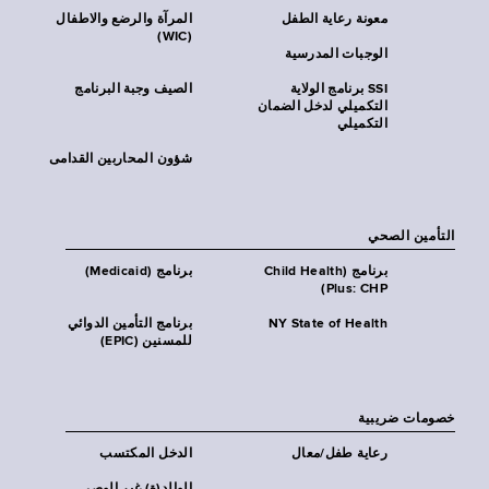
معونة رعاية الطفل
المرآة والرضع والاطفال
(WIC)
الوجبات المدرسية
SSI برنامج الولاية
الصيف وجبة البرنامج
التكميلي لدخل الضمان
التكميلي
شؤون المحاربين القدامى
التأمين الصحي
برنامج (Child Health
برنامج (Medicaid)
Plus: CHP)
NY State of Health
برنامج التأمين الدوائي
للمسنين (EPIC)
خصومات ضريبية
رعاية طفل/معال
الدخل المكتسب