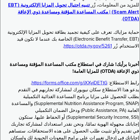
للمزيد من المعلومات، زُر
تنبيه احتيال تحويل المزايا الإلكترونية (EBT
Scam Alert) | مكتب المساعدة المؤقتة ومساعدة ذوي الإعاقة
.
(OTDA)
حماية مزاياك. تعرف على كيفية تجميد بطاقة تحويل المزايا الإلكترونية
(Electronic Benefit Transfer, EBT) الخاصة بك عندما لا تكون قيد
الاستخدام. زُر
https://otda.ny.gov/5261
.
أخبرنا برأيك! شارك في استطلاع مكتب المساعدة المؤقتة ومساعدة
ذوي الإعاقة (OTDA) للمزايا العامة!
رابط الاستطلاع:
https://forms.office.com/g/iXXyiDETtG
.
يدعو هذا الاستطلاع سكان نيويورك لمشاركة تجاربهم في التقدم
بطلب للحصول على مزايا برنامج المساعدة الغذائية التكميلية
(Supplemental Nutrition Assistance Program, SNAP) والمساعدة
العامة (Public Assistance, PA) ودخل الضمان التكميلي
(Supplemental Security Income, SSI) أو الحفاظ عليها. ستكون
إجاباتك مجهولة الهوية تمامًا، ونحن نقدر استعدادك لمشاركة تجاربك
في تقديم و/أو تثبيت طلب الحصول على هذه الاستحقاقات. ستساهم
إجاباتك في إدخال تغييرات على برامج المعونات الحيوية لك ولسكان