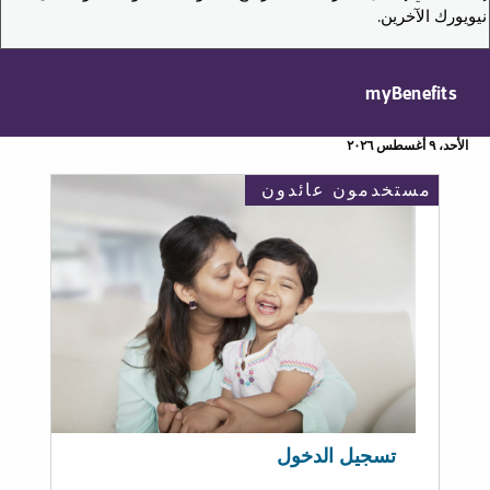
نيويورك الآخرين.
myBenefits
الأحد، ٩ أغسطس ٢٠٢٦
مستخدمون عائدون
تسجيل الدخول