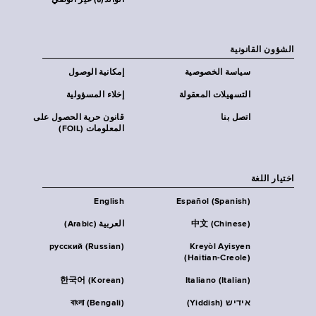
الوالد(ة) غير الوصي
الشؤون القانونية
سياسة الخصوصية
إمكانية الوصول
التسهيلات المعقولة
إخلاء المسؤولية
اتصل بنا
قانون حرية الحصول على
المعلومات (FOIL)
اختيار اللغة
English
Español (Spanish)
中文 (Chinese)
العربية (Arabic)
русский (Russian)
Kreyòl Ayisyen
(Haitian-Creole)
한국어 (Korean)
Italiano (Italian)
אידיש (Yiddish)
বাংলা (Bengali)