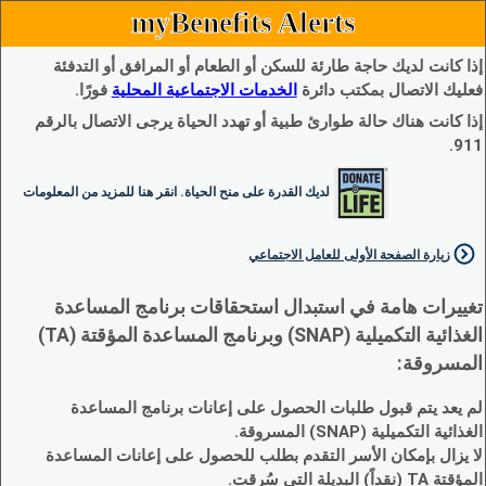
myBenefits Alerts
إذا كانت لديك حاجة طارئة للسكن أو الطعام أو المرافق أو التدفئة
فعليك الاتصال بمكتب دائرة
الخدمات الاجتماعية المحلية
فورًا.
إذا كانت هناك حالة طوارئ طبية أو تهدد الحياة يرجى الاتصال بالرقم
911.
لديك القدرة على منح الحياة. انقر هنا للمزيد من المعلومات
زيارة الصفحة الأولى للعامل الاجتماعي
تغييرات هامة في استبدال استحقاقات برنامج المساعدة
الغذائية التكميلية (SNAP) وبرنامج المساعدة المؤقتة (TA)
المسروقة:
لم يعد يتم قبول طلبات الحصول على إعانات برنامج المساعدة
الغذائية التكميلية (SNAP) المسروقة.
لا يزال بإمكان الأسر التقدم بطلب للحصول على إعانات المساعدة
المؤقتة TA (نقداً) البديلة التي سُرقت.