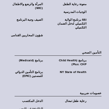
معونة رعاية الطفل
المرآة والرضع والاطفال
(WIC)
الوجبات المدرسية
SSI برنامج الولاية
الصيف وجبة البرنامج
التكميلي لدخل الضمان
التكميلي
شؤون المحاربين القدامى
التأمين الصحي
برنامج (Child Health
برنامج (Medicaid)
Plus: CHP)
NY State of Health
برنامج التأمين الدوائي
للمسنين (EPIC)
خصومات ضريبية
رعاية طفل/معال
الدخل المكتسب