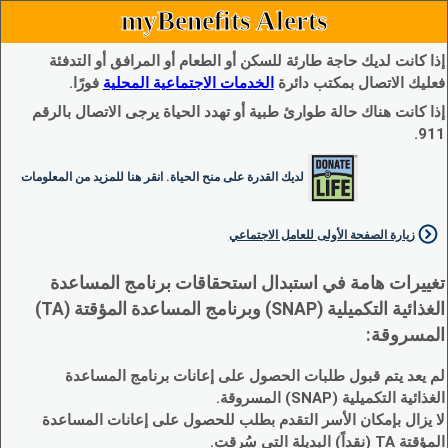
myBenefits Alerts
إذا كانت لديك حاجة طارئة للسكن أو الطعام أو المرافق أو التدفئة
فعليك الاتصال بمكتب دائرة
الخدمات الاجتماعية المحلية
فورًا.
إذا كانت هناك حالة طوارئ طبية أو تهدد الحياة يرجى الاتصال بالرقم
911.
لديك القدرة على منح الحياة. انقر هنا للمزيد من المعلومات
زيارة الصفحة الأولى للعامل الاجتماعي
تغييرات هامة في استبدال استحقاقات برنامج المساعدة
الغذائية التكميلية (SNAP) وبرنامج المساعدة المؤقتة (TA)
المسروقة:
لم يعد يتم قبول طلبات الحصول على إعانات برنامج المساعدة
الغذائية التكميلية (SNAP) المسروقة.
لا يزال بإمكان الأسر التقدم بطلب للحصول على إعانات المساعدة
المؤقتة TA (نقداً) البديلة التي سُرقت.