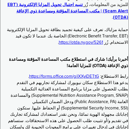
للمزيد من المعلومات، زُر
تنبيه احتيال تحويل المزايا الإلكترونية (EBT
Scam Alert) | مكتب المساعدة المؤقتة ومساعدة ذوي الإعاقة
.
(OTDA)
حماية مزاياك. تعرف على كيفية تجميد بطاقة تحويل المزايا الإلكترونية
(Electronic Benefit Transfer, EBT) الخاصة بك عندما لا تكون قيد
الاستخدام. زُر
https://otda.ny.gov/5261
.
أخبرنا برأيك! شارك في استطلاع مكتب المساعدة المؤقتة ومساعدة
ذوي الإعاقة (OTDA) للمزايا العامة!
رابط الاستطلاع:
https://forms.office.com/g/iXXyiDETtG
.
يدعو هذا الاستطلاع سكان نيويورك لمشاركة تجاربهم في التقدم
بطلب للحصول على مزايا برنامج المساعدة الغذائية التكميلية
(Supplemental Nutrition Assistance Program, SNAP) والمساعدة
العامة (Public Assistance, PA) ودخل الضمان التكميلي
(Supplemental Security Income, SSI) أو الحفاظ عليها. ستكون
إجاباتك مجهولة الهوية تمامًا، ونحن نقدر استعدادك لمشاركة تجاربك
في تقديم و/أو تثبيت طلب الحصول على هذه الاستحقاقات. ستساهم
إجاباتك في إدخال تغييرات على برامج المعونات الحيوية لك ولسكان