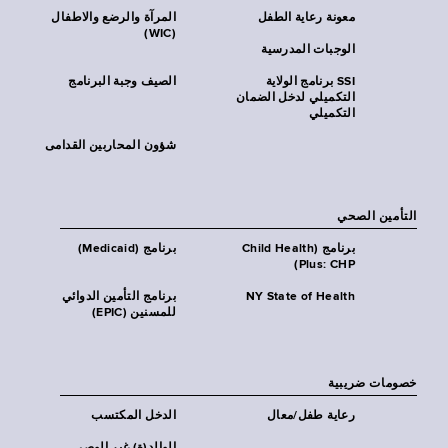
معونة رعاية الطفل
المرآة والرضع والاطفال
(WIC)
الوجبات المدرسية
SSI برنامج الولاية
الصيف وجبة البرنامج
التكميلي لدخل الضمان
التكميلي
شؤون المحاربين القدامى
التأمين الصحي
برنامج (Child Health
برنامج (Medicaid)
Plus: CHP)
NY State of Health
برنامج التأمين الدوائي
للمسنين (EPIC)
خصومات ضريبية
رعاية طفل/معال
الدخل المكتسب