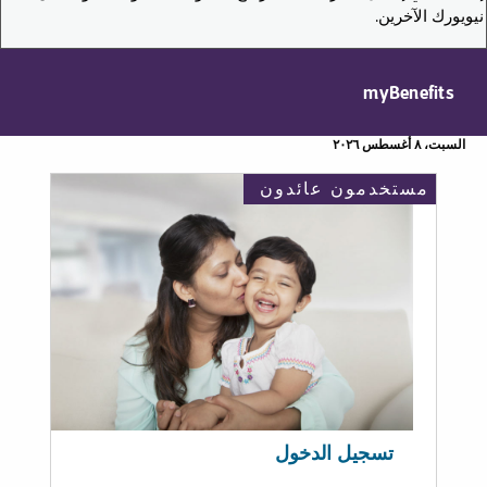
نيويورك الآخرين.
myBenefits
السبت، ٨ أغسطس ٢٠٢٦
مستخدمون عائدون
تسجيل الدخول