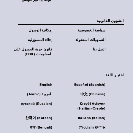
الوالد(ة) غير الوصي
الشؤون القانونية
سياسة الخصوصية
إمكانية الوصول
التسهيلات المعقولة
إخلاء المسؤولية
اتصل بنا
قانون حرية الحصول على
المعلومات (FOIL)
اختيار اللغة
English
Español (Spanish)
中文 (Chinese)
العربية (Arabic)
русский (Russian)
Kreyòl Ayisyen
(Haitian-Creole)
한국어 (Korean)
Italiano (Italian)
אידיש (Yiddish)
বাংলা (Bengali)