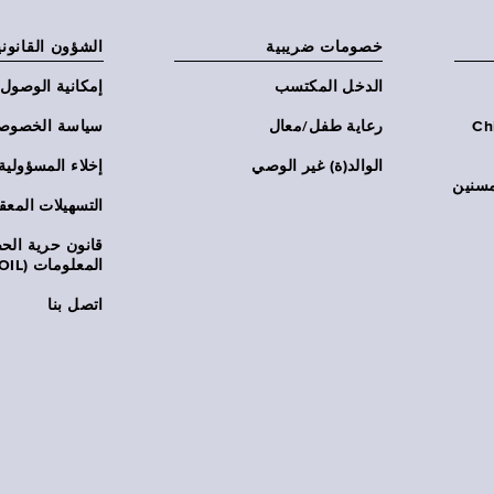
خصومات ضريبية
الشؤون القانوني
الدخل المكتسب
إمكانية الوصول
Chi:
رعاية طفل/معال
سياسة الخصوص
الوالد(ة) غير الوصي
إخلاء المسؤولية
مسنين
التسهيلات المعق
قانون حرية ال
المعلومات (FOIL)
اتصل بنا