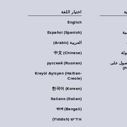
ة
اختيار اللغة
English
ية
Español (Spanish)
العربية (Arabic)
ولة
中文 (Chinese)
حصول على
русский (Russian)
Kreyòl Ayisyen (Haitian-
Creole)
한국어 (Korean)
Italiano (Italian)
বাংলা (Bengali)
אידיש (Yiddish)