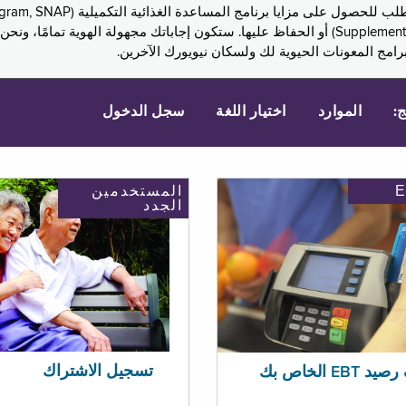
Assistance, PA) ودخل الضمان التكميلي (Supplemental Security Income, SSI) أو الحفاظ عليها. 
امج المعونات الحيوية لك ولسكان نيويورك الآخرين.
ج:
الموارد
اختيار اللغة
سجل الدخول
المستخدمين
الجدد
تسجيل الاشتراك
EBT الخاص بك