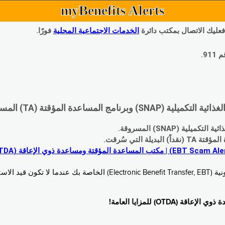
myBenefits Alerts
 فعليك الاتصال بمكتب دائرة
الخدمات الاجتماعية المحلية
فورًا.
9.
اعدة المؤقتة (TA) المسروقة:
 (SNAP) المسروقة.
 التي سُرقت.
خدام. زُر
O) للمزايا العامة!