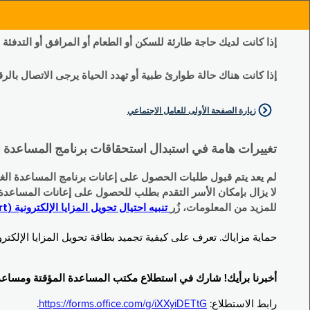
إذا كانت لديك حاجة طارئة للسكن أو الطعام أو المرافق أو التدفئة
إذا كانت هناك حالة طوارئ طبية أو تهدد الحياة يرجى الاتصال بالرقم 11
زيارة الصفحة الأولى للعامل الاجتماعي
تغييرات هامة في استبدال استحقاقات برنامج المساعدة الغذائية التكميلية (SNAP) وبرنامج المس
لم يعد يتم قبول طلبات الحصول على إعانات برنامج المساعدة الغذائية التكميلية
لا يزال بإمكان الأسر التقدم بطلب للحصول على إعانات المساعدة المؤقتة TA (نقداً) البديلة
للمزيد من المعلومات، زُر
تنبيه احتيال تحويل المزايا الإلكترونية (EBT Scam Alert) | مكتب المساعدة المؤقتة ومساعدة ذوي الإعاقة (OTDA)
حماية مزاياك. تعرف على كيفية تجميد بطاقة تحويل المزايا الإلكترونية (Electronic Benefit Transfer, EBT) الخاصة بك عندما لا تكون قيد الاست
أخبرنا برأيك! شارك في استطلاع مكتب المساعدة المؤقتة ومساعدة ذوي الإعاقة (TDA
رابط الاستطلاع:
https://forms.office.com/g/iXXyiDETtG
.