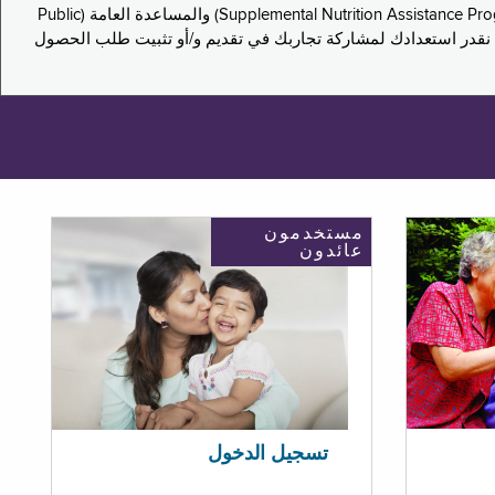
يدعو هذا الاستطلاع سكان نيويورك لمشاركة تجاربهم في التقدم بطلب للحصول على مزايا برنامج المساعدة الغذائية التكميلية (Supplemental Nutrition Assistance Program, SNAP) والمساعدة العامة (Public
ستكون إجاباتك مجهولة الهوية تمامًا، ونحن نقدر استعدادك لمشاركة تجاربك في تقديم و/أو تثبيت طلب الحصول
مستخدمون
عائدون
تسجيل الدخول