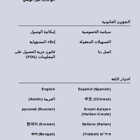
الوالد(ة) غير الوصي
الشؤون القانونية
سياسة الخصوصية
إمكانية الوصول
التسهيلات المعقولة
إخلاء المسؤولية
اتصل بنا
قانون حرية الحصول على
المعلومات (FOIL)
اختيار اللغة
English
Español (Spanish)
中文 (Chinese)
العربية (Arabic)
русский (Russian)
Kreyòl Ayisyen
(Haitian-Creole)
한국어 (Korean)
Italiano (Italian)
אידיש (Yiddish)
বাংলা (Bengali)