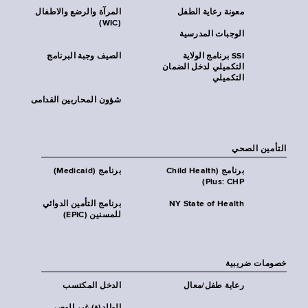
معونة رعاية الطفل
المرآة والرضع والاطفال
(WIC)
الوجبات المدرسية
SSI برنامج الولاية
الصيف وجبة البرنامج
التكميلي لدخل الضمان
التكميلي
شؤون المحاربين القدامى
التأمين الصحي
برنامج (Child Health
برنامج (Medicaid)
Plus: CHP)
NY State of Health
برنامج التأمين الدوائي
للمسنين (EPIC)
خصومات ضريبية
رعاية طفل/معال
الدخل المكتسب