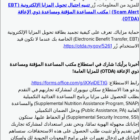
للمزيد من المعلومات، زُر
تنبيه احتيال تحويل المزايا الإلكترونية (EBT
Scam Alert) | مكتب المساعدة المؤقتة ومساعدة ذوي الإعاقة
.
(OTDA)
حماية مزاياك. تعرف على كيفية تجميد بطاقة تحويل المزايا الإلكترونية
(Electronic Benefit Transfer, EBT) الخاصة بك عندما لا تكون قيد
الاستخدام. زُر
https://otda.ny.gov/5261
.
أخبرنا برأيك! شارك في استطلاع مكتب المساعدة المؤقتة ومساعدة
ذوي الإعاقة (OTDA) للمزايا العامة!
رابط الاستطلاع:
https://forms.office.com/g/iXXyiDETtG
.
يدعو هذا الاستطلاع سكان نيويورك لمشاركة تجاربهم في التقدم
بطلب للحصول على مزايا برنامج المساعدة الغذائية التكميلية
(Supplemental Nutrition Assistance Program, SNAP) والمساعدة
العامة (Public Assistance, PA) ودخل الضمان التكميلي
(Supplemental Security Income, SSI) أو الحفاظ عليها. ستكون
إجاباتك مجهولة الهوية تمامًا، ونحن نقدر استعدادك لمشاركة تجاربك
في تقديم و/أو تثبيت طلب الحصول على هذه الاستحقاقات. ستساهم
إجاباتك في إدخال تغييرات على برامج المعونات الحيوية لك ولسكان