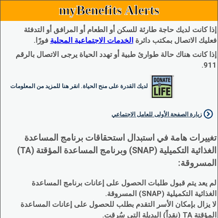
myBenefits Alerts
إذا كانت لديك حاجة طارئة للسكن أو الطعام أو المرافق أو التدفئة
فعليك الاتصال بمكتب دائرة
الخدمات الاجتماعية المحلية
فورًا.
إذا كانت هناك حالة طوارئ طبية أو تهدد الحياة يرجى الاتصال بالرقم
911.
لديك القدرة على منح الحياة. انقر هنا للمزيد من المعلومات
زيارة الصفحة الأولى للعامل الاجتماعي
تغييرات هامة في استبدال استحقاقات برنامج المساعدة
الغذائية التكميلية (SNAP) وبرنامج المساعدة المؤقتة (TA)
المسروقة:
لم يعد يتم قبول طلبات الحصول على إعانات برنامج المساعدة
الغذائية التكميلية (SNAP) المسروقة.
لا يزال بإمكان الأسر التقدم بطلب للحصول على إعانات المساعدة
المؤقتة TA (نقداً) البديلة التي سُرقت.