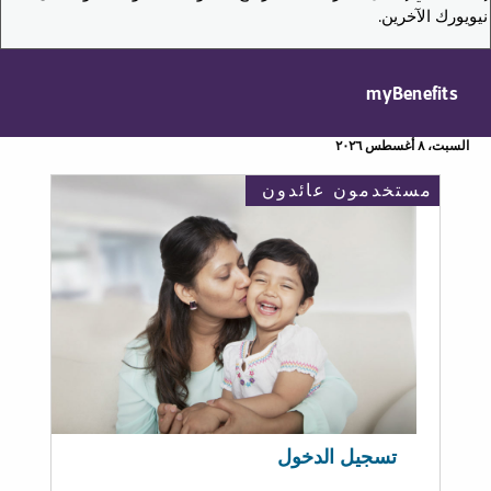
نيويورك الآخرين.
myBenefits
السبت، ٨ أغسطس ٢٠٢٦
مستخدمون عائدون
تسجيل الدخول