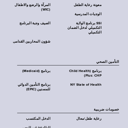
معونة رعاية الطفل
المرآة والرضع والاطفال
(WIC)
الوجبات المدرسية
SSI برنامج الولاية
الصيف وجبة البرنامج
التكميلي لدخل الضمان
التكميلي
شؤون المحاربين القدامى
التأمين الصحي
برنامج (Child Health
برنامج (Medicaid)
Plus: CHP)
NY State of Health
برنامج التأمين الدوائي
للمسنين (EPIC)
خصومات ضريبية
رعاية طفل/معال
الدخل المكتسب