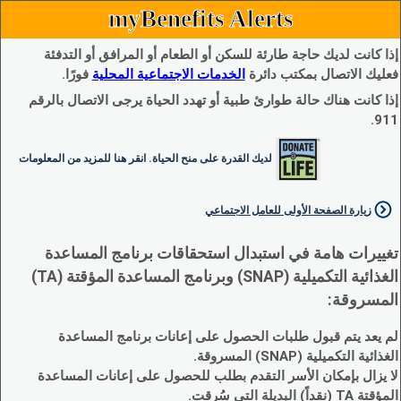
myBenefits Alerts
إذا كانت لديك حاجة طارئة للسكن أو الطعام أو المرافق أو التدفئة
فعليك الاتصال بمكتب دائرة
الخدمات الاجتماعية المحلية
فورًا.
إذا كانت هناك حالة طوارئ طبية أو تهدد الحياة يرجى الاتصال بالرقم
911.
لديك القدرة على منح الحياة. انقر هنا للمزيد من المعلومات
زيارة الصفحة الأولى للعامل الاجتماعي
تغييرات هامة في استبدال استحقاقات برنامج المساعدة
الغذائية التكميلية (SNAP) وبرنامج المساعدة المؤقتة (TA)
المسروقة:
لم يعد يتم قبول طلبات الحصول على إعانات برنامج المساعدة
الغذائية التكميلية (SNAP) المسروقة.
لا يزال بإمكان الأسر التقدم بطلب للحصول على إعانات المساعدة
المؤقتة TA (نقداً) البديلة التي سُرقت.