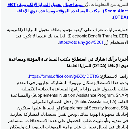
للمزيد من المعلومات، زُر
تنبيه احتيال تحويل المزايا الإلكترونية (EBT
Scam Alert) | مكتب المساعدة المؤقتة ومساعدة ذوي الإعاقة
.
(OTDA)
حماية مزاياك. تعرف على كيفية تجميد بطاقة تحويل المزايا الإلكترونية
(Electronic Benefit Transfer, EBT) الخاصة بك عندما لا تكون قيد
الاستخدام. زُر
https://otda.ny.gov/5261
.
أخبرنا برأيك! شارك في استطلاع مكتب المساعدة المؤقتة ومساعدة
ذوي الإعاقة (OTDA) للمزايا العامة!
رابط الاستطلاع:
https://forms.office.com/g/iXXyiDETtG
.
يدعو هذا الاستطلاع سكان نيويورك لمشاركة تجاربهم في التقدم
بطلب للحصول على مزايا برنامج المساعدة الغذائية التكميلية
(Supplemental Nutrition Assistance Program, SNAP) والمساعدة
العامة (Public Assistance, PA) ودخل الضمان التكميلي
(Supplemental Security Income, SSI) أو الحفاظ عليها. ستكون
إجاباتك مجهولة الهوية تمامًا، ونحن نقدر استعدادك لمشاركة تجاربك
في تقديم و/أو تثبيت طلب الحصول على هذه الاستحقاقات. ستساهم
إجاباتك في إدخال تغييرات على برامج المعونات الحيوية لك ولسكان