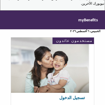
نيويورك الآخرين.
myBenefits
الخميس، ٦ أغسطس ٢٠٢٦
مستخدمون عائدون
تسجيل الدخول