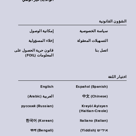
الوالد(ة) غير الوصي
الشؤون القانونية
سياسة الخصوصية
إمكانية الوصول
التسهيلات المعقولة
إخلاء المسؤولية
اتصل بنا
قانون حرية الحصول على
المعلومات (FOIL)
اختيار اللغة
English
Español (Spanish)
中文 (Chinese)
العربية (Arabic)
русский (Russian)
Kreyòl Ayisyen
(Haitian-Creole)
한국어 (Korean)
Italiano (Italian)
אידיש (Yiddish)
বাংলা (Bengali)