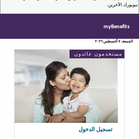
نيويورك الآخرين.
myBenefits
الجمعة، ٧ أغسطس ٢٠٢٦
مستخدمون عائدون
تسجيل الدخول