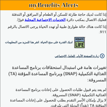
myBenefits Alerts
إذا كانت لديك حاجة طارئة للسكن أو الطعام أو المرافق أو التدفئة
فعليك الاتصال بمكتب دائرة
الخدمات الاجتماعية المحلية
فورًا.
إذا كانت هناك حالة طوارئ طبية أو تهدد الحياة يرجى الاتصال بالرقم
911.
لديك القدرة على منح الحياة. انقر هنا للمزيد من المعلومات
زيارة الصفحة الأولى للعامل الاجتماعي
تغييرات هامة في استبدال استحقاقات برنامج المساعدة
الغذائية التكميلية (SNAP) وبرنامج المساعدة المؤقتة (TA)
المسروقة:
لم يعد يتم قبول طلبات الحصول على إعانات برنامج المساعدة
الغذائية التكميلية (SNAP) المسروقة.
لا يزال بإمكان الأسر التقدم بطلب للحصول على إعانات المساعدة
المؤقتة TA (نقداً) البديلة التي سُرقت.