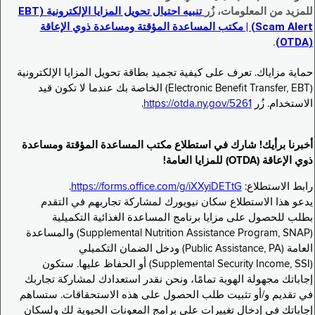
للمزيد من المعلومات، زُر
تنبيه احتيال تحويل المزايا الإلكترونية (EBT
Scam Alert) | مكتب المساعدة المؤقتة ومساعدة ذوي الإعاقة
.
(OTDA)
حماية مزاياك. تعرف على كيفية تجميد بطاقة تحويل المزايا الإلكترونية
(Electronic Benefit Transfer, EBT) الخاصة بك عندما لا تكون قيد
الاستخدام. زُر
https://otda.ny.gov/5261
.
أخبرنا برأيك! شارك في استطلاع مكتب المساعدة المؤقتة ومساعدة
ذوي الإعاقة (OTDA) للمزايا العامة!
رابط الاستطلاع:
https://forms.office.com/g/iXXyiDETtG
.
يدعو هذا الاستطلاع سكان نيويورك لمشاركة تجاربهم في التقدم
بطلب للحصول على مزايا برنامج المساعدة الغذائية التكميلية
(Supplemental Nutrition Assistance Program, SNAP) والمساعدة
العامة (Public Assistance, PA) ودخل الضمان التكميلي
(Supplemental Security Income, SSI) أو الحفاظ عليها. ستكون
إجاباتك مجهولة الهوية تمامًا، ونحن نقدر استعدادك لمشاركة تجاربك
في تقديم و/أو تثبيت طلب الحصول على هذه الاستحقاقات. ستساهم
إجاباتك في إدخال تغييرات على برامج المعونات الحيوية لك ولسكان