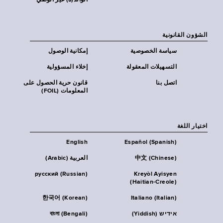
الوالد(ة) غير الوصي
الشؤون القانونية
سياسة الخصوصية
إمكانية الوصول
التسهيلات المعقولة
إخلاء المسؤولية
اتصل بنا
قانون حرية الحصول على
المعلومات (FOIL)
اختيار اللغة
English
Español (Spanish)
中文 (Chinese)
العربية (Arabic)
русский (Russian)
Kreyòl Ayisyen
(Haitian-Creole)
한국어 (Korean)
Italiano (Italian)
אידיש (Yiddish)
বাংলা (Bengali)