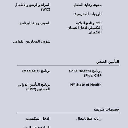
معونة رعاية الطفل
المرآة والرضع والاطفال
(WIC)
الوجبات المدرسية
SSI برنامج الولاية
الصيف وجبة البرنامج
التكميلي لدخل الضمان
التكميلي
شؤون المحاربين القدامى
التأمين الصحي
برنامج (Child Health
برنامج (Medicaid)
Plus: CHP)
NY State of Health
برنامج التأمين الدوائي
للمسنين (EPIC)
خصومات ضريبية
رعاية طفل/معال
الدخل المكتسب