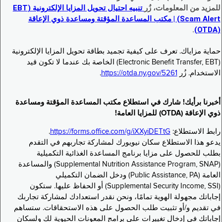
للمزيد من المعلومات، زُر
تنبيه احتيال تحويل المزايا الإلكترونية (EBT
Scam Alert) | مكتب المساعدة المؤقتة ومساعدة ذوي الإعاقة
.
(OTDA)
حماية مزاياك. تعرف على كيفية تجميد بطاقة تحويل المزايا الإلكترونية
(Electronic Benefit Transfer, EBT) الخاصة بك عندما لا تكون قيد
الاستخدام. زُر
https://otda.ny.gov/5261
.
أخبرنا برأيك! شارك في استطلاع مكتب المساعدة المؤقتة ومساعدة
ذوي الإعاقة (OTDA) للمزايا العامة!
رابط الاستطلاع:
https://forms.office.com/g/iXXyiDETtG
.
يدعو هذا الاستطلاع سكان نيويورك لمشاركة تجاربهم في التقدم
بطلب للحصول على مزايا برنامج المساعدة الغذائية التكميلية
(Supplemental Nutrition Assistance Program, SNAP) والمساعدة
العامة (Public Assistance, PA) ودخل الضمان التكميلي
(Supplemental Security Income, SSI) أو الحفاظ عليها. ستكون
إجاباتك مجهولة الهوية تمامًا، ونحن نقدر استعدادك لمشاركة تجاربك
في تقديم و/أو تثبيت طلب الحصول على هذه الاستحقاقات. ستساهم
إجاباتك في إدخال تغييرات على برامج المعونات الحيوية لك ولسكان