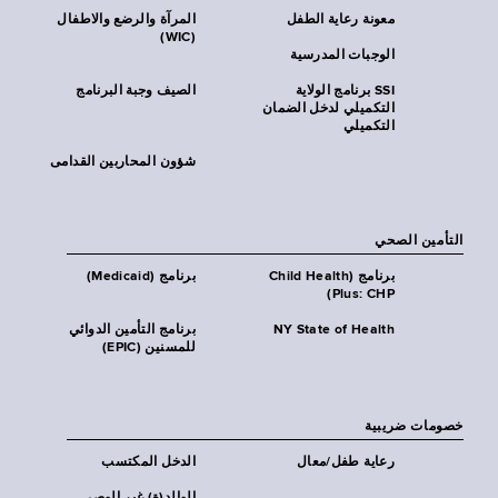
معونة رعاية الطفل
المرآة والرضع والاطفال
(WIC)
الوجبات المدرسية
SSI برنامج الولاية
الصيف وجبة البرنامج
التكميلي لدخل الضمان
التكميلي
شؤون المحاربين القدامى
التأمين الصحي
برنامج (Child Health
برنامج (Medicaid)
Plus: CHP)
NY State of Health
برنامج التأمين الدوائي
للمسنين (EPIC)
خصومات ضريبية
رعاية طفل/معال
الدخل المكتسب