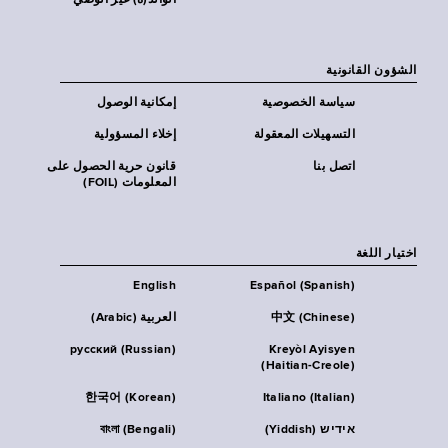
الوالد(ة) غير الوصي
الشؤون القانونية
سياسة الخصوصية
إمكانية الوصول
التسهيلات المعقولة
إخلاء المسؤولية
اتصل بنا
قانون حرية الحصول على
المعلومات (FOIL)
اختيار اللغة
English
Español (Spanish)
中文 (Chinese)
العربية (Arabic)
русский (Russian)
Kreyòl Ayisyen
(Haitian-Creole)
한국어 (Korean)
Italiano (Italian)
אידיש (Yiddish)
বাংলা (Bengali)