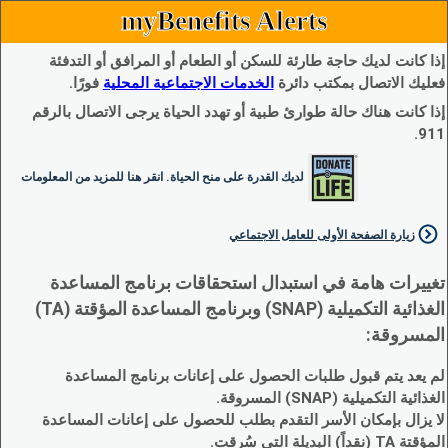
myBenefits Alerts
إذا كانت لديك حاجة طارئة للسكن أو الطعام أو المرافق أو التدفئة
فعليك الاتصال بمكتب دائرة
الخدمات الاجتماعية المحلية
فورًا.
إذا كانت هناك حالة طوارئ طبية أو تهدد الحياة يرجى الاتصال بالرقم
911.
لديك القدرة على منح الحياة. انقر هنا للمزيد من المعلومات
زيارة الصفحة الأولى للعامل الاجتماعي
تغييرات هامة في استبدال استحقاقات برنامج المساعدة
الغذائية التكميلية (SNAP) وبرنامج المساعدة المؤقتة (TA)
المسروقة:
لم يعد يتم قبول طلبات الحصول على إعانات برنامج المساعدة
الغذائية التكميلية (SNAP) المسروقة.
لا يزال بإمكان الأسر التقدم بطلب للحصول على إعانات المساعدة
المؤقتة TA (نقداً) البديلة التي سُرقت.