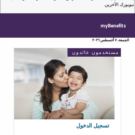
نيويورك الآخرين.
myBenefits
الجمعة، ٧ أغسطس ٢٠٢٦
مستخدمون عائدون
تسجيل الدخول