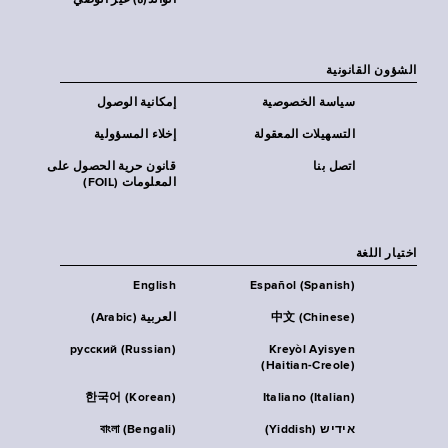
الوالد(ة) غير الوصي
الشؤون القانونية
سياسة الخصوصية
إمكانية الوصول
التسهيلات المعقولة
إخلاء المسؤولية
اتصل بنا
قانون حرية الحصول على
المعلومات (FOIL)
اختيار اللغة
English
Español (Spanish)
中文 (Chinese)
العربية (Arabic)
русский (Russian)
Kreyòl Ayisyen
(Haitian-Creole)
한국어 (Korean)
Italiano (Italian)
אידיש (Yiddish)
বাংলা (Bengali)