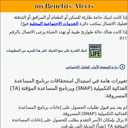
myBenefits Alerts
إذا كانت لديك حاجة طارئة للسكن أو الطعام أو المرافق أو التدفئة
فعليك الاتصال بمكتب دائرة
الخدمات الاجتماعية المحلية
فورًا.
إذا كانت هناك حالة طوارئ طبية أو تهدد الحياة يرجى الاتصال بالرقم
911.
لديك القدرة على منح الحياة. انقر هنا للمزيد من المعلومات
زيارة الصفحة الأولى للعامل الاجتماعي
تغييرات هامة في استبدال استحقاقات برنامج المساعدة
الغذائية التكميلية (SNAP) وبرنامج المساعدة المؤقتة (TA)
المسروقة:
لم يعد يتم قبول طلبات الحصول على إعانات برنامج المساعدة
الغذائية التكميلية (SNAP) المسروقة.
لا يزال بإمكان الأسر التقدم بطلب للحصول على إعانات المساعدة
المؤقتة TA (نقداً) البديلة التي سُرقت.