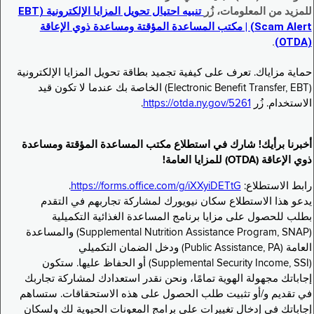
للمزيد من المعلومات، زُر
تنبيه احتيال تحويل المزايا الإلكترونية (EBT
Scam Alert) | مكتب المساعدة المؤقتة ومساعدة ذوي الإعاقة
.
(OTDA)
حماية مزاياك. تعرف على كيفية تجميد بطاقة تحويل المزايا الإلكترونية
(Electronic Benefit Transfer, EBT) الخاصة بك عندما لا تكون قيد
الاستخدام. زُر
https://otda.ny.gov/5261
.
أخبرنا برأيك! شارك في استطلاع مكتب المساعدة المؤقتة ومساعدة
ذوي الإعاقة (OTDA) للمزايا العامة!
رابط الاستطلاع:
https://forms.office.com/g/iXXyiDETtG
.
يدعو هذا الاستطلاع سكان نيويورك لمشاركة تجاربهم في التقدم
بطلب للحصول على مزايا برنامج المساعدة الغذائية التكميلية
(Supplemental Nutrition Assistance Program, SNAP) والمساعدة
العامة (Public Assistance, PA) ودخل الضمان التكميلي
(Supplemental Security Income, SSI) أو الحفاظ عليها. ستكون
إجاباتك مجهولة الهوية تمامًا، ونحن نقدر استعدادك لمشاركة تجاربك
في تقديم و/أو تثبيت طلب الحصول على هذه الاستحقاقات. ستساهم
إجاباتك في إدخال تغييرات على برامج المعونات الحيوية لك ولسكان