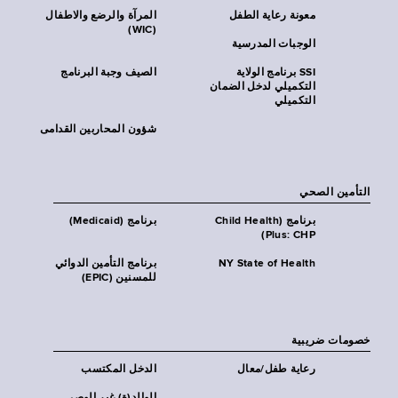
معونة رعاية الطفل
المرآة والرضع والاطفال
(WIC)
الوجبات المدرسية
SSI برنامج الولاية
الصيف وجبة البرنامج
التكميلي لدخل الضمان
التكميلي
شؤون المحاربين القدامى
التأمين الصحي
برنامج (Child Health
برنامج (Medicaid)
Plus: CHP)
NY State of Health
برنامج التأمين الدوائي
للمسنين (EPIC)
خصومات ضريبية
رعاية طفل/معال
الدخل المكتسب