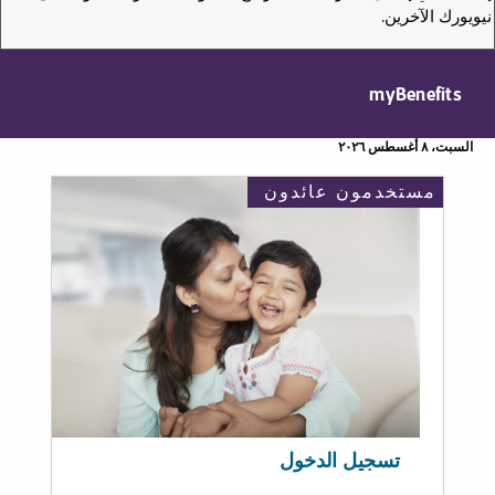
نيويورك الآخرين.
myBenefits
السبت، ٨ أغسطس ٢٠٢٦
مستخدمون عائدون
تسجيل الدخول