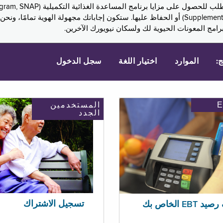
Assistance, PA) ودخل الضمان التكميلي (Supplemental Security Income, SSI) أو الحفاظ عليها. 
امج المعونات الحيوية لك ولسكان نيويورك الآخرين.
ج:
الموارد
اختيار اللغة
سجل الدخول
المستخدمين
الجدد
تسجيل الاشتراك
EBT الخاص بك