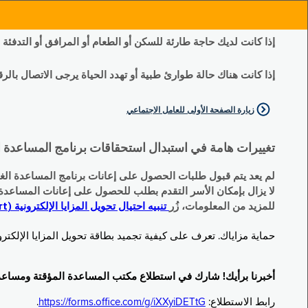
إذا كانت لديك حاجة طارئة للسكن أو الطعام أو المرافق أو التدفئة
إذا كانت هناك حالة طوارئ طبية أو تهدد الحياة يرجى الاتصال بالرقم 11
زيارة الصفحة الأولى للعامل الاجتماعي
تغييرات هامة في استبدال استحقاقات برنامج المساعدة الغذائية التكميلية (SNAP) وبرنامج المس
لم يعد يتم قبول طلبات الحصول على إعانات برنامج المساعدة الغذائية التكميلية
لا يزال بإمكان الأسر التقدم بطلب للحصول على إعانات المساعدة المؤقتة TA (نقداً) البديلة
للمزيد من المعلومات، زُر
تنبيه احتيال تحويل المزايا الإلكترونية (EBT Scam Alert) | مكتب المساعدة المؤقتة ومساعدة ذوي الإعاقة (OTDA)
حماية مزاياك. تعرف على كيفية تجميد بطاقة تحويل المزايا الإلكترونية (Electronic Benefit Transfer, EBT) الخاصة بك عندما لا تكون قيد الاست
أخبرنا برأيك! شارك في استطلاع مكتب المساعدة المؤقتة ومساعدة ذوي الإعاقة (TDA
رابط الاستطلاع:
https://forms.office.com/g/iXXyiDETtG
.