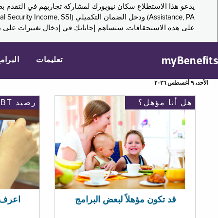
على هذه الاستحقاقات. ستساهم إجاباتك في إدخال تغييرات على بر
myBenefits
تعليمات
البرام
الأحد، ٩ أغسطس ٢٠٢٦
هل أنا مؤهل؟
رصيد EBT
اعرف رصيد 
قد تكون مؤهلاً لبعض البرامج