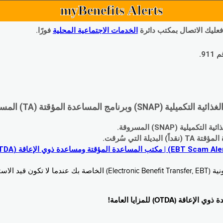
myBenefits Alerts
 فعليك الاتصال بمكتب دائرة
الخدمات الاجتماعية المحلية
فورًا.
9.
اعدة المؤقتة (TA) المسروقة:
 (SNAP) المسروقة.
 التي سُرقت.
خدام. زُر
O) للمزايا العامة!