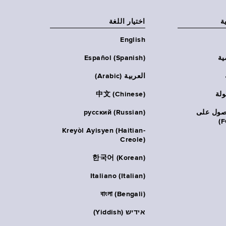
ة
اختيار اللغة
English
ية
Español (Spanish)
العربية (Arabic)
ولة
中文 (Chinese)
حصول على
русский (Russian)
Kreyòl Ayisyen (Haitian-
Creole)
한국어 (Korean)
Italiano (Italian)
বাংলা (Bengali)
אידיש (Yiddish)