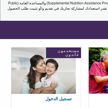
يدعو هذا الاستطلاع سكان نيويورك لمشاركة تجاربهم في التقدم بطلب للحصول على مزايا برنامج المساعدة الغذائية التكميلية (Supplemental Nutrition Assistance Program, SNAP) والمساعدة العامة (Public
ستكون إجاباتك مجهولة الهوية تمامًا، ونحن نقدر استعدادك لمشاركة تجاربك في تقديم و/أو تثبيت طلب الحصول
مستخدمون
عائدون
تسجيل الدخول