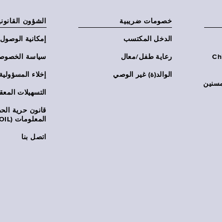
خصومات ضريبية
الشؤون القانوني
الدخل المكتسب
إمكانية الوصول
Chi:
رعاية طفل/معال
سياسة الخصوص
الوالد(ة) غير الوصي
إخلاء المسؤولية
مسنين
التسهيلات المعق
قانون حرية ال
المعلومات (FOIL)
اتصل بنا