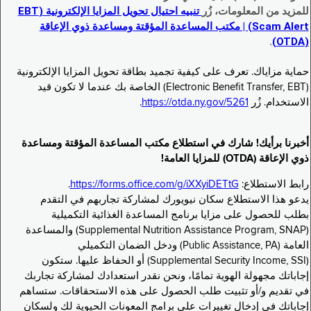
للمزيد من المعلومات، زُر
تنبيه احتيال تحويل المزايا الإلكترونية (EBT
Scam Alert) | مكتب المساعدة المؤقتة ومساعدة ذوي الإعاقة
.
(OTDA)
حماية مزاياك. تعرف على كيفية تجميد بطاقة تحويل المزايا الإلكترونية
(Electronic Benefit Transfer, EBT) الخاصة بك عندما لا تكون قيد
الاستخدام. زُر
https://otda.ny.gov/5261
.
أخبرنا برأيك! شارك في استطلاع مكتب المساعدة المؤقتة ومساعدة
ذوي الإعاقة (OTDA) للمزايا العامة!
رابط الاستطلاع:
https://forms.office.com/g/iXXyiDETtG
.
يدعو هذا الاستطلاع سكان نيويورك لمشاركة تجاربهم في التقدم
بطلب للحصول على مزايا برنامج المساعدة الغذائية التكميلية
(Supplemental Nutrition Assistance Program, SNAP) والمساعدة
العامة (Public Assistance, PA) ودخل الضمان التكميلي
(Supplemental Security Income, SSI) أو الحفاظ عليها. ستكون
إجاباتك مجهولة الهوية تمامًا، ونحن نقدر استعدادك لمشاركة تجاربك
في تقديم و/أو تثبيت طلب الحصول على هذه الاستحقاقات. ستساهم
إجاباتك في إدخال تغييرات على برامج المعونات الحيوية لك ولسكان