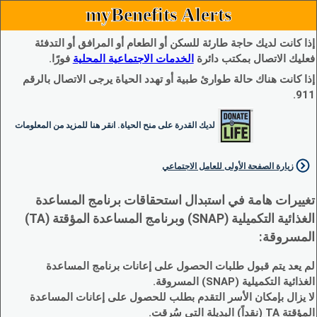
myBenefits Alerts
إذا كانت لديك حاجة طارئة للسكن أو الطعام أو المرافق أو التدفئة
فعليك الاتصال بمكتب دائرة
الخدمات الاجتماعية المحلية
فورًا.
إذا كانت هناك حالة طوارئ طبية أو تهدد الحياة يرجى الاتصال بالرقم
911.
لديك القدرة على منح الحياة. انقر هنا للمزيد من المعلومات
زيارة الصفحة الأولى للعامل الاجتماعي
تغييرات هامة في استبدال استحقاقات برنامج المساعدة
الغذائية التكميلية (SNAP) وبرنامج المساعدة المؤقتة (TA)
المسروقة:
لم يعد يتم قبول طلبات الحصول على إعانات برنامج المساعدة
الغذائية التكميلية (SNAP) المسروقة.
لا يزال بإمكان الأسر التقدم بطلب للحصول على إعانات المساعدة
المؤقتة TA (نقداً) البديلة التي سُرقت.