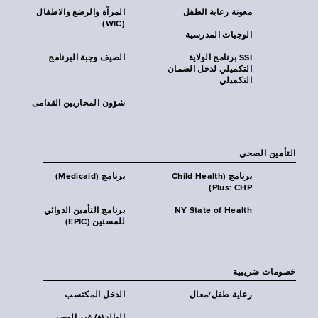
معونة رعاية الطفل
المرآة والرضع والاطفال
(WIC)
الوجبات المدرسية
SSI برنامج الولاية
الصيف وجبة البرنامج
التكميلي لدخل الضمان
التكميلي
شؤون المحاربين القدامى
التأمين الصحي
برنامج (Child Health
برنامج (Medicaid)
Plus: CHP)
NY State of Health
برنامج التأمين الدوائي
للمسنين (EPIC)
خصومات ضريبية
رعاية طفل/معال
الدخل المكتسب