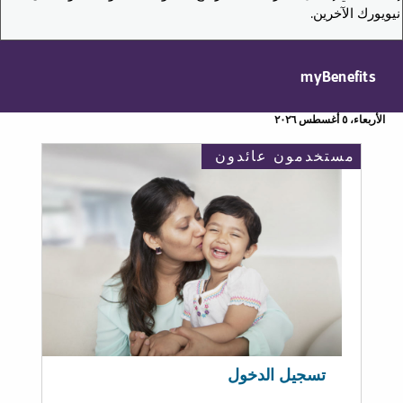
نيويورك الآخرين.
myBenefits
الأربعاء، ٥ أغسطس ٢٠٢٦
مستخدمون عائدون
تسجيل الدخول