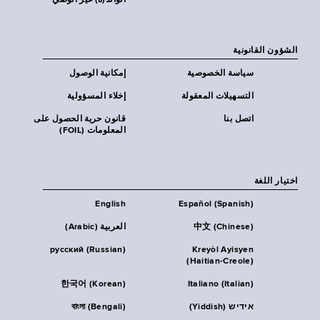
الوالد(ة) غير الوصي
الشؤون القانونية
سياسة الخصوصية
إمكانية الوصول
التسهيلات المعقولة
إخلاء المسؤولية
اتصل بنا
قانون حرية الحصول على
المعلومات (FOIL)
اختيار اللغة
English
Español (Spanish)
中文 (Chinese)
العربية (Arabic)
русский (Russian)
Kreyòl Ayisyen
(Haitian-Creole)
한국어 (Korean)
Italiano (Italian)
אידיש (Yiddish)
বাংলা (Bengali)