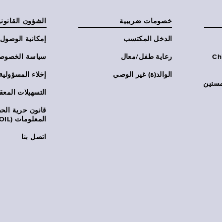
خصومات ضريبية
الشؤون القانوني
الدخل المكتسب
إمكانية الوصول
Chi:
رعاية طفل/معال
سياسة الخصوص
الوالد(ة) غير الوصي
إخلاء المسؤولية
مسنين
التسهيلات المعق
قانون حرية ال
المعلومات (FOIL)
اتصل بنا