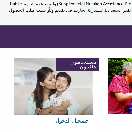
يدعو هذا الاستطلاع سكان نيويورك لمشاركة تجاربهم في التقدم بطلب للحصول على مزايا برنامج المساعدة الغذائية التكميلية (Supplemental Nutrition Assistance Program, SNAP) والمساعدة العامة (Public
ستكون إجاباتك مجهولة الهوية تمامًا، ونحن نقدر استعدادك لمشاركة تجاربك في تقديم و/أو تثبيت طلب الحصول
مستخدمون
عائدون
تسجيل الدخول