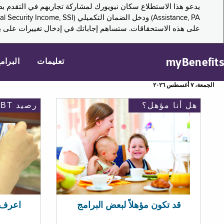
على هذه الاستحقاقات. ستساهم إجاباتك في إدخال تغييرات على بر
myBenefits
تعليمات
البرام
الجمعة، ٧ أغسطس ٢٠٢٦
هل أنا مؤهل؟
رصيد EBT
اعرف رصيد 
قد تكون مؤهلاً لبعض البرامج