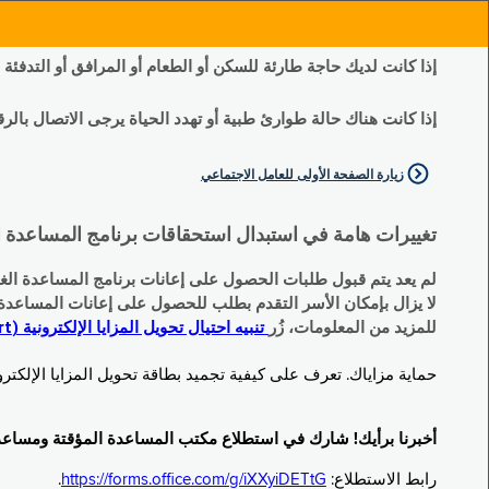
إذا كانت لديك حاجة طارئة للسكن أو الطعام أو المرافق أو التدفئة
إذا كانت هناك حالة طوارئ طبية أو تهدد الحياة يرجى الاتصال بالرقم 11
زيارة الصفحة الأولى للعامل الاجتماعي
تغييرات هامة في استبدال استحقاقات برنامج المساعدة الغذائية التكميلية (SNAP) وبرنامج المس
لم يعد يتم قبول طلبات الحصول على إعانات برنامج المساعدة الغذائية التكميلية
لا يزال بإمكان الأسر التقدم بطلب للحصول على إعانات المساعدة المؤقتة TA (نقداً) البديلة
للمزيد من المعلومات، زُر
تنبيه احتيال تحويل المزايا الإلكترونية (EBT Scam Alert) | مكتب المساعدة المؤقتة ومساعدة ذوي الإعاقة (OTDA)
حماية مزاياك. تعرف على كيفية تجميد بطاقة تحويل المزايا الإلكترونية (Electronic Benefit Transfer, EBT) الخاصة بك عندما لا تكون قيد الاست
أخبرنا برأيك! شارك في استطلاع مكتب المساعدة المؤقتة ومساعدة ذوي الإعاقة (TDA
رابط الاستطلاع:
https://forms.office.com/g/iXXyiDETtG
.