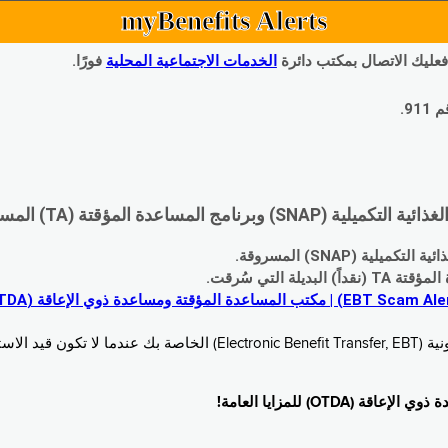
myBenefits Alerts
 فعليك الاتصال بمكتب دائرة
الخدمات الاجتماعية المحلية
فورًا.
9.
اعدة المؤقتة (TA) المسروقة:
 (SNAP) المسروقة.
 التي سُرقت.
خدام. زُر
O) للمزايا العامة!