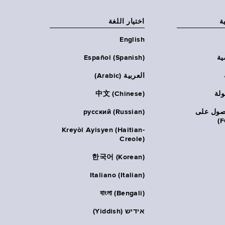
ة
اختيار اللغة
English
ية
Español (Spanish)
العربية (Arabic)
ولة
中文 (Chinese)
حصول على
русский (Russian)
Kreyòl Ayisyen (Haitian-
Creole)
한국어 (Korean)
Italiano (Italian)
বাংলা (Bengali)
אידיש (Yiddish)