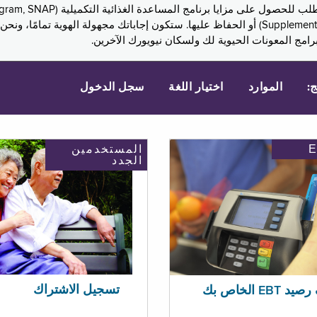
Assistance, PA) ودخل الضمان التكميلي (Supplemental Security Income, SSI) أو الحفاظ عليها. 
امج المعونات الحيوية لك ولسكان نيويورك الآخرين.
ج:
الموارد
اختيار اللغة
سجل الدخول
المستخدمين
الجدد
تسجيل الاشتراك
EBT الخاص بك