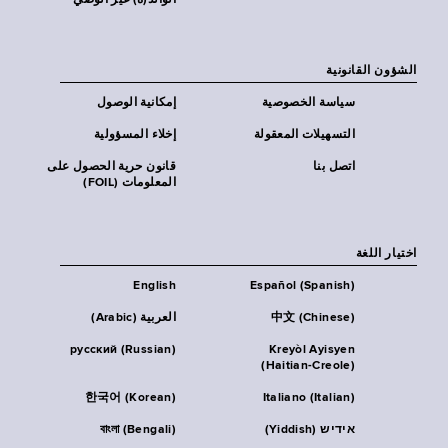
الوالد(ة) غير الوصي
الشؤون القانونية
سياسة الخصوصية
إمكانية الوصول
التسهيلات المعقولة
إخلاء المسؤولية
اتصل بنا
قانون حرية الحصول على
المعلومات (FOIL)
اختيار اللغة
English
Español (Spanish)
中文 (Chinese)
العربية (Arabic)
русский (Russian)
Kreyòl Ayisyen
(Haitian-Creole)
한국어 (Korean)
Italiano (Italian)
אידיש (Yiddish)
বাংলা (Bengali)