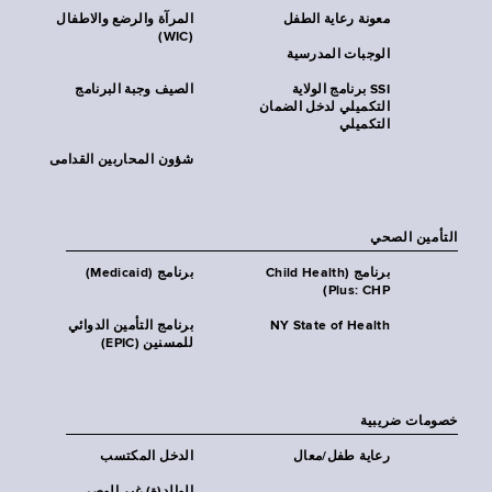
معونة رعاية الطفل
المرآة والرضع والاطفال
(WIC)
الوجبات المدرسية
SSI برنامج الولاية
الصيف وجبة البرنامج
التكميلي لدخل الضمان
التكميلي
شؤون المحاربين القدامى
التأمين الصحي
برنامج (Child Health
برنامج (Medicaid)
Plus: CHP)
NY State of Health
برنامج التأمين الدوائي
للمسنين (EPIC)
خصومات ضريبية
رعاية طفل/معال
الدخل المكتسب