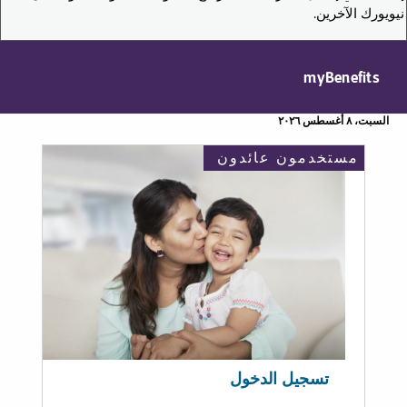
نيويورك الآخرين.
myBenefits
السبت، ٨ أغسطس ٢٠٢٦
مستخدمون عائدون
تسجيل الدخول