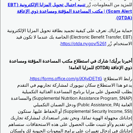
للمزيد من المعلومات، زُر
تنبيه احتيال تحويل المزايا الإلكترونية (EBT
Scam Alert) | مكتب المساعدة المؤقتة ومساعدة ذوي الإعاقة
.
(OTDA)
حماية مزاياك. تعرف على كيفية تجميد بطاقة تحويل المزايا الإلكترونية
(Electronic Benefit Transfer, EBT) الخاصة بك عندما لا تكون قيد
الاستخدام. زُر
https://otda.ny.gov/5261
.
أخبرنا برأيك! شارك في استطلاع مكتب المساعدة المؤقتة ومساعدة
ذوي الإعاقة (OTDA) للمزايا العامة!
رابط الاستطلاع:
https://forms.office.com/g/iXXyiDETtG
.
يدعو هذا الاستطلاع سكان نيويورك لمشاركة تجاربهم في التقدم
بطلب للحصول على مزايا برنامج المساعدة الغذائية التكميلية
(Supplemental Nutrition Assistance Program, SNAP) والمساعدة
العامة (Public Assistance, PA) ودخل الضمان التكميلي
(Supplemental Security Income, SSI) أو الحفاظ عليها. ستكون
إجاباتك مجهولة الهوية تمامًا، ونحن نقدر استعدادك لمشاركة تجاربك
في تقديم و/أو تثبيت طلب الحصول على هذه الاستحقاقات. ستساهم
إجاباتك في إدخال تغييرات على برامج المعونات الحيوية لك ولسكان