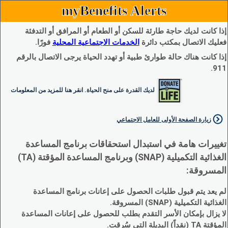
myBenefits Alerts
إذا كانت لديك حاجة طارئة للسكن أو الطعام أو المرافق أو التدفئة
فعليك الاتصال بمكتب دائرة
الخدمات الاجتماعية المحلية
فورًا.
إذا كانت هناك حالة طوارئ طبية أو تهدد الحياة يرجى الاتصال بالرقم
911.
لديك القدرة على منح الحياة. انقر هنا للمزيد من المعلومات
زيارة الصفحة الأولى للعامل الاجتماعي
تغييرات هامة في استبدال استحقاقات برنامج المساعدة
الغذائية التكميلية (SNAP) وبرنامج المساعدة المؤقتة (TA)
المسروقة:
لم يعد يتم قبول طلبات الحصول على إعانات برنامج المساعدة
الغذائية التكميلية (SNAP) المسروقة.
لا يزال بإمكان الأسر التقدم بطلب للحصول على إعانات المساعدة
المؤقتة TA (نقداً) البديلة التي سُرقت.