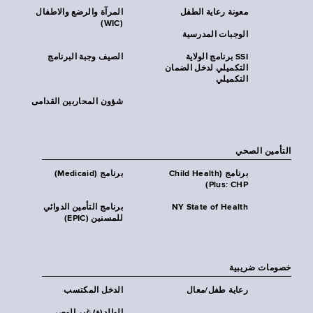
معونة رعاية الطفل
المرآة والرضع والاطفال
(WIC)
الوجبات المدرسية
SSI برنامج الولاية
الصيف وجبة البرنامج
التكميلي لدخل الضمان
التكميلي
شؤون المحاربين القدامى
التأمين الصحي
برنامج (Child Health
برنامج (Medicaid)
Plus: CHP)
NY State of Health
برنامج التأمين الدوائي
للمسنين (EPIC)
خصومات ضريبية
رعاية طفل/معال
الدخل المكتسب