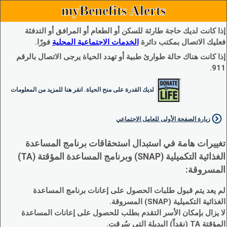
myBenefits Alerts
إذا كانت لديك حاجة طارئة للسكن أو الطعام أو المرافق أو التدفئة
فعليك الاتصال بمكتب دائرة
الخدمات الاجتماعية المحلية
فورًا.
إذا كانت هناك حالة طوارئ طبية أو تهدد الحياة يرجى الاتصال بالرقم
911.
لديك القدرة على منح الحياة. انقر هنا للمزيد من المعلومات
زيارة الصفحة الأولى للعامل الاجتماعي
تغييرات هامة في استبدال استحقاقات برنامج المساعدة
الغذائية التكميلية (SNAP) وبرنامج المساعدة المؤقتة (TA)
المسروقة:
لم يعد يتم قبول طلبات الحصول على إعانات برنامج المساعدة
الغذائية التكميلية (SNAP) المسروقة.
لا يزال بإمكان الأسر التقدم بطلب للحصول على إعانات المساعدة
المؤقتة TA (نقداً) البديلة التي سُرقت.