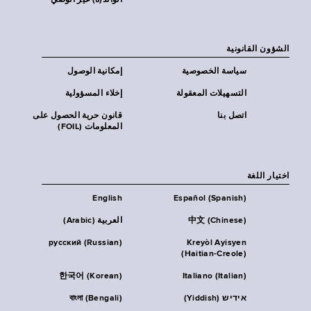
الوالد(ة) غير الوصي
الشؤون القانونية
سياسة الخصوصية
إمكانية الوصول
التسهيلات المعقولة
إخلاء المسؤولية
اتصل بنا
قانون حرية الحصول على
المعلومات (FOIL)
اختيار اللغة
English
Español (Spanish)
中文 (Chinese)
العربية (Arabic)
русский (Russian)
Kreyòl Ayisyen
(Haitian-Creole)
한국어 (Korean)
Italiano (Italian)
אידיש (Yiddish)
বাংলা (Bengali)