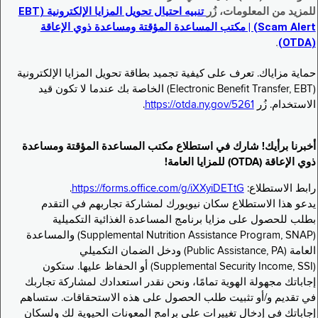
للمزيد من المعلومات، زُر
تنبيه احتيال تحويل المزايا الإلكترونية (EBT
Scam Alert) | مكتب المساعدة المؤقتة ومساعدة ذوي الإعاقة
.
(OTDA)
حماية مزاياك. تعرف على كيفية تجميد بطاقة تحويل المزايا الإلكترونية
(Electronic Benefit Transfer, EBT) الخاصة بك عندما لا تكون قيد
الاستخدام. زُر
https://otda.ny.gov/5261
.
أخبرنا برأيك! شارك في استطلاع مكتب المساعدة المؤقتة ومساعدة
ذوي الإعاقة (OTDA) للمزايا العامة!
رابط الاستطلاع:
https://forms.office.com/g/iXXyiDETtG
.
يدعو هذا الاستطلاع سكان نيويورك لمشاركة تجاربهم في التقدم
بطلب للحصول على مزايا برنامج المساعدة الغذائية التكميلية
(Supplemental Nutrition Assistance Program, SNAP) والمساعدة
العامة (Public Assistance, PA) ودخل الضمان التكميلي
(Supplemental Security Income, SSI) أو الحفاظ عليها. ستكون
إجاباتك مجهولة الهوية تمامًا، ونحن نقدر استعدادك لمشاركة تجاربك
في تقديم و/أو تثبيت طلب الحصول على هذه الاستحقاقات. ستساهم
إجاباتك في إدخال تغييرات على برامج المعونات الحيوية لك ولسكان