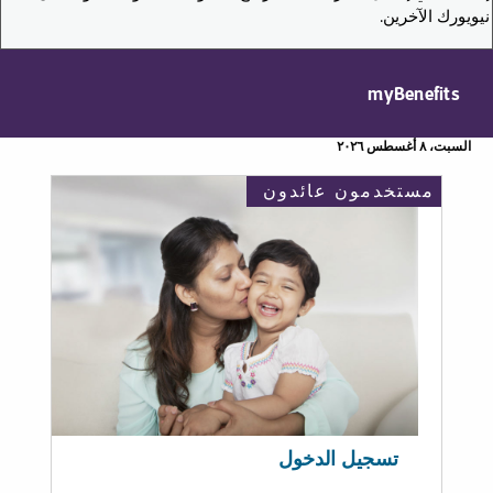
نيويورك الآخرين.
myBenefits
السبت، ٨ أغسطس ٢٠٢٦
مستخدمون عائدون
تسجيل الدخول