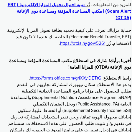
للمزيد من المعلومات، زُر
تنبيه احتيال تحويل المزايا الإلكترونية (EBT
Scam Alert) | مكتب المساعدة المؤقتة ومساعدة ذوي الإعاقة
.
(OTDA)
حماية مزاياك. تعرف على كيفية تجميد بطاقة تحويل المزايا الإلكترونية
(Electronic Benefit Transfer, EBT) الخاصة بك عندما لا تكون قيد
الاستخدام. زُر
https://otda.ny.gov/5261
.
أخبرنا برأيك! شارك في استطلاع مكتب المساعدة المؤقتة ومساعدة
ذوي الإعاقة (OTDA) للمزايا العامة!
رابط الاستطلاع:
https://forms.office.com/g/iXXyiDETtG
.
يدعو هذا الاستطلاع سكان نيويورك لمشاركة تجاربهم في التقدم
بطلب للحصول على مزايا برنامج المساعدة الغذائية التكميلية
(Supplemental Nutrition Assistance Program, SNAP) والمساعدة
العامة (Public Assistance, PA) ودخل الضمان التكميلي
(Supplemental Security Income, SSI) أو الحفاظ عليها. ستكون
إجاباتك مجهولة الهوية تمامًا، ونحن نقدر استعدادك لمشاركة تجاربك
في تقديم و/أو تثبيت طلب الحصول على هذه الاستحقاقات. ستساهم
إجاباتك في إدخال تغييرات على برامج المعونات الحيوية لك ولسكان