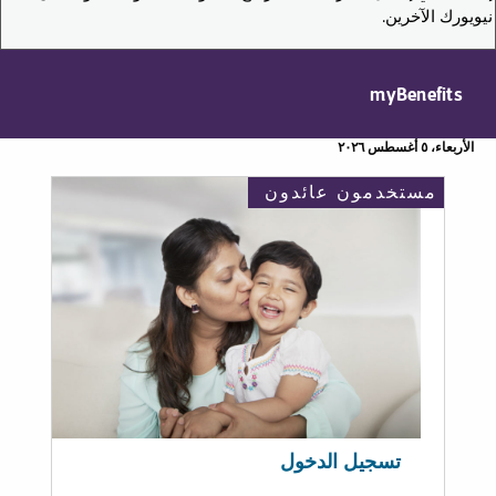
نيويورك الآخرين.
myBenefits
الأربعاء، ٥ أغسطس ٢٠٢٦
مستخدمون عائدون
تسجيل الدخول