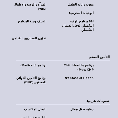
معونة رعاية الطفل
المرآة والرضع والاطفال
(WIC)
الوجبات المدرسية
SSI برنامج الولاية
الصيف وجبة البرنامج
التكميلي لدخل الضمان
التكميلي
شؤون المحاربين القدامى
التأمين الصحي
برنامج (Child Health
برنامج (Medicaid)
Plus: CHP)
NY State of Health
برنامج التأمين الدوائي
للمسنين (EPIC)
خصومات ضريبية
رعاية طفل/معال
الدخل المكتسب