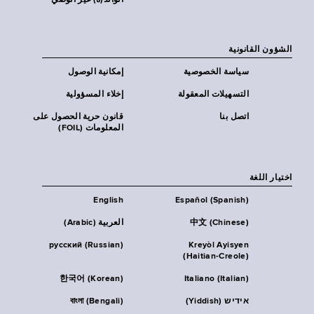
الوالد(ة) غير الوصي
الشؤون القانونية
سياسة الخصوصية
إمكانية الوصول
التسهيلات المعقولة
إخلاء المسؤولية
اتصل بنا
قانون حرية الحصول على
المعلومات (FOIL)
اختيار اللغة
English
Español (Spanish)
中文 (Chinese)
العربية (Arabic)
русский (Russian)
Kreyòl Ayisyen
(Haitian-Creole)
한국어 (Korean)
Italiano (Italian)
אידיש (Yiddish)
বাংলা (Bengali)