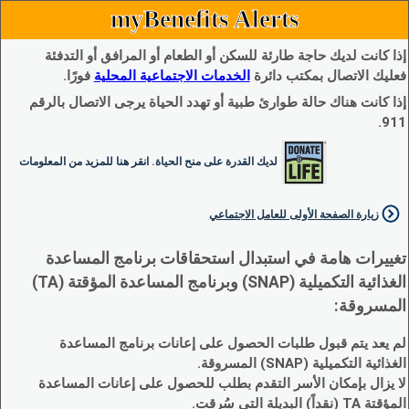
myBenefits Alerts
إذا كانت لديك حاجة طارئة للسكن أو الطعام أو المرافق أو التدفئة
فعليك الاتصال بمكتب دائرة
الخدمات الاجتماعية المحلية
فورًا.
إذا كانت هناك حالة طوارئ طبية أو تهدد الحياة يرجى الاتصال بالرقم
911.
لديك القدرة على منح الحياة. انقر هنا للمزيد من المعلومات
زيارة الصفحة الأولى للعامل الاجتماعي
تغييرات هامة في استبدال استحقاقات برنامج المساعدة
الغذائية التكميلية (SNAP) وبرنامج المساعدة المؤقتة (TA)
المسروقة:
لم يعد يتم قبول طلبات الحصول على إعانات برنامج المساعدة
الغذائية التكميلية (SNAP) المسروقة.
لا يزال بإمكان الأسر التقدم بطلب للحصول على إعانات المساعدة
المؤقتة TA (نقداً) البديلة التي سُرقت.