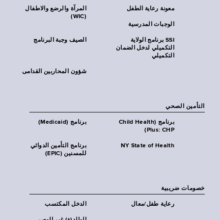
معونة رعاية الطفل
المرآة والرضع والاطفال
(WIC)
الوجبات المدرسية
SSI برنامج الولاية
الصيف وجبة البرنامج
التكميلي لدخل الضمان
التكميلي
شؤون المحاربين القدامى
التأمين الصحي
برنامج (Child Health
برنامج (Medicaid)
Plus: CHP)
NY State of Health
برنامج التأمين الدوائي
للمسنين (EPIC)
خصومات ضريبية
رعاية طفل/معال
الدخل المكتسب