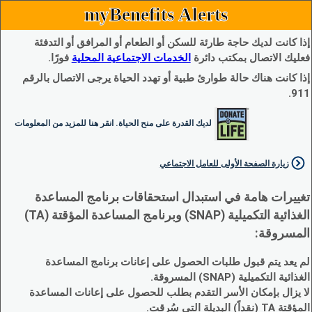
myBenefits Alerts
إذا كانت لديك حاجة طارئة للسكن أو الطعام أو المرافق أو التدفئة
فعليك الاتصال بمكتب دائرة
الخدمات الاجتماعية المحلية
فورًا.
إذا كانت هناك حالة طوارئ طبية أو تهدد الحياة يرجى الاتصال بالرقم
911.
لديك القدرة على منح الحياة. انقر هنا للمزيد من المعلومات
زيارة الصفحة الأولى للعامل الاجتماعي
تغييرات هامة في استبدال استحقاقات برنامج المساعدة
الغذائية التكميلية (SNAP) وبرنامج المساعدة المؤقتة (TA)
المسروقة:
لم يعد يتم قبول طلبات الحصول على إعانات برنامج المساعدة
الغذائية التكميلية (SNAP) المسروقة.
لا يزال بإمكان الأسر التقدم بطلب للحصول على إعانات المساعدة
المؤقتة TA (نقداً) البديلة التي سُرقت.