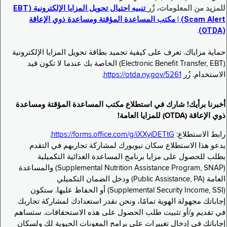
للمزيد من المعلومات، زُر
تنبيه احتيال تحويل المزايا الإلكترونية (EBT
Scam Alert) | مكتب المساعدة المؤقتة ومساعدة ذوي الإعاقة
.
(OTDA)
حماية مزاياك. تعرف على كيفية تجميد بطاقة تحويل المزايا الإلكترونية
(Electronic Benefit Transfer, EBT) الخاصة بك عندما لا تكون قيد
الاستخدام. زُر
https://otda.ny.gov/5261
.
أخبرنا برأيك! شارك في استطلاع مكتب المساعدة المؤقتة ومساعدة
ذوي الإعاقة (OTDA) للمزايا العامة!
رابط الاستطلاع:
https://forms.office.com/g/iXXyiDETtG
.
يدعو هذا الاستطلاع سكان نيويورك لمشاركة تجاربهم في التقدم
بطلب للحصول على مزايا برنامج المساعدة الغذائية التكميلية
(Supplemental Nutrition Assistance Program, SNAP) والمساعدة
العامة (Public Assistance, PA) ودخل الضمان التكميلي
(Supplemental Security Income, SSI) أو الحفاظ عليها. ستكون
إجاباتك مجهولة الهوية تمامًا، ونحن نقدر استعدادك لمشاركة تجاربك
في تقديم و/أو تثبيت طلب الحصول على هذه الاستحقاقات. ستساهم
إجاباتك في إدخال تغييرات على برامج المعونات الحيوية لك ولسكان