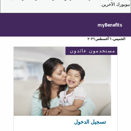
نيويورك الآخرين.
myBenefits
الخميس، ٦ أغسطس ٢٠٢٦
مستخدمون عائدون
تسجيل الدخول