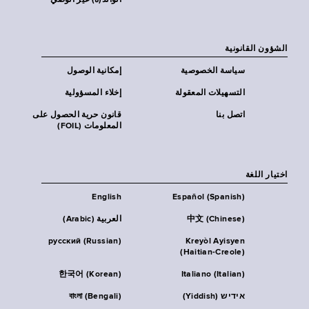
الوالد(ة) غير الوصي
الشؤون القانونية
سياسة الخصوصية
إمكانية الوصول
التسهيلات المعقولة
إخلاء المسؤولية
اتصل بنا
قانون حرية الحصول على
المعلومات (FOIL)
اختيار اللغة
English
Español (Spanish)
中文 (Chinese)
العربية (Arabic)
русский (Russian)
Kreyòl Ayisyen
(Haitian-Creole)
한국어 (Korean)
Italiano (Italian)
אידיש (Yiddish)
বাংলা (Bengali)