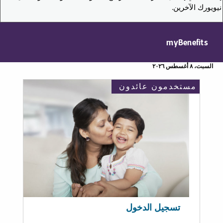
نيويورك الآخرين.
myBenefits
السبت، ٨ أغسطس ٢٠٢٦
مستخدمون عائدون
تسجيل الدخول