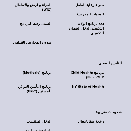
معونة رعاية الطفل
المرآة والرضع والاطفال
(WIC)
الوجبات المدرسية
SSI برنامج الولاية
الصيف وجبة البرنامج
التكميلي لدخل الضمان
التكميلي
شؤون المحاربين القدامى
التأمين الصحي
برنامج (Child Health
برنامج (Medicaid)
Plus: CHP)
NY State of Health
برنامج التأمين الدوائي
للمسنين (EPIC)
خصومات ضريبية
رعاية طفل/معال
الدخل المكتسب