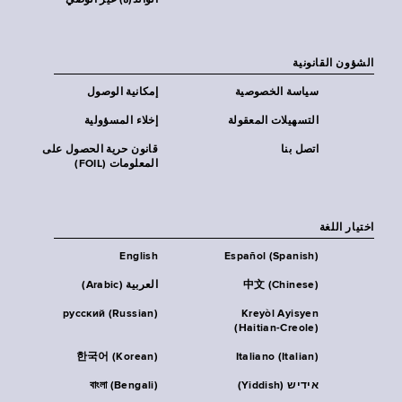
الوالد(ة) غير الوصي
الشؤون القانونية
سياسة الخصوصية
إمكانية الوصول
التسهيلات المعقولة
إخلاء المسؤولية
اتصل بنا
قانون حرية الحصول على
المعلومات (FOIL)
اختيار اللغة
English
Español (Spanish)
中文 (Chinese)
العربية (Arabic)
русский (Russian)
Kreyòl Ayisyen
(Haitian-Creole)
한국어 (Korean)
Italiano (Italian)
אידיש (Yiddish)
বাংলা (Bengali)