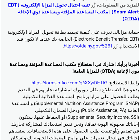
للمزيد من المعلومات، زُر
تنبيه احتيال تحويل المزايا الإلكترونية (EBT
Scam Alert) | مكتب المساعدة المؤقتة ومساعدة ذوي الإعاقة
.
(OTDA)
حماية مزاياك. تعرف على كيفية تجميد بطاقة تحويل المزايا الإلكترونية
(Electronic Benefit Transfer, EBT) الخاصة بك عندما لا تكون قيد
الاستخدام. زُر
https://otda.ny.gov/5261
.
أخبرنا برأيك! شارك في استطلاع مكتب المساعدة المؤقتة ومساعدة
ذوي الإعاقة (OTDA) للمزايا العامة!
رابط الاستطلاع:
https://forms.office.com/g/iXXyiDETtG
.
يدعو هذا الاستطلاع سكان نيويورك لمشاركة تجاربهم في التقدم
بطلب للحصول على مزايا برنامج المساعدة الغذائية التكميلية
(Supplemental Nutrition Assistance Program, SNAP) والمساعدة
العامة (Public Assistance, PA) ودخل الضمان التكميلي
(Supplemental Security Income, SSI) أو الحفاظ عليها. ستكون
إجاباتك مجهولة الهوية تمامًا، ونحن نقدر استعدادك لمشاركة تجاربك
في تقديم و/أو تثبيت طلب الحصول على هذه الاستحقاقات. ستساهم
إجاباتك في إدخال تغييرات على برامج المعونات الحيوية لك ولسكان