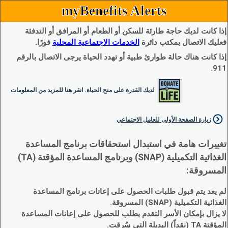
myBenefits Alerts
إذا كانت لديك حاجة طارئة للسكن أو الطعام أو المرافق أو التدفئة
فعليك الاتصال بمكتب دائرة
الخدمات الاجتماعية المحلية
فورًا.
إذا كانت هناك حالة طوارئ طبية أو تهدد الحياة يرجى الاتصال بالرقم
911.
لديك القدرة على منح الحياة. انقر هنا للمزيد من المعلومات
زيارة الصفحة الأولى للعامل الاجتماعي
تغييرات هامة في استبدال استحقاقات برنامج المساعدة
الغذائية التكميلية (SNAP) وبرنامج المساعدة المؤقتة (TA)
المسروقة:
لم يعد يتم قبول طلبات الحصول على إعانات برنامج المساعدة
الغذائية التكميلية (SNAP) المسروقة.
لا يزال بإمكان الأسر التقدم بطلب للحصول على إعانات المساعدة
المؤقتة TA (نقداً) البديلة التي سُرقت.