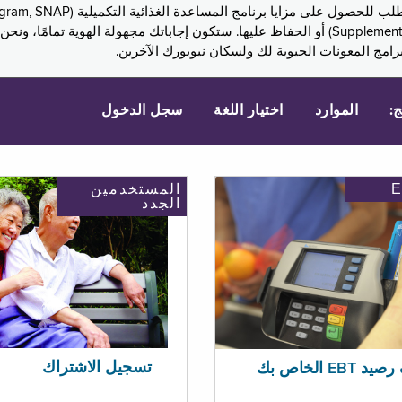
Assistance, PA) ودخل الضمان التكميلي (Supplemental Security Income, SSI) أو الحفاظ عليها. 
امج المعونات الحيوية لك ولسكان نيويورك الآخرين.
ج:
الموارد
اختيار اللغة
سجل الدخول
المستخدمين
الجدد
تسجيل الاشتراك
EBT الخاص بك