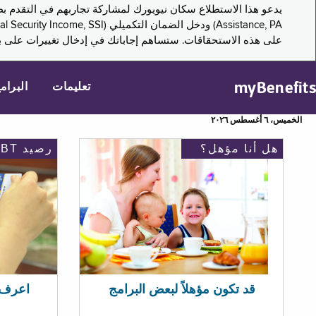
على هذه الاستحقاقات. ستساهم إجاباتك في إدخال تغييرات على بر
myBenefits
تعليمات
البرام
الخميس، ٦ أغسطس ٢٠٢٦
هل أنا مؤهل؟
رصيد EBT
اعرف رصيد 
قد تكون مؤهلاً لبعض البرامج