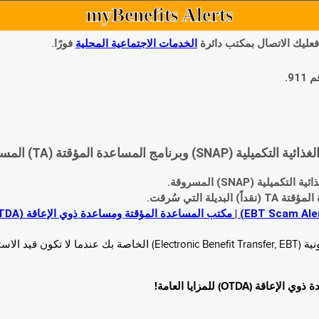
myBenefits Alerts
 فعليك الاتصال بمكتب دائرة
الخدمات الاجتماعية المحلية
فورًا.
9.
اعدة المؤقتة (TA) المسروقة:
 (SNAP) المسروقة.
 التي سُرقت.
خدام. زُر
O) للمزايا العامة!