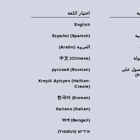
ة
اختيار اللغة
English
ية
Español (Spanish)
العربية (Arabic)
ولة
中文 (Chinese)
حصول على
русский (Russian)
Kreyòl Ayisyen (Haitian-
Creole)
한국어 (Korean)
Italiano (Italian)
বাংলা (Bengali)
אידיש (Yiddish)