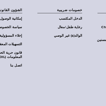
خصومات ضريبية
الشؤون القانوني
الدخل المكتسب
إمكانية الوصول
Chi:
رعاية طفل/معال
سياسة الخصوص
الوالد(ة) غير الوصي
إخلاء المسؤولية
مسنين
التسهيلات المعق
قانون حرية ال
المعلومات (FOIL)
اتصل بنا