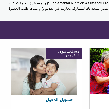
يدعو هذا الاستطلاع سكان نيويورك لمشاركة تجاربهم في التقدم بطلب للحصول على مزايا برنامج المساعدة الغذائية التكميلية (Supplemental Nutrition Assistance Program, SNAP) والمساعدة العامة (Public
ستكون إجاباتك مجهولة الهوية تمامًا، ونحن نقدر استعدادك لمشاركة تجاربك في تقديم و/أو تثبيت طلب الحصول
مستخدمون
عائدون
تسجيل الدخول