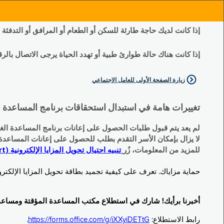
إذا كانت لديك حاجة طارئة للسكن أو الطعام أو المرافق أو التدفئة
إذا كانت هناك حالة طوارئ طبية أو تهدد الحياة يرجى الاتصال بالرقم 11
زيارة الصفحة الأولى للعامل الاجتماعي
تغييرات هامة في استبدال استحقاقات برنامج المساعدة الغذائية التكميلية (SNAP) وبرنامج المس
لم يعد يتم قبول طلبات الحصول على إعانات برنامج المساعدة الغذائية التكميلية
لا يزال بإمكان الأسر التقدم بطلب للحصول على إعانات المساعدة المؤقتة TA (نقداً) البديلة
للمزيد من المعلومات، زُر
تنبيه احتيال تحويل المزايا الإلكترونية (EBT Scam Alert) | مكتب المساعدة المؤقتة ومساعدة ذوي الإعاقة (OTDA)
حماية مزاياك. تعرف على كيفية تجميد بطاقة تحويل المزايا الإلكترونية (Electronic Benefit Transfer, EBT) الخاصة بك عندما لا تكون قيد الاست
أخبرنا برأيك! شارك في استطلاع مكتب المساعدة المؤقتة ومساعدة ذوي الإعاقة (TDA
رابط الاستطلاع:
https://forms.office.com/g/iXXyiDETtG
.