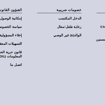
خصومات ضريبية
الشؤون القانوني
الدخل المكتسب
إمكانية الوصول
Chi:
رعاية طفل/معال
سياسة الخصوص
الوالد(ة) غير الوصي
إخلاء المسؤولية
مسنين
التسهيلات المعق
قانون حرية ال
المعلومات (FOIL)
اتصل بنا