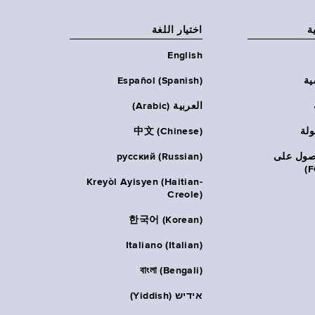
ة
اختيار اللغة
English
ية
Español (Spanish)
العربية (Arabic)
ولة
中文 (Chinese)
حصول على
русский (Russian)
Kreyòl Ayisyen (Haitian-
Creole)
한국어 (Korean)
Italiano (Italian)
বাংলা (Bengali)
אידיש (Yiddish)