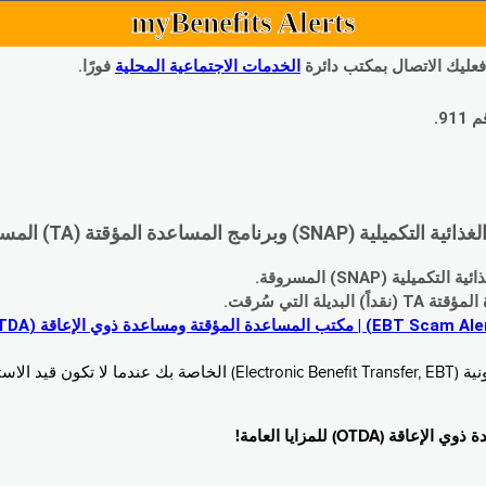
myBenefits Alerts
 فعليك الاتصال بمكتب دائرة
الخدمات الاجتماعية المحلية
فورًا.
9.
اعدة المؤقتة (TA) المسروقة:
 (SNAP) المسروقة.
 التي سُرقت.
خدام. زُر
O) للمزايا العامة!