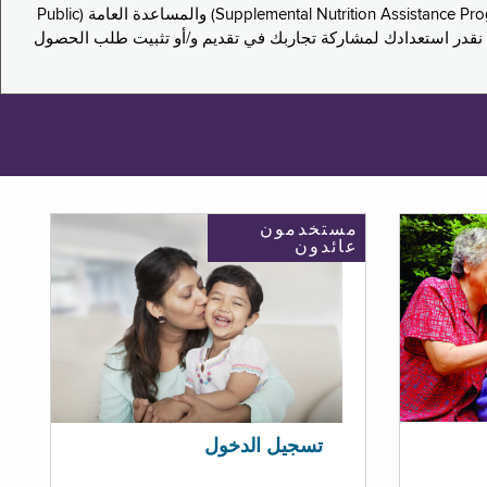
يدعو هذا الاستطلاع سكان نيويورك لمشاركة تجاربهم في التقدم بطلب للحصول على مزايا برنامج المساعدة الغذائية التكميلية (Supplemental Nutrition Assistance Program, SNAP) والمساعدة العامة (Public
ستكون إجاباتك مجهولة الهوية تمامًا، ونحن نقدر استعدادك لمشاركة تجاربك في تقديم و/أو تثبيت طلب الحصول
مستخدمون
عائدون
تسجيل الدخول