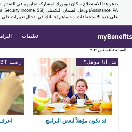
على هذه الاستحقاقات. ستساهم إجاباتك في إدخال تغييرات على بر
myBenefits
تعليمات
البرام
السبت، ٨ أغسطس ٢٠٢٦
هل أنا مؤهل؟
رصيد EBT
اعرف رصيد 
قد تكون مؤهلاً لبعض البرامج