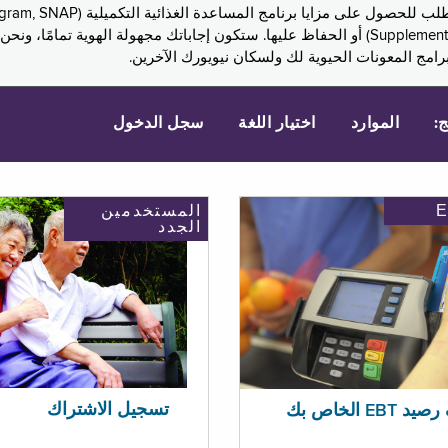
Assistance, PA) ودخل الضمان التكميلي (Supplemental Security Income, SSI) أو الحفاظ عليها. 
امج المعونات الحيوية لك ولسكان نيويورك الآخرين.
ج:
الموارد
اختيار اللغة
سجل الدخول
المستخدمين
الجدد
تسجيل الاشتراك
EBT الخاص بك