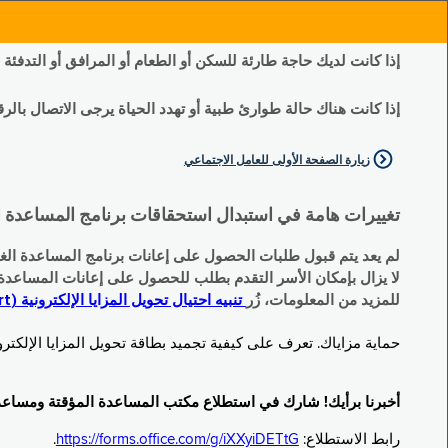
إذا كانت لديك حاجة طارئة للسكن أو الطعام أو المرافق أو التدفئة
إذا كانت هناك حالة طوارئ طبية أو تهدد الحياة يرجى الاتصال بالرقم 11
زيارة الصفحة الأولى للعامل الاجتماعي
تغييرات هامة في استبدال استحقاقات برنامج المساعدة الغذائية التكميلية (SNAP) وبرنامج المس
لم يعد يتم قبول طلبات الحصول على إعانات برنامج المساعدة الغذائية التكميلية
لا يزال بإمكان الأسر التقدم بطلب للحصول على إعانات المساعدة المؤقتة TA (نقداً) البديلة
للمزيد من المعلومات، زُر
تنبيه احتيال تحويل المزايا الإلكترونية (EBT Scam Alert) | مكتب المساعدة المؤقتة ومساعدة ذوي الإعاقة (OTDA)
حماية مزاياك. تعرف على كيفية تجميد بطاقة تحويل المزايا الإلكترونية (Electronic Benefit Transfer, EBT) الخاصة بك عندما لا تكون قيد الاست
أخبرنا برأيك! شارك في استطلاع مكتب المساعدة المؤقتة ومساعدة ذوي الإعاقة (TDA
رابط الاستطلاع:
https://forms.office.com/g/iXXyiDETtG
.