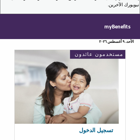
نيويورك الآخرين.
myBenefits
الأحد، ٩ أغسطس ٢٠٢٦
مستخدمون عائدون
تسجيل الدخول