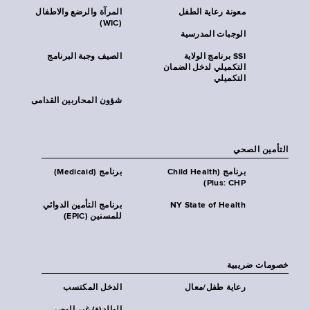
معونة رعاية الطفل
المرآة والرضع والاطفال
(WIC)
الوجبات المدرسية
SSI برنامج الولاية
الصيف وجبة البرنامج
التكميلي لدخل الضمان
التكميلي
شؤون المحاربين القدامى
التأمين الصحي
برنامج (Child Health
برنامج (Medicaid)
Plus: CHP)
NY State of Health
برنامج التأمين الدوائي
للمسنين (EPIC)
خصومات ضريبية
رعاية طفل/معال
الدخل المكتسب