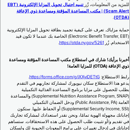
للمزيد من المعلومات، زُر
تنبيه احتيال تحويل المزايا الإلكترونية (EBT
Scam Alert) | مكتب المساعدة المؤقتة ومساعدة ذوي الإعاقة
.
(OTDA)
حماية مزاياك. تعرف على كيفية تجميد بطاقة تحويل المزايا الإلكترونية
(Electronic Benefit Transfer, EBT) الخاصة بك عندما لا تكون قيد
الاستخدام. زُر
https://otda.ny.gov/5261
.
أخبرنا برأيك! شارك في استطلاع مكتب المساعدة المؤقتة ومساعدة
ذوي الإعاقة (OTDA) للمزايا العامة!
رابط الاستطلاع:
https://forms.office.com/g/iXXyiDETtG
.
يدعو هذا الاستطلاع سكان نيويورك لمشاركة تجاربهم في التقدم
بطلب للحصول على مزايا برنامج المساعدة الغذائية التكميلية
(Supplemental Nutrition Assistance Program, SNAP) والمساعدة
العامة (Public Assistance, PA) ودخل الضمان التكميلي
(Supplemental Security Income, SSI) أو الحفاظ عليها. ستكون
إجاباتك مجهولة الهوية تمامًا، ونحن نقدر استعدادك لمشاركة تجاربك
في تقديم و/أو تثبيت طلب الحصول على هذه الاستحقاقات. ستساهم
إجاباتك في إدخال تغييرات على برامج المعونات الحيوية لك ولسكان