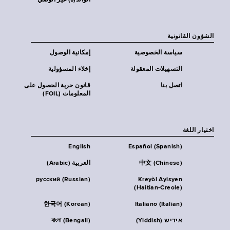
الوالد(ة) غير الوصي
الشؤون القانونية
سياسة الخصوصية
إمكانية الوصول
التسهيلات المعقولة
إخلاء المسؤولية
اتصل بنا
قانون حرية الحصول على
المعلومات (FOIL)
اختيار اللغة
English
Español (Spanish)
中文 (Chinese)
العربية (Arabic)
русский (Russian)
Kreyòl Ayisyen
(Haitian-Creole)
한국어 (Korean)
Italiano (Italian)
אידיש (Yiddish)
বাংলা (Bengali)