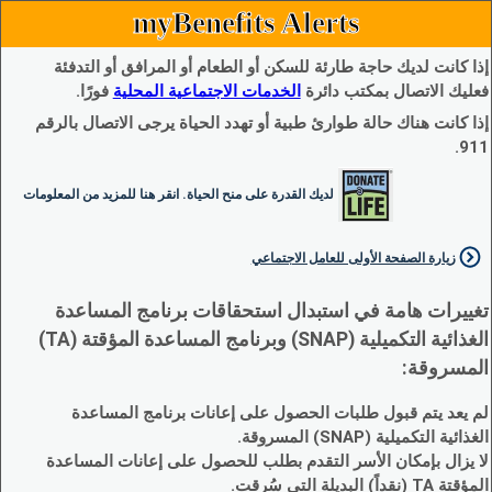
myBenefits Alerts
إذا كانت لديك حاجة طارئة للسكن أو الطعام أو المرافق أو التدفئة
فعليك الاتصال بمكتب دائرة
الخدمات الاجتماعية المحلية
فورًا.
إذا كانت هناك حالة طوارئ طبية أو تهدد الحياة يرجى الاتصال بالرقم
911.
لديك القدرة على منح الحياة. انقر هنا للمزيد من المعلومات
زيارة الصفحة الأولى للعامل الاجتماعي
تغييرات هامة في استبدال استحقاقات برنامج المساعدة
الغذائية التكميلية (SNAP) وبرنامج المساعدة المؤقتة (TA)
المسروقة:
لم يعد يتم قبول طلبات الحصول على إعانات برنامج المساعدة
الغذائية التكميلية (SNAP) المسروقة.
لا يزال بإمكان الأسر التقدم بطلب للحصول على إعانات المساعدة
المؤقتة TA (نقداً) البديلة التي سُرقت.