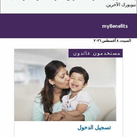
نيويورك الآخرين.
myBenefits
السبت، ٨ أغسطس ٢٠٢٦
مستخدمون عائدون
تسجيل الدخول