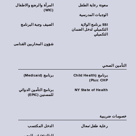
معونة رعاية الطفل
المرآة والرضع والاطفال
(WIC)
الوجبات المدرسية
SSI برنامج الولاية
الصيف وجبة البرنامج
التكميلي لدخل الضمان
التكميلي
شؤون المحاربين القدامى
التأمين الصحي
برنامج (Child Health
برنامج (Medicaid)
Plus: CHP)
NY State of Health
برنامج التأمين الدوائي
للمسنين (EPIC)
خصومات ضريبية
رعاية طفل/معال
الدخل المكتسب