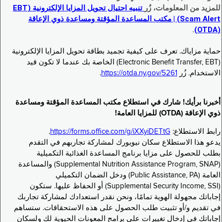
للمزيد من المعلومات، زُر
تنبيه احتيال تحويل المزايا الإلكترونية (EBT
Scam Alert) | مكتب المساعدة المؤقتة ومساعدة ذوي الإعاقة
.
(OTDA)
حماية مزاياك. تعرف على كيفية تجميد بطاقة تحويل المزايا الإلكترونية
(Electronic Benefit Transfer, EBT) الخاصة بك عندما لا تكون قيد
الاستخدام. زُر
https://otda.ny.gov/5261
.
أخبرنا برأيك! شارك في استطلاع مكتب المساعدة المؤقتة ومساعدة
ذوي الإعاقة (OTDA) للمزايا العامة!
رابط الاستطلاع:
https://forms.office.com/g/iXXyiDETtG
.
يدعو هذا الاستطلاع سكان نيويورك لمشاركة تجاربهم في التقدم
بطلب للحصول على مزايا برنامج المساعدة الغذائية التكميلية
(Supplemental Nutrition Assistance Program, SNAP) والمساعدة
العامة (Public Assistance, PA) ودخل الضمان التكميلي
(Supplemental Security Income, SSI) أو الحفاظ عليها. ستكون
إجاباتك مجهولة الهوية تمامًا، ونحن نقدر استعدادك لمشاركة تجاربك
في تقديم و/أو تثبيت طلب الحصول على هذه الاستحقاقات. ستساهم
إجاباتك في إدخال تغييرات على برامج المعونات الحيوية لك ولسكان