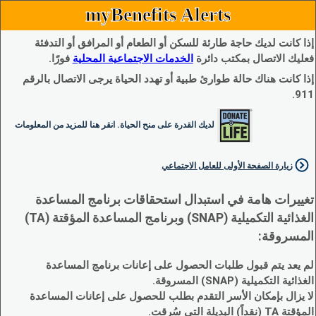
myBenefits Alerts
إذا كانت لديك حاجة طارئة للسكن أو الطعام أو المرافق أو التدفئة
فعليك الاتصال بمكتب دائرة
الخدمات الاجتماعية المحلية
فورًا.
إذا كانت هناك حالة طوارئ طبية أو تهدد الحياة يرجى الاتصال بالرقم
911.
لديك القدرة على منح الحياة. انقر هنا للمزيد من المعلومات
زيارة الصفحة الأولى للعامل الاجتماعي
تغييرات هامة في استبدال استحقاقات برنامج المساعدة
الغذائية التكميلية (SNAP) وبرنامج المساعدة المؤقتة (TA)
المسروقة:
لم يعد يتم قبول طلبات الحصول على إعانات برنامج المساعدة
الغذائية التكميلية (SNAP) المسروقة.
لا يزال بإمكان الأسر التقدم بطلب للحصول على إعانات المساعدة
المؤقتة TA (نقداً) البديلة التي سُرقت.