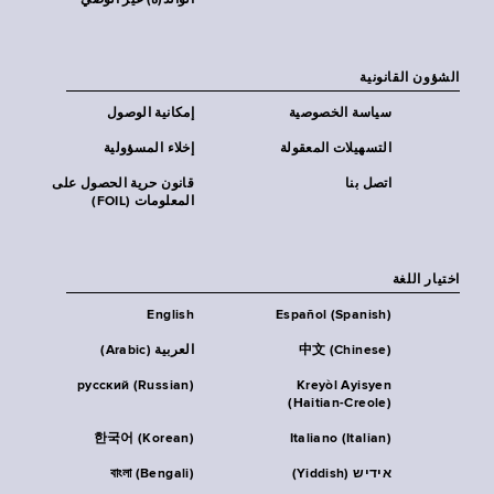
الوالد(ة) غير الوصي
الشؤون القانونية
سياسة الخصوصية
إمكانية الوصول
التسهيلات المعقولة
إخلاء المسؤولية
اتصل بنا
قانون حرية الحصول على
المعلومات (FOIL)
اختيار اللغة
English
Español (Spanish)
中文 (Chinese)
العربية (Arabic)
русский (Russian)
Kreyòl Ayisyen
(Haitian-Creole)
한국어 (Korean)
Italiano (Italian)
אידיש (Yiddish)
বাংলা (Bengali)