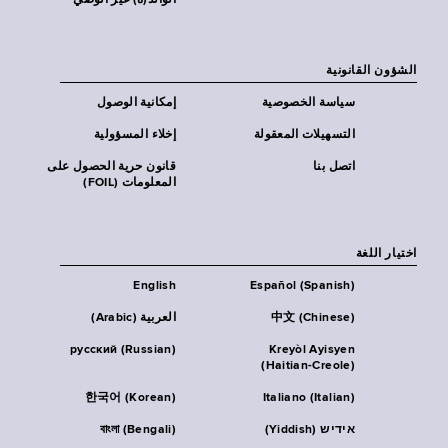
الوالد(ة) غير الوصي
الشؤون القانونية
سياسة الخصوصية
إمكانية الوصول
التسهيلات المعقولة
إخلاء المسؤولية
اتصل بنا
قانون حرية الحصول على
المعلومات (FOIL)
اختيار اللغة
English
Español (Spanish)
中文 (Chinese)
العربية (Arabic)
русский (Russian)
Kreyòl Ayisyen
(Haitian-Creole)
한국어 (Korean)
Italiano (Italian)
אידיש (Yiddish)
বাংলা (Bengali)