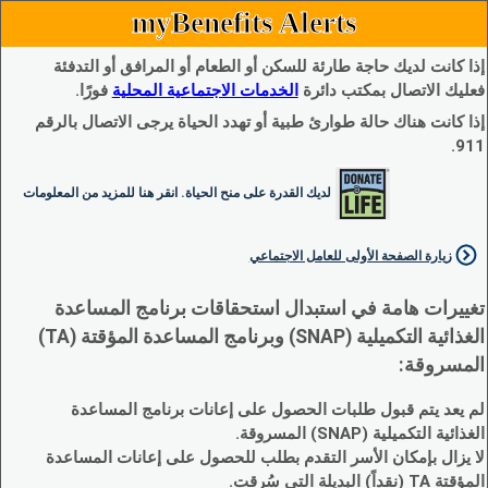
myBenefits Alerts
إذا كانت لديك حاجة طارئة للسكن أو الطعام أو المرافق أو التدفئة
فعليك الاتصال بمكتب دائرة
الخدمات الاجتماعية المحلية
فورًا.
إذا كانت هناك حالة طوارئ طبية أو تهدد الحياة يرجى الاتصال بالرقم
911.
لديك القدرة على منح الحياة. انقر هنا للمزيد من المعلومات
زيارة الصفحة الأولى للعامل الاجتماعي
تغييرات هامة في استبدال استحقاقات برنامج المساعدة
الغذائية التكميلية (SNAP) وبرنامج المساعدة المؤقتة (TA)
المسروقة:
لم يعد يتم قبول طلبات الحصول على إعانات برنامج المساعدة
الغذائية التكميلية (SNAP) المسروقة.
لا يزال بإمكان الأسر التقدم بطلب للحصول على إعانات المساعدة
المؤقتة TA (نقداً) البديلة التي سُرقت.