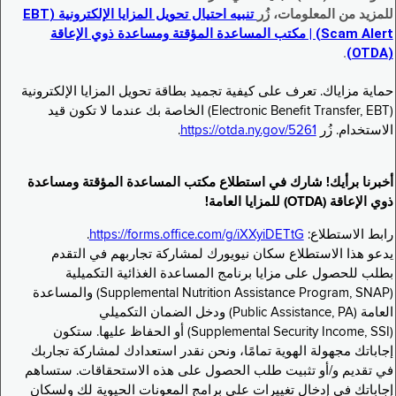
للمزيد من المعلومات، زُر
تنبيه احتيال تحويل المزايا الإلكترونية (EBT
Scam Alert) | مكتب المساعدة المؤقتة ومساعدة ذوي الإعاقة
.
(OTDA)
حماية مزاياك. تعرف على كيفية تجميد بطاقة تحويل المزايا الإلكترونية
(Electronic Benefit Transfer, EBT) الخاصة بك عندما لا تكون قيد
الاستخدام. زُر
https://otda.ny.gov/5261
.
أخبرنا برأيك! شارك في استطلاع مكتب المساعدة المؤقتة ومساعدة
ذوي الإعاقة (OTDA) للمزايا العامة!
رابط الاستطلاع:
https://forms.office.com/g/iXXyiDETtG
.
يدعو هذا الاستطلاع سكان نيويورك لمشاركة تجاربهم في التقدم
بطلب للحصول على مزايا برنامج المساعدة الغذائية التكميلية
(Supplemental Nutrition Assistance Program, SNAP) والمساعدة
العامة (Public Assistance, PA) ودخل الضمان التكميلي
(Supplemental Security Income, SSI) أو الحفاظ عليها. ستكون
إجاباتك مجهولة الهوية تمامًا، ونحن نقدر استعدادك لمشاركة تجاربك
في تقديم و/أو تثبيت طلب الحصول على هذه الاستحقاقات. ستساهم
إجاباتك في إدخال تغييرات على برامج المعونات الحيوية لك ولسكان