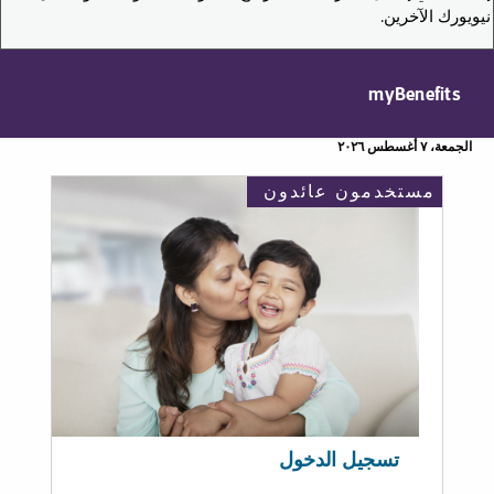
نيويورك الآخرين.
myBenefits
الجمعة، ٧ أغسطس ٢٠٢٦
مستخدمون عائدون
تسجيل الدخول