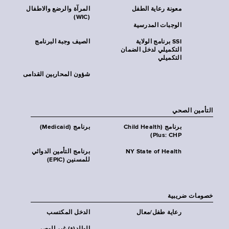
معونة رعاية الطفل
المرآة والرضع والاطفال
(WIC)
الوجبات المدرسية
SSI برنامج الولاية
الصيف وجبة البرنامج
التكميلي لدخل الضمان
التكميلي
شؤون المحاربين القدامى
التأمين الصحي
برنامج (Child Health
برنامج (Medicaid)
Plus: CHP)
NY State of Health
برنامج التأمين الدوائي
للمسنين (EPIC)
خصومات ضريبية
رعاية طفل/معال
الدخل المكتسب