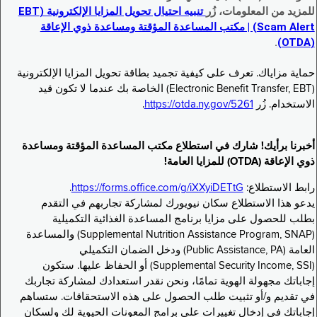
للمزيد من المعلومات، زُر
تنبيه احتيال تحويل المزايا الإلكترونية (EBT
Scam Alert) | مكتب المساعدة المؤقتة ومساعدة ذوي الإعاقة
.
(OTDA)
حماية مزاياك. تعرف على كيفية تجميد بطاقة تحويل المزايا الإلكترونية
(Electronic Benefit Transfer, EBT) الخاصة بك عندما لا تكون قيد
الاستخدام. زُر
https://otda.ny.gov/5261
.
أخبرنا برأيك! شارك في استطلاع مكتب المساعدة المؤقتة ومساعدة
ذوي الإعاقة (OTDA) للمزايا العامة!
رابط الاستطلاع:
https://forms.office.com/g/iXXyiDETtG
.
يدعو هذا الاستطلاع سكان نيويورك لمشاركة تجاربهم في التقدم
بطلب للحصول على مزايا برنامج المساعدة الغذائية التكميلية
(Supplemental Nutrition Assistance Program, SNAP) والمساعدة
العامة (Public Assistance, PA) ودخل الضمان التكميلي
(Supplemental Security Income, SSI) أو الحفاظ عليها. ستكون
إجاباتك مجهولة الهوية تمامًا، ونحن نقدر استعدادك لمشاركة تجاربك
في تقديم و/أو تثبيت طلب الحصول على هذه الاستحقاقات. ستساهم
إجاباتك في إدخال تغييرات على برامج المعونات الحيوية لك ولسكان