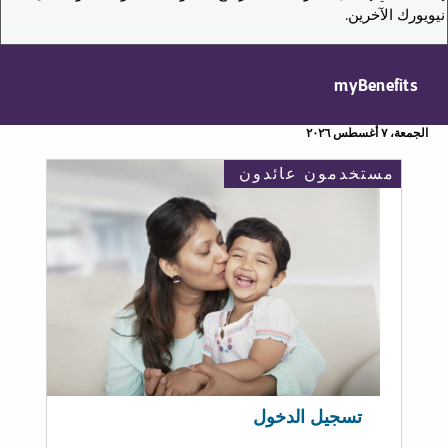
نيويورك الآخرين.
myBenefits
الجمعة، ٧ أغسطس ٢٠٢٦
مستخدمون عائدون
تسجيل الدخول