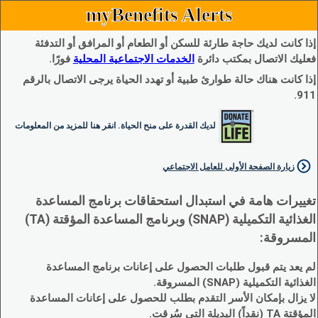
myBenefits Alerts
إذا كانت لديك حاجة طارئة للسكن أو الطعام أو المرافق أو التدفئة
فعليك الاتصال بمكتب دائرة
الخدمات الاجتماعية المحلية
فورًا.
إذا كانت هناك حالة طوارئ طبية أو تهدد الحياة يرجى الاتصال بالرقم
911.
لديك القدرة على منح الحياة. انقر هنا للمزيد من المعلومات
زيارة الصفحة الأولى للعامل الاجتماعي
تغييرات هامة في استبدال استحقاقات برنامج المساعدة
الغذائية التكميلية (SNAP) وبرنامج المساعدة المؤقتة (TA)
المسروقة:
لم يعد يتم قبول طلبات الحصول على إعانات برنامج المساعدة
الغذائية التكميلية (SNAP) المسروقة.
لا يزال بإمكان الأسر التقدم بطلب للحصول على إعانات المساعدة
المؤقتة TA (نقداً) البديلة التي سُرقت.