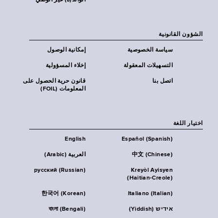
الوالد(ة) غير الوصي
الشؤون القانونية
سياسة الخصوصية
إمكانية الوصول
التسهيلات المعقولة
إخلاء المسؤولية
اتصل بنا
قانون حرية الحصول على
المعلومات (FOIL)
اختيار اللغة
English
Español (Spanish)
中文 (Chinese)
العربية (Arabic)
русский (Russian)
Kreyòl Ayisyen
(Haitian-Creole)
한국어 (Korean)
Italiano (Italian)
אידיש (Yiddish)
বাংলা (Bengali)