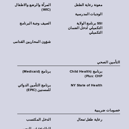
معونة رعاية الطفل
المرآة والرضع والاطفال
(WIC)
الوجبات المدرسية
SSI برنامج الولاية
الصيف وجبة البرنامج
التكميلي لدخل الضمان
التكميلي
شؤون المحاربين القدامى
التأمين الصحي
برنامج (Child Health
برنامج (Medicaid)
Plus: CHP)
NY State of Health
برنامج التأمين الدوائي
للمسنين (EPIC)
خصومات ضريبية
رعاية طفل/معال
الدخل المكتسب