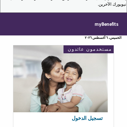
نيويورك الآخرين.
myBenefits
الخميس، ٦ أغسطس ٢٠٢٦
مستخدمون عائدون
تسجيل الدخول