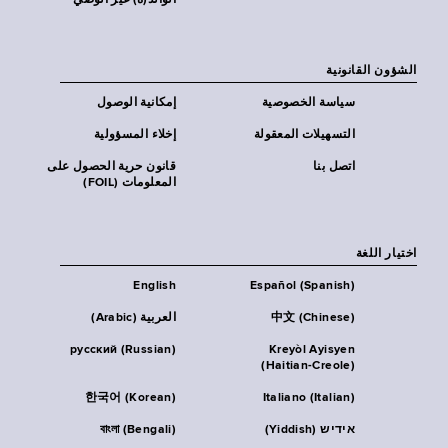
الوالد(ة) غير الوصي
الشؤون القانونية
سياسة الخصوصية
إمكانية الوصول
التسهيلات المعقولة
إخلاء المسؤولية
اتصل بنا
قانون حرية الحصول على
المعلومات (FOIL)
اختيار اللغة
English
Español (Spanish)
中文 (Chinese)
العربية (Arabic)
русский (Russian)
Kreyòl Ayisyen
(Haitian-Creole)
한국어 (Korean)
Italiano (Italian)
אידיש (Yiddish)
বাংলা (Bengali)