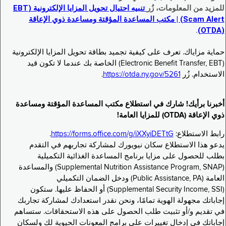
للمزيد من المعلومات، زُر
تنبيه احتيال تحويل المزايا الإلكترونية (EBT
Scam Alert) | مكتب المساعدة المؤقتة ومساعدة ذوي الإعاقة
.
(OTDA)
حماية مزاياك. تعرف على كيفية تجميد بطاقة تحويل المزايا الإلكترونية
(Electronic Benefit Transfer, EBT) الخاصة بك عندما لا تكون قيد
الاستخدام. زُر
https://otda.ny.gov/5261
.
أخبرنا برأيك! شارك في استطلاع مكتب المساعدة المؤقتة ومساعدة
ذوي الإعاقة (OTDA) للمزايا العامة!
رابط الاستطلاع:
https://forms.office.com/g/iXXyiDETtG
.
يدعو هذا الاستطلاع سكان نيويورك لمشاركة تجاربهم في التقدم
بطلب للحصول على مزايا برنامج المساعدة الغذائية التكميلية
(Supplemental Nutrition Assistance Program, SNAP) والمساعدة
العامة (Public Assistance, PA) ودخل الضمان التكميلي
(Supplemental Security Income, SSI) أو الحفاظ عليها. ستكون
إجاباتك مجهولة الهوية تمامًا، ونحن نقدر استعدادك لمشاركة تجاربك
في تقديم و/أو تثبيت طلب الحصول على هذه الاستحقاقات. ستساهم
إجاباتك في إدخال تغييرات على برامج المعونات الحيوية لك ولسكان