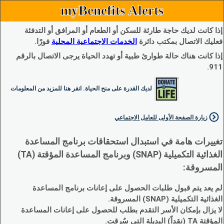
myBenefits Alerts
إذا كانت لديك حاجة طارئة للسكن أو الطعام أو المرافق أو التدفئة
فعليك الاتصال بمكتب دائرة
الخدمات الاجتماعية المحلية
فورًا.
إذا كانت هناك حالة طوارئ طبية أو تهدد الحياة يرجى الاتصال بالرقم
911.
لديك القدرة على منح الحياة. انقر هنا للمزيد من المعلومات
زيارة الصفحة الأولى للعامل الاجتماعي
تغييرات هامة في استبدال استحقاقات برنامج المساعدة
الغذائية التكميلية (SNAP) وبرنامج المساعدة المؤقتة (TA)
المسروقة:
لم يعد يتم قبول طلبات الحصول على إعانات برنامج المساعدة
الغذائية التكميلية (SNAP) المسروقة.
لا يزال بإمكان الأسر التقدم بطلب للحصول على إعانات المساعدة
المؤقتة TA (نقداً) البديلة التي سُرقت.