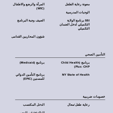
معونة رعاية الطفل
المرآة والرضع والاطفال
(WIC)
الوجبات المدرسية
SSI برنامج الولاية
الصيف وجبة البرنامج
التكميلي لدخل الضمان
التكميلي
شؤون المحاربين القدامى
التأمين الصحي
برنامج (Child Health
برنامج (Medicaid)
Plus: CHP)
NY State of Health
برنامج التأمين الدوائي
للمسنين (EPIC)
خصومات ضريبية
رعاية طفل/معال
الدخل المكتسب