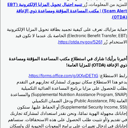
للمزيد من المعلومات، زُر
تنبيه احتيال تحويل المزايا الإلكترونية (EBT
Scam Alert) | مكتب المساعدة المؤقتة ومساعدة ذوي الإعاقة
.
(OTDA)
حماية مزاياك. تعرف على كيفية تجميد بطاقة تحويل المزايا الإلكترونية
(Electronic Benefit Transfer, EBT) الخاصة بك عندما لا تكون قيد
الاستخدام. زُر
https://otda.ny.gov/5261
.
أخبرنا برأيك! شارك في استطلاع مكتب المساعدة المؤقتة ومساعدة
ذوي الإعاقة (OTDA) للمزايا العامة!
رابط الاستطلاع:
https://forms.office.com/g/iXXyiDETtG
.
يدعو هذا الاستطلاع سكان نيويورك لمشاركة تجاربهم في التقدم
بطلب للحصول على مزايا برنامج المساعدة الغذائية التكميلية
(Supplemental Nutrition Assistance Program, SNAP) والمساعدة
العامة (Public Assistance, PA) ودخل الضمان التكميلي
(Supplemental Security Income, SSI) أو الحفاظ عليها. ستكون
إجاباتك مجهولة الهوية تمامًا، ونحن نقدر استعدادك لمشاركة تجاربك
في تقديم و/أو تثبيت طلب الحصول على هذه الاستحقاقات. ستساهم
إجاباتك في إدخال تغييرات على برامج المعونات الحيوية لك ولسكان