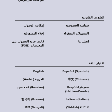
الوالد(ة) غير الوصي
الشؤون القانونية
سياسة الخصوصية
إمكانية الوصول
التسهيلات المعقولة
إخلاء المسؤولية
اتصل بنا
قانون حرية الحصول على
المعلومات (FOIL)
اختيار اللغة
English
Español (Spanish)
中文 (Chinese)
العربية (Arabic)
русский (Russian)
Kreyòl Ayisyen
(Haitian-Creole)
한국어 (Korean)
Italiano (Italian)
אידיש (Yiddish)
বাংলা (Bengali)