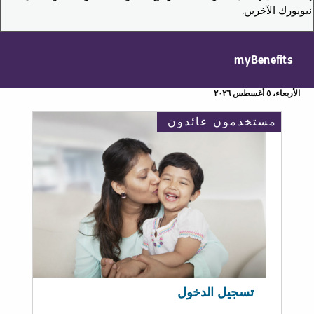
نيويورك الآخرين.
myBenefits
الأربعاء، ٥ أغسطس ٢٠٢٦
مستخدمون عائدون
تسجيل الدخول