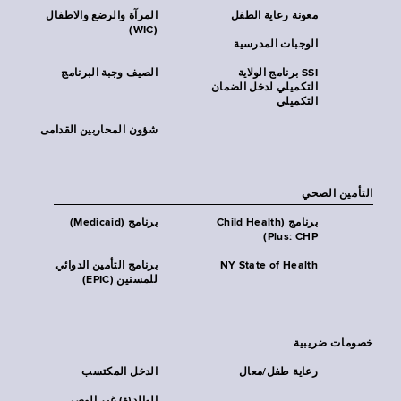
معونة رعاية الطفل
المرآة والرضع والاطفال
(WIC)
الوجبات المدرسية
SSI برنامج الولاية
الصيف وجبة البرنامج
التكميلي لدخل الضمان
التكميلي
شؤون المحاربين القدامى
التأمين الصحي
برنامج (Child Health
برنامج (Medicaid)
Plus: CHP)
NY State of Health
برنامج التأمين الدوائي
للمسنين (EPIC)
خصومات ضريبية
رعاية طفل/معال
الدخل المكتسب