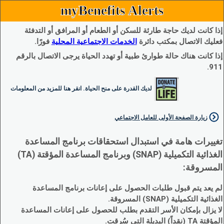
myBenefits Alerts
إذا كانت لديك حاجة طارئة للسكن أو الطعام أو المرافق أو التدفئة
فعليك الاتصال بمكتب دائرة
الخدمات الاجتماعية المحلية
فورًا.
إذا كانت هناك حالة طوارئ طبية أو تهدد الحياة يرجى الاتصال بالرقم
911.
لديك القدرة على منح الحياة. انقر هنا للمزيد من المعلومات
زيارة الصفحة الأولى للعامل الاجتماعي
تغييرات هامة في استبدال استحقاقات برنامج المساعدة
الغذائية التكميلية (SNAP) وبرنامج المساعدة المؤقتة (TA)
المسروقة:
لم يعد يتم قبول طلبات الحصول على إعانات برنامج المساعدة
الغذائية التكميلية (SNAP) المسروقة.
لا يزال بإمكان الأسر التقدم بطلب للحصول على إعانات المساعدة
المؤقتة TA (نقداً) البديلة التي سُرقت.