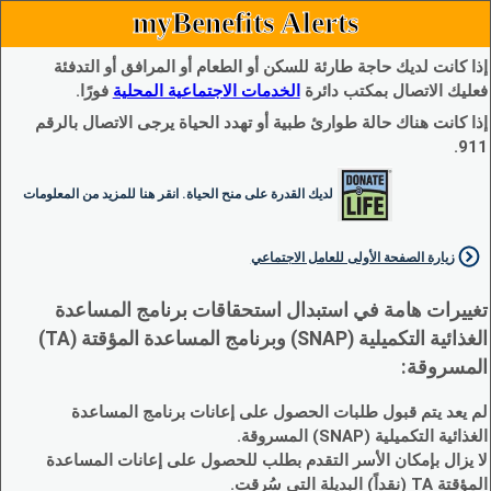
myBenefits Alerts
إذا كانت لديك حاجة طارئة للسكن أو الطعام أو المرافق أو التدفئة
فعليك الاتصال بمكتب دائرة
الخدمات الاجتماعية المحلية
فورًا.
إذا كانت هناك حالة طوارئ طبية أو تهدد الحياة يرجى الاتصال بالرقم
911.
لديك القدرة على منح الحياة. انقر هنا للمزيد من المعلومات
زيارة الصفحة الأولى للعامل الاجتماعي
تغييرات هامة في استبدال استحقاقات برنامج المساعدة
الغذائية التكميلية (SNAP) وبرنامج المساعدة المؤقتة (TA)
المسروقة:
لم يعد يتم قبول طلبات الحصول على إعانات برنامج المساعدة
الغذائية التكميلية (SNAP) المسروقة.
لا يزال بإمكان الأسر التقدم بطلب للحصول على إعانات المساعدة
المؤقتة TA (نقداً) البديلة التي سُرقت.