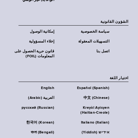
الوالد(ة) غير الوصي
الشؤون القانونية
سياسة الخصوصية
إمكانية الوصول
التسهيلات المعقولة
إخلاء المسؤولية
اتصل بنا
قانون حرية الحصول على
المعلومات (FOIL)
اختيار اللغة
English
Español (Spanish)
中文 (Chinese)
العربية (Arabic)
русский (Russian)
Kreyòl Ayisyen
(Haitian-Creole)
한국어 (Korean)
Italiano (Italian)
אידיש (Yiddish)
বাংলা (Bengali)