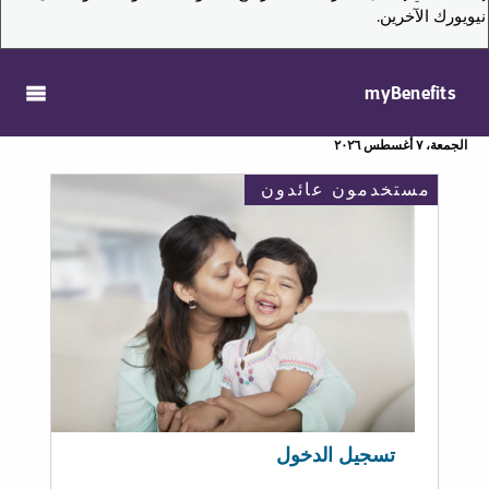
نيويورك الآخرين.
myBenefits
الجمعة، ٧ أغسطس ٢٠٢٦
مستخدمون عائدون
تسجيل الدخول