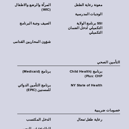
معونة رعاية الطفل
المرآة والرضع والاطفال
(WIC)
الوجبات المدرسية
SSI برنامج الولاية
الصيف وجبة البرنامج
التكميلي لدخل الضمان
التكميلي
شؤون المحاربين القدامى
التأمين الصحي
برنامج (Child Health
برنامج (Medicaid)
Plus: CHP)
NY State of Health
برنامج التأمين الدوائي
للمسنين (EPIC)
خصومات ضريبية
رعاية طفل/معال
الدخل المكتسب