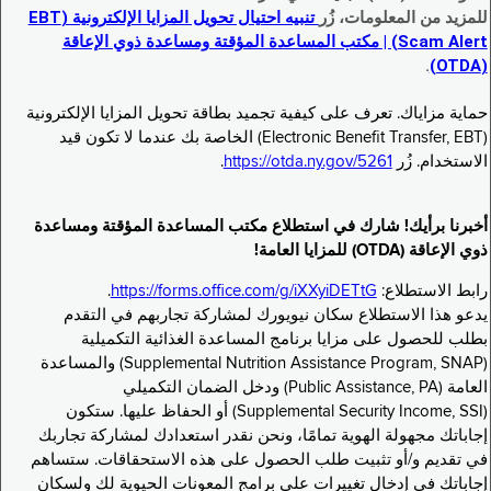
للمزيد من المعلومات، زُر
تنبيه احتيال تحويل المزايا الإلكترونية (EBT
Scam Alert) | مكتب المساعدة المؤقتة ومساعدة ذوي الإعاقة
.
(OTDA)
حماية مزاياك. تعرف على كيفية تجميد بطاقة تحويل المزايا الإلكترونية
(Electronic Benefit Transfer, EBT) الخاصة بك عندما لا تكون قيد
الاستخدام. زُر
https://otda.ny.gov/5261
.
أخبرنا برأيك! شارك في استطلاع مكتب المساعدة المؤقتة ومساعدة
ذوي الإعاقة (OTDA) للمزايا العامة!
رابط الاستطلاع:
https://forms.office.com/g/iXXyiDETtG
.
يدعو هذا الاستطلاع سكان نيويورك لمشاركة تجاربهم في التقدم
بطلب للحصول على مزايا برنامج المساعدة الغذائية التكميلية
(Supplemental Nutrition Assistance Program, SNAP) والمساعدة
العامة (Public Assistance, PA) ودخل الضمان التكميلي
(Supplemental Security Income, SSI) أو الحفاظ عليها. ستكون
إجاباتك مجهولة الهوية تمامًا، ونحن نقدر استعدادك لمشاركة تجاربك
في تقديم و/أو تثبيت طلب الحصول على هذه الاستحقاقات. ستساهم
إجاباتك في إدخال تغييرات على برامج المعونات الحيوية لك ولسكان