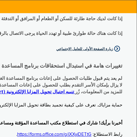
إذا كانت لديك حاجة طارئة للسكن أو الطعام أو المرافق أو التدفئة
إذا كانت هناك حالة طوارئ طبية أو تهدد الحياة يرجى الاتصال بالرقم 11
زيارة الصفحة الأولى للعامل الاجتماعي
تغييرات هامة في استبدال استحقاقات برنامج المساعدة الغذائية التكميلية (SNAP) وبرنامج المس
لم يعد يتم قبول طلبات الحصول على إعانات برنامج المساعدة الغذائية التكميلية
لا يزال بإمكان الأسر التقدم بطلب للحصول على إعانات المساعدة المؤقتة TA (نقداً) البديلة
للمزيد من المعلومات، زُر
تنبيه احتيال تحويل المزايا الإلكترونية (EBT Scam Alert) | مكتب المساعدة المؤقتة ومساعدة ذوي الإعاقة (OTDA)
حماية مزاياك. تعرف على كيفية تجميد بطاقة تحويل المزايا الإلكترونية (Electronic Benefit Transfer, EBT) الخاصة بك عندما لا تكون قيد الاست
أخبرنا برأيك! شارك في استطلاع مكتب المساعدة المؤقتة ومساعدة ذوي الإعاقة (TDA
رابط الاستطلاع:
https://forms.office.com/g/iXXyiDETtG
.