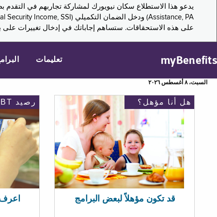
على هذه الاستحقاقات. ستساهم إجاباتك في إدخال تغييرات على بر
myBenefits
تعليمات
البرام
السبت، ٨ أغسطس ٢٠٢٦
هل أنا مؤهل؟
رصيد EBT
اعرف رصيد 
قد تكون مؤهلاً لبعض البرامج