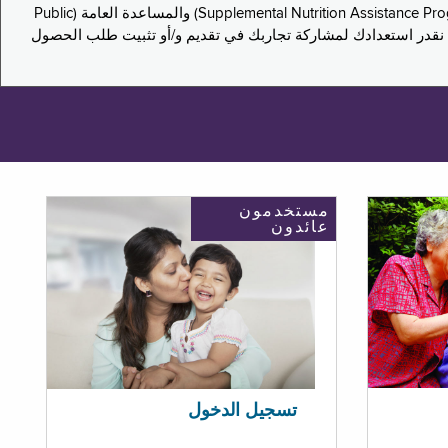
يدعو هذا الاستطلاع سكان نيويورك لمشاركة تجاربهم في التقدم بطلب للحصول على مزايا برنامج المساعدة الغذائية التكميلية (Supplemental Nutrition Assistance Program, SNAP) والمساعدة العامة (Public
ستكون إجاباتك مجهولة الهوية تمامًا، ونحن نقدر استعدادك لمشاركة تجاربك في تقديم و/أو تثبيت طلب الحصول
مستخدمون
عائدون
تسجيل الدخول