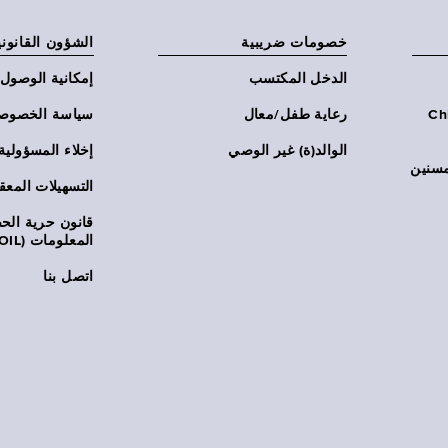
خصومات ضريبية
الشؤون القانوني
الدخل المكتسب
إمكانية الوصول
Chi:
رعاية طفل/معال
سياسة الخصوص
الوالد(ة) غير الوصي
إخلاء المسؤولية
مسنين
التسهيلات المعق
قانون حرية ال
المعلومات (FOIL)
اتصل بنا