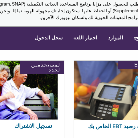
Assistance, PA) ودخل الضمان التكميلي (Supplemental Security Income, SSI) أو الحفاظ عليها. 
امج المعونات الحيوية لك ولسكان نيويورك الآخرين.
ج:
الموارد
اختيار اللغة
سجل الدخول
المستخدمين
الجدد
تسجيل الاشتراك
EBT الخاص بك