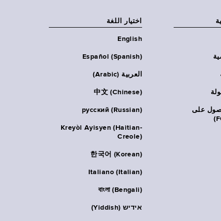
ة
اختيار اللغة
English
ية
Español (Spanish)
العربية (Arabic)
ولة
中文 (Chinese)
حصول على
русский (Russian)
Kreyòl Ayisyen (Haitian-
Creole)
한국어 (Korean)
Italiano (Italian)
বাংলা (Bengali)
אידיש (Yiddish)