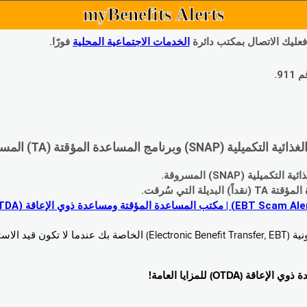
myBenefits Alerts
 فعليك الاتصال بمكتب دائرة
الخدمات الاجتماعية المحلية
فورًا.
9.
اعدة المؤقتة (TA) المسروقة:
 (SNAP) المسروقة.
 التي سُرقت.
خدام. زُر
O) للمزايا العامة!