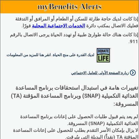
myBenefits Alerts
إذا كانت لديك حاجة طارئة للسكن أو الطعام أو المرافق أو التدفئة
فعليك الاتصال بمكتب دائرة
الخدمات الاجتماعية المحلية
فورًا.
إذا كانت هناك حالة طوارئ طبية أو تهدد الحياة يرجى الاتصال بالرقم
911.
لديك القدرة على منح الحياة. انقر هنا للمزيد من المعلومات
زيارة الصفحة الأولى للعامل الاجتماعي
تغييرات هامة في استبدال استحقاقات برنامج المساعدة
الغذائية التكميلية (SNAP) وبرنامج المساعدة المؤقتة (TA)
المسروقة:
لم يعد يتم قبول طلبات الحصول على إعانات برنامج المساعدة
الغذائية التكميلية (SNAP) المسروقة.
لا يزال بإمكان الأسر التقدم بطلب للحصول على إعانات المساعدة
المؤقتة TA (نقداً) البديلة التي سُرقت.