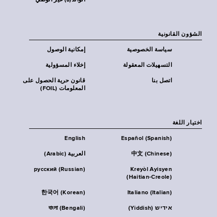
الوالد(ة) غير الوصي
الشؤون القانونية
سياسة الخصوصية
إمكانية الوصول
التسهيلات المعقولة
إخلاء المسؤولية
اتصل بنا
قانون حرية الحصول على
المعلومات (FOIL)
اختيار اللغة
English
Español (Spanish)
中文 (Chinese)
العربية (Arabic)
русский (Russian)
Kreyòl Ayisyen
(Haitian-Creole)
한국어 (Korean)
Italiano (Italian)
אידיש (Yiddish)
বাংলা (Bengali)