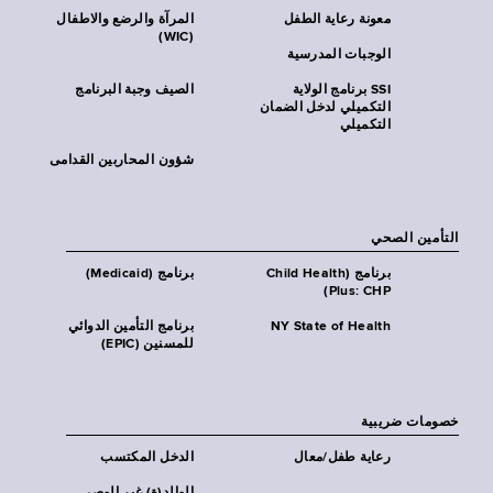
معونة رعاية الطفل
المرآة والرضع والاطفال
(WIC)
الوجبات المدرسية
SSI برنامج الولاية
الصيف وجبة البرنامج
التكميلي لدخل الضمان
التكميلي
شؤون المحاربين القدامى
التأمين الصحي
برنامج (Child Health
برنامج (Medicaid)
Plus: CHP)
NY State of Health
برنامج التأمين الدوائي
للمسنين (EPIC)
خصومات ضريبية
رعاية طفل/معال
الدخل المكتسب