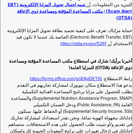
للمزيد من المعلومات، زُر
تنبيه احتيال تحويل المزايا الإلكترونية (EBT
Scam Alert) | مكتب المساعدة المؤقتة ومساعدة ذوي الإعاقة
.
(OTDA)
حماية مزاياك. تعرف على كيفية تجميد بطاقة تحويل المزايا الإلكترونية
(Electronic Benefit Transfer, EBT) الخاصة بك عندما لا تكون قيد
الاستخدام. زُر
https://otda.ny.gov/5261
.
أخبرنا برأيك! شارك في استطلاع مكتب المساعدة المؤقتة ومساعدة
ذوي الإعاقة (OTDA) للمزايا العامة!
رابط الاستطلاع:
https://forms.office.com/g/iXXyiDETtG
.
يدعو هذا الاستطلاع سكان نيويورك لمشاركة تجاربهم في التقدم
بطلب للحصول على مزايا برنامج المساعدة الغذائية التكميلية
(Supplemental Nutrition Assistance Program, SNAP) والمساعدة
العامة (Public Assistance, PA) ودخل الضمان التكميلي
(Supplemental Security Income, SSI) أو الحفاظ عليها. ستكون
إجاباتك مجهولة الهوية تمامًا، ونحن نقدر استعدادك لمشاركة تجاربك
في تقديم و/أو تثبيت طلب الحصول على هذه الاستحقاقات. ستساهم
إجاباتك في إدخال تغييرات على برامج المعونات الحيوية لك ولسكان