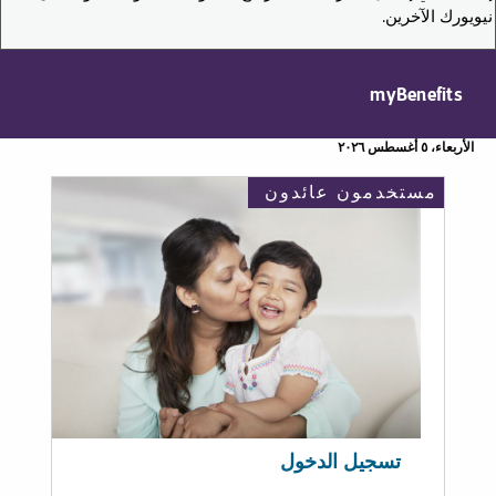
نيويورك الآخرين.
myBenefits
الأربعاء، ٥ أغسطس ٢٠٢٦
مستخدمون عائدون
تسجيل الدخول