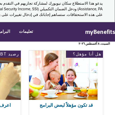
على هذه الاستحقاقات. ستساهم إجاباتك في إدخال تغييرات على بر
myBenefits
تعليمات
البرام
السبت، ٨ أغسطس ٢٠٢٦
هل أنا مؤهل؟
رصيد EBT
اعرف رصيد 
قد تكون مؤهلاً لبعض البرامج