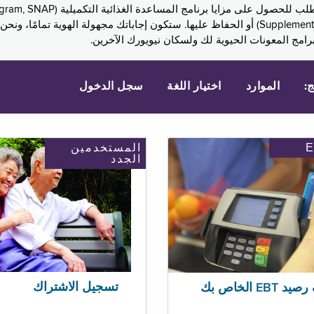
Assistance, PA) ودخل الضمان التكميلي (Supplemental Security Income, SSI) أو الحفاظ عليها. 
امج المعونات الحيوية لك ولسكان نيويورك الآخرين.
ج:
الموارد
اختيار اللغة
سجل الدخول
المستخدمين
الجدد
تسجيل الاشتراك
EBT الخاص بك