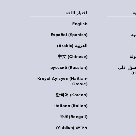
ة
اختيار اللغة
English
ية
Español (Spanish)
العربية (Arabic)
ولة
中文 (Chinese)
حصول على
русский (Russian)
Kreyòl Ayisyen (Haitian-
Creole)
한국어 (Korean)
Italiano (Italian)
বাংলা (Bengali)
אידיש (Yiddish)