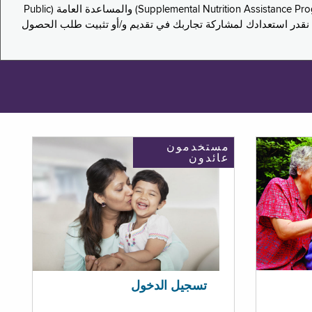
يدعو هذا الاستطلاع سكان نيويورك لمشاركة تجاربهم في التقدم بطلب للحصول على مزايا برنامج المساعدة الغذائية التكميلية (Supplemental Nutrition Assistance Program, SNAP) والمساعدة العامة (Public
ستكون إجاباتك مجهولة الهوية تمامًا، ونحن نقدر استعدادك لمشاركة تجاربك في تقديم و/أو تثبيت طلب الحصول
مستخدمون
عائدون
تسجيل الدخول