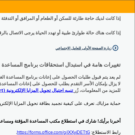
إذا كانت لديك حاجة طارئة للسكن أو الطعام أو المرافق أو التدفئة
إذا كانت هناك حالة طوارئ طبية أو تهدد الحياة يرجى الاتصال بالرقم 11
زيارة الصفحة الأولى للعامل الاجتماعي
تغييرات هامة في استبدال استحقاقات برنامج المساعدة الغذائية التكميلية (SNAP) وبرنامج المس
لم يعد يتم قبول طلبات الحصول على إعانات برنامج المساعدة الغذائية التكميلية
لا يزال بإمكان الأسر التقدم بطلب للحصول على إعانات المساعدة المؤقتة TA (نقداً) البديلة
للمزيد من المعلومات، زُر
تنبيه احتيال تحويل المزايا الإلكترونية (EBT Scam Alert) | مكتب المساعدة المؤقتة ومساعدة ذوي الإعاقة (OTDA)
حماية مزاياك. تعرف على كيفية تجميد بطاقة تحويل المزايا الإلكترونية (Electronic Benefit Transfer, EBT) الخاصة بك عندما لا تكون قيد الاست
أخبرنا برأيك! شارك في استطلاع مكتب المساعدة المؤقتة ومساعدة ذوي الإعاقة (TDA
رابط الاستطلاع:
https://forms.office.com/g/iXXyiDETtG
.