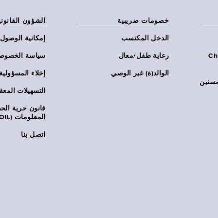
خصومات ضريبية
الشؤون القانوني
الدخل المكتسب
إمكانية الوصول
Chi:
رعاية طفل/معال
سياسة الخصوص
الوالد(ة) غير الوصي
إخلاء المسؤولية
مسنين
التسهيلات المعق
قانون حرية ال
المعلومات (FOIL)
اتصل بنا