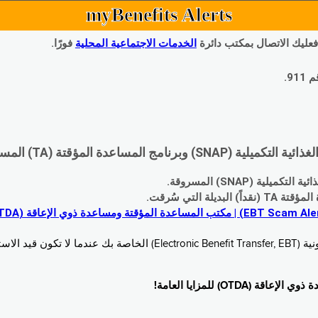
myBenefits Alerts
 فعليك الاتصال بمكتب دائرة
الخدمات الاجتماعية المحلية
فورًا.
9.
اعدة المؤقتة (TA) المسروقة:
 (SNAP) المسروقة.
 التي سُرقت.
خدام. زُر
O) للمزايا العامة!