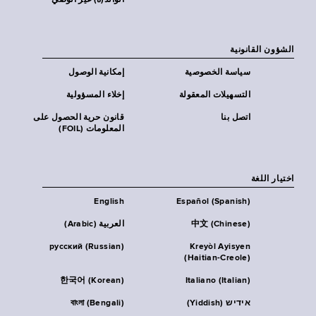
الوالد(ة) غير الوصي
الشؤون القانونية
سياسة الخصوصية
إمكانية الوصول
التسهيلات المعقولة
إخلاء المسؤولية
اتصل بنا
قانون حرية الحصول على
المعلومات (FOIL)
اختيار اللغة
English
Español (Spanish)
中文 (Chinese)
العربية (Arabic)
русский (Russian)
Kreyòl Ayisyen
(Haitian-Creole)
한국어 (Korean)
Italiano (Italian)
אידיש (Yiddish)
বাংলা (Bengali)