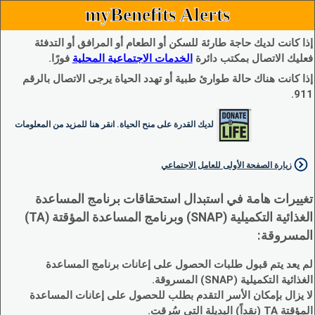
myBenefits Alerts
إذا كانت لديك حاجة طارئة للسكن أو الطعام أو المرافق أو التدفئة
فعليك الاتصال بمكتب دائرة
الخدمات الاجتماعية المحلية
فورًا.
إذا كانت هناك حالة طوارئ طبية أو تهدد الحياة يرجى الاتصال بالرقم
911.
لديك القدرة على منح الحياة. انقر هنا للمزيد من المعلومات
زيارة الصفحة الأولى للعامل الاجتماعي
تغييرات هامة في استبدال استحقاقات برنامج المساعدة
الغذائية التكميلية (SNAP) وبرنامج المساعدة المؤقتة (TA)
المسروقة:
لم يعد يتم قبول طلبات الحصول على إعانات برنامج المساعدة
الغذائية التكميلية (SNAP) المسروقة.
لا يزال بإمكان الأسر التقدم بطلب للحصول على إعانات المساعدة
المؤقتة TA (نقداً) البديلة التي سُرقت.