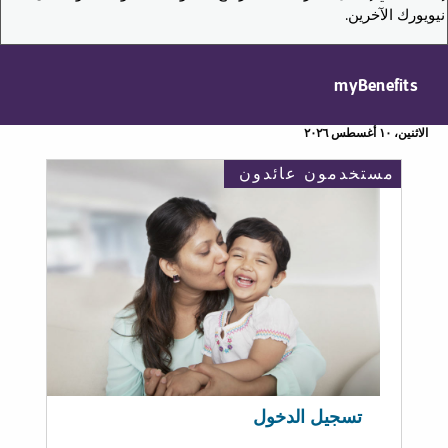
نيويورك الآخرين.
myBenefits
الاثنين، ١٠ أغسطس ٢٠٢٦
مستخدمون عائدون
تسجيل الدخول