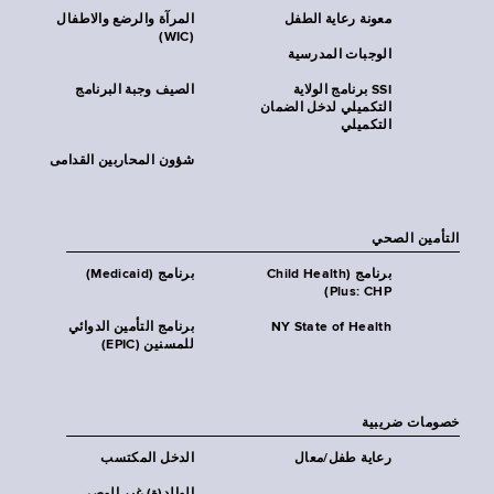
معونة رعاية الطفل
المرآة والرضع والاطفال
(WIC)
الوجبات المدرسية
SSI برنامج الولاية
الصيف وجبة البرنامج
التكميلي لدخل الضمان
التكميلي
شؤون المحاربين القدامى
التأمين الصحي
برنامج (Child Health
برنامج (Medicaid)
Plus: CHP)
NY State of Health
برنامج التأمين الدوائي
للمسنين (EPIC)
خصومات ضريبية
رعاية طفل/معال
الدخل المكتسب