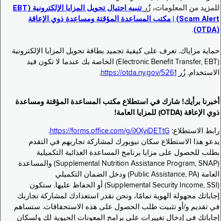
للمزيد من المعلومات، زُر
تنبيه احتيال تحويل المزايا الإلكترونية (EBT
Scam Alert) | مكتب المساعدة المؤقتة ومساعدة ذوي الإعاقة
.
(OTDA)
حماية مزاياك. تعرف على كيفية تجميد بطاقة تحويل المزايا الإلكترونية
(Electronic Benefit Transfer, EBT) الخاصة بك عندما لا تكون قيد
الاستخدام. زُر
https://otda.ny.gov/5261
.
أخبرنا برأيك! شارك في استطلاع مكتب المساعدة المؤقتة ومساعدة
ذوي الإعاقة (OTDA) للمزايا العامة!
رابط الاستطلاع:
https://forms.office.com/g/iXXyiDETtG
.
يدعو هذا الاستطلاع سكان نيويورك لمشاركة تجاربهم في التقدم
بطلب للحصول على مزايا برنامج المساعدة الغذائية التكميلية
(Supplemental Nutrition Assistance Program, SNAP) والمساعدة
العامة (Public Assistance, PA) ودخل الضمان التكميلي
(Supplemental Security Income, SSI) أو الحفاظ عليها. ستكون
إجاباتك مجهولة الهوية تمامًا، ونحن نقدر استعدادك لمشاركة تجاربك
في تقديم و/أو تثبيت طلب الحصول على هذه الاستحقاقات. ستساهم
إجاباتك في إدخال تغييرات على برامج المعونات الحيوية لك ولسكان