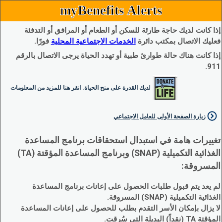
myBenefits Alerts
إذا كانت لديك حاجة طارئة للسكن أو الطعام أو المرافق أو التدفئة
فعليك الاتصال بمكتب دائرة
الخدمات الاجتماعية المحلية
فورًا.
إذا كانت هناك حالة طوارئ طبية أو تهدد الحياة يرجى الاتصال بالرقم
911.
لديك القدرة على منح الحياة. انقر هنا للمزيد من المعلومات
زيارة الصفحة الأولى للعامل الاجتماعي
تغييرات هامة في استبدال استحقاقات برنامج المساعدة
الغذائية التكميلية (SNAP) وبرنامج المساعدة المؤقتة (TA)
المسروقة:
لم يعد يتم قبول طلبات الحصول على إعانات برنامج المساعدة
الغذائية التكميلية (SNAP) المسروقة.
لا يزال بإمكان الأسر التقدم بطلب للحصول على إعانات المساعدة
المؤقتة TA (نقداً) البديلة التي سُرقت.