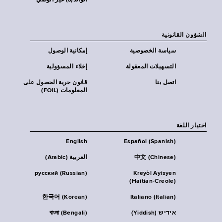
الوالد(ة) غير الوصي
الشؤون القانونية
سياسة الخصوصية
إمكانية الوصول
التسهيلات المعقولة
إخلاء المسؤولية
اتصل بنا
قانون حرية الحصول على
المعلومات (FOIL)
اختيار اللغة
English
Español (Spanish)
中文 (Chinese)
العربية (Arabic)
русский (Russian)
Kreyòl Ayisyen
(Haitian-Creole)
한국어 (Korean)
Italiano (Italian)
אידיש (Yiddish)
বাংলা (Bengali)