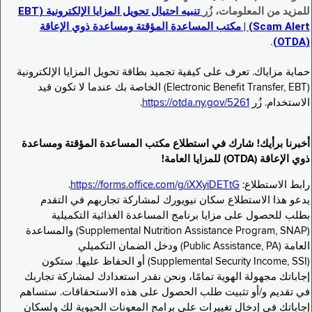
للمزيد من المعلومات، زُر
تنبيه احتيال تحويل المزايا الإلكترونية (EBT
Scam Alert) | مكتب المساعدة المؤقتة ومساعدة ذوي الإعاقة
.
(OTDA)
حماية مزاياك. تعرف على كيفية تجميد بطاقة تحويل المزايا الإلكترونية
(Electronic Benefit Transfer, EBT) الخاصة بك عندما لا تكون قيد
الاستخدام. زُر
https://otda.ny.gov/5261
.
أخبرنا برأيك! شارك في استطلاع مكتب المساعدة المؤقتة ومساعدة
ذوي الإعاقة (OTDA) للمزايا العامة!
رابط الاستطلاع:
https://forms.office.com/g/iXXyiDETtG
.
يدعو هذا الاستطلاع سكان نيويورك لمشاركة تجاربهم في التقدم
بطلب للحصول على مزايا برنامج المساعدة الغذائية التكميلية
(Supplemental Nutrition Assistance Program, SNAP) والمساعدة
العامة (Public Assistance, PA) ودخل الضمان التكميلي
(Supplemental Security Income, SSI) أو الحفاظ عليها. ستكون
إجاباتك مجهولة الهوية تمامًا، ونحن نقدر استعدادك لمشاركة تجاربك
في تقديم و/أو تثبيت طلب الحصول على هذه الاستحقاقات. ستساهم
إجاباتك في إدخال تغييرات على برامج المعونات الحيوية لك ولسكان