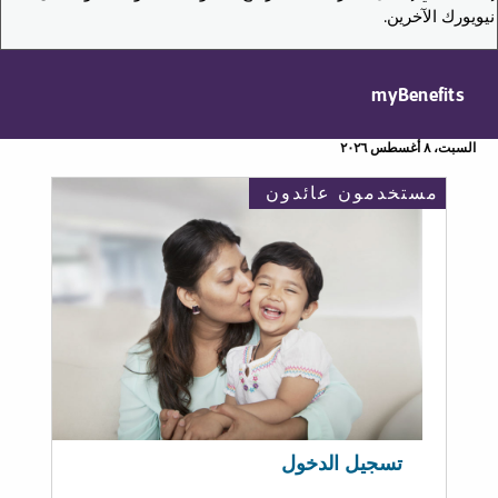
نيويورك الآخرين.
myBenefits
السبت، ٨ أغسطس ٢٠٢٦
مستخدمون عائدون
تسجيل الدخول