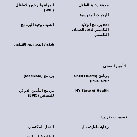
معونة رعاية الطفل
المرآة والرضع والاطفال
(WIC)
الوجبات المدرسية
SSI برنامج الولاية
الصيف وجبة البرنامج
التكميلي لدخل الضمان
التكميلي
شؤون المحاربين القدامى
التأمين الصحي
برنامج (Child Health
برنامج (Medicaid)
Plus: CHP)
NY State of Health
برنامج التأمين الدوائي
للمسنين (EPIC)
خصومات ضريبية
رعاية طفل/معال
الدخل المكتسب