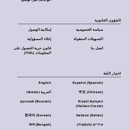
الوالد(ة) غير الوصي
الشؤون القانونية
سياسة الخصوصية
إمكانية الوصول
التسهيلات المعقولة
إخلاء المسؤولية
اتصل بنا
قانون حرية الحصول على
المعلومات (FOIL)
اختيار اللغة
English
Español (Spanish)
中文 (Chinese)
العربية (Arabic)
русский (Russian)
Kreyòl Ayisyen
(Haitian-Creole)
한국어 (Korean)
Italiano (Italian)
אידיש (Yiddish)
বাংলা (Bengali)