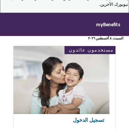
نيويورك الآخرين.
myBenefits
السبت، ٨ أغسطس ٢٠٢٦
مستخدمون عائدون
تسجيل الدخول