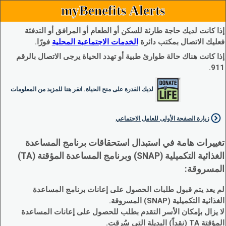
myBenefits Alerts
إذا كانت لديك حاجة طارئة للسكن أو الطعام أو المرافق أو التدفئة
فعليك الاتصال بمكتب دائرة
الخدمات الاجتماعية المحلية
فورًا.
إذا كانت هناك حالة طوارئ طبية أو تهدد الحياة يرجى الاتصال بالرقم
911.
لديك القدرة على منح الحياة. انقر هنا للمزيد من المعلومات
زيارة الصفحة الأولى للعامل الاجتماعي
تغييرات هامة في استبدال استحقاقات برنامج المساعدة
الغذائية التكميلية (SNAP) وبرنامج المساعدة المؤقتة (TA)
المسروقة:
لم يعد يتم قبول طلبات الحصول على إعانات برنامج المساعدة
الغذائية التكميلية (SNAP) المسروقة.
لا يزال بإمكان الأسر التقدم بطلب للحصول على إعانات المساعدة
المؤقتة TA (نقداً) البديلة التي سُرقت.