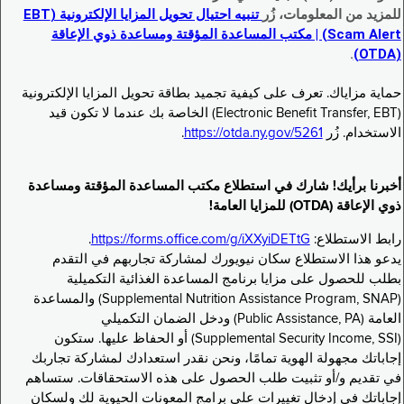
للمزيد من المعلومات، زُر
تنبيه احتيال تحويل المزايا الإلكترونية (EBT
Scam Alert) | مكتب المساعدة المؤقتة ومساعدة ذوي الإعاقة
.
(OTDA)
حماية مزاياك. تعرف على كيفية تجميد بطاقة تحويل المزايا الإلكترونية
(Electronic Benefit Transfer, EBT) الخاصة بك عندما لا تكون قيد
الاستخدام. زُر
https://otda.ny.gov/5261
.
أخبرنا برأيك! شارك في استطلاع مكتب المساعدة المؤقتة ومساعدة
ذوي الإعاقة (OTDA) للمزايا العامة!
رابط الاستطلاع:
https://forms.office.com/g/iXXyiDETtG
.
يدعو هذا الاستطلاع سكان نيويورك لمشاركة تجاربهم في التقدم
بطلب للحصول على مزايا برنامج المساعدة الغذائية التكميلية
(Supplemental Nutrition Assistance Program, SNAP) والمساعدة
العامة (Public Assistance, PA) ودخل الضمان التكميلي
(Supplemental Security Income, SSI) أو الحفاظ عليها. ستكون
إجاباتك مجهولة الهوية تمامًا، ونحن نقدر استعدادك لمشاركة تجاربك
في تقديم و/أو تثبيت طلب الحصول على هذه الاستحقاقات. ستساهم
إجاباتك في إدخال تغييرات على برامج المعونات الحيوية لك ولسكان