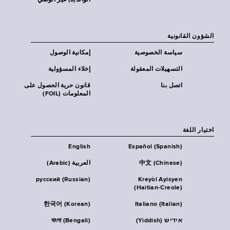
الوالد(ة) غير الوصي
الشؤون القانونية
سياسة الخصوصية
إمكانية الوصول
التسهيلات المعقولة
إخلاء المسؤولية
اتصل بنا
قانون حرية الحصول على
المعلومات (FOIL)
اختيار اللغة
English
Español (Spanish)
中文 (Chinese)
العربية (Arabic)
русский (Russian)
Kreyòl Ayisyen
(Haitian-Creole)
한국어 (Korean)
Italiano (Italian)
אידיש (Yiddish)
বাংলা (Bengali)