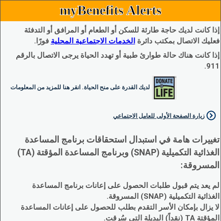
myBenefits Alerts
إذا كانت لديك حاجة طارئة للسكن أو الطعام أو المرافق أو التدفئة
فعليك الاتصال بمكتب دائرة
الخدمات الاجتماعية المحلية
فورًا.
إذا كانت هناك حالة طوارئ طبية أو تهدد الحياة يرجى الاتصال بالرقم
911.
لديك القدرة على منح الحياة. انقر هنا للمزيد من المعلومات
زيارة الصفحة الأولى للعامل الاجتماعي
تغييرات هامة في استبدال استحقاقات برنامج المساعدة
الغذائية التكميلية (SNAP) وبرنامج المساعدة المؤقتة (TA)
المسروقة:
لم يعد يتم قبول طلبات الحصول على إعانات برنامج المساعدة
الغذائية التكميلية (SNAP) المسروقة.
لا يزال بإمكان الأسر التقدم بطلب للحصول على إعانات المساعدة
المؤقتة TA (نقداً) البديلة التي سُرقت.