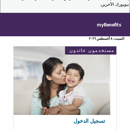
نيويورك الآخرين.
myBenefits
السبت، ٨ أغسطس ٢٠٢٦
مستخدمون عائدون
تسجيل الدخول