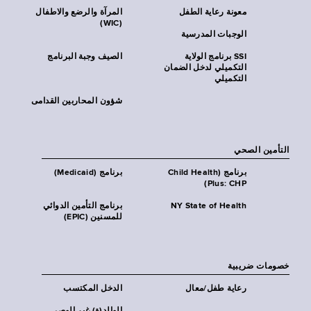
معونة رعاية الطفل
المرآة والرضع والاطفال
(WIC)
الوجبات المدرسية
SSI برنامج الولاية
الصيف وجبة البرنامج
التكميلي لدخل الضمان
التكميلي
شؤون المحاربين القدامى
التأمين الصحي
برنامج (Child Health
برنامج (Medicaid)
Plus: CHP)
NY State of Health
برنامج التأمين الدوائي
للمسنين (EPIC)
خصومات ضريبية
رعاية طفل/معال
الدخل المكتسب