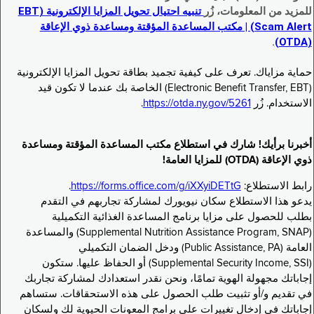
للمزيد من المعلومات، زُر
تنبيه احتيال تحويل المزايا الإلكترونية (EBT
Scam Alert) | مكتب المساعدة المؤقتة ومساعدة ذوي الإعاقة
.
(OTDA)
حماية مزاياك. تعرف على كيفية تجميد بطاقة تحويل المزايا الإلكترونية
(Electronic Benefit Transfer, EBT) الخاصة بك عندما لا تكون قيد
الاستخدام. زُر
https://otda.ny.gov/5261
.
أخبرنا برأيك! شارك في استطلاع مكتب المساعدة المؤقتة ومساعدة
ذوي الإعاقة (OTDA) للمزايا العامة!
رابط الاستطلاع:
https://forms.office.com/g/iXXyiDETtG
.
يدعو هذا الاستطلاع سكان نيويورك لمشاركة تجاربهم في التقدم
بطلب للحصول على مزايا برنامج المساعدة الغذائية التكميلية
(Supplemental Nutrition Assistance Program, SNAP) والمساعدة
العامة (Public Assistance, PA) ودخل الضمان التكميلي
(Supplemental Security Income, SSI) أو الحفاظ عليها. ستكون
إجاباتك مجهولة الهوية تمامًا، ونحن نقدر استعدادك لمشاركة تجاربك
في تقديم و/أو تثبيت طلب الحصول على هذه الاستحقاقات. ستساهم
إجاباتك في إدخال تغييرات على برامج المعونات الحيوية لك ولسكان