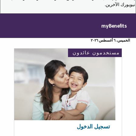
نيويورك الآخرين.
myBenefits
الخميس، ٦ أغسطس ٢٠٢٦
مستخدمون عائدون
تسجيل الدخول