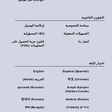
الوالد(ة) غير الوصي
الشؤون القانونية
سياسة الخصوصية
إمكانية الوصول
التسهيلات المعقولة
إخلاء المسؤولية
اتصل بنا
قانون حرية الحصول على
المعلومات (FOIL)
اختيار اللغة
English
Español (Spanish)
中文 (Chinese)
العربية (Arabic)
русский (Russian)
Kreyòl Ayisyen
(Haitian-Creole)
한국어 (Korean)
Italiano (Italian)
אידיש (Yiddish)
বাংলা (Bengali)