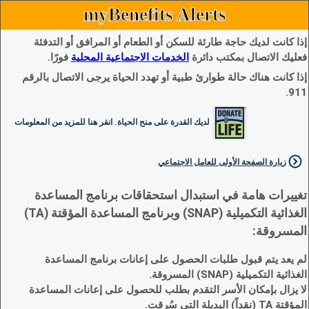
myBenefits Alerts
إذا كانت لديك حاجة طارئة للسكن أو الطعام أو المرافق أو التدفئة
فعليك الاتصال بمكتب دائرة
الخدمات الاجتماعية المحلية
فورًا.
إذا كانت هناك حالة طوارئ طبية أو تهدد الحياة يرجى الاتصال بالرقم
911.
لديك القدرة على منح الحياة. انقر هنا للمزيد من المعلومات
زيارة الصفحة الأولى للعامل الاجتماعي
تغييرات هامة في استبدال استحقاقات برنامج المساعدة
الغذائية التكميلية (SNAP) وبرنامج المساعدة المؤقتة (TA)
المسروقة:
لم يعد يتم قبول طلبات الحصول على إعانات برنامج المساعدة
الغذائية التكميلية (SNAP) المسروقة.
لا يزال بإمكان الأسر التقدم بطلب للحصول على إعانات المساعدة
المؤقتة TA (نقداً) البديلة التي سُرقت.