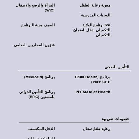
معونة رعاية الطفل
المرآة والرضع والاطفال
(WIC)
الوجبات المدرسية
SSI برنامج الولاية
الصيف وجبة البرنامج
التكميلي لدخل الضمان
التكميلي
شؤون المحاربين القدامى
التأمين الصحي
برنامج (Child Health
برنامج (Medicaid)
Plus: CHP)
NY State of Health
برنامج التأمين الدوائي
للمسنين (EPIC)
خصومات ضريبية
رعاية طفل/معال
الدخل المكتسب