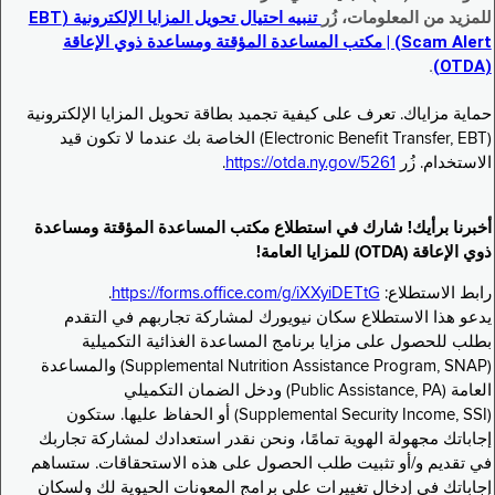
للمزيد من المعلومات، زُر
تنبيه احتيال تحويل المزايا الإلكترونية (EBT
Scam Alert) | مكتب المساعدة المؤقتة ومساعدة ذوي الإعاقة
.
(OTDA)
حماية مزاياك. تعرف على كيفية تجميد بطاقة تحويل المزايا الإلكترونية
(Electronic Benefit Transfer, EBT) الخاصة بك عندما لا تكون قيد
الاستخدام. زُر
https://otda.ny.gov/5261
.
أخبرنا برأيك! شارك في استطلاع مكتب المساعدة المؤقتة ومساعدة
ذوي الإعاقة (OTDA) للمزايا العامة!
رابط الاستطلاع:
https://forms.office.com/g/iXXyiDETtG
.
يدعو هذا الاستطلاع سكان نيويورك لمشاركة تجاربهم في التقدم
بطلب للحصول على مزايا برنامج المساعدة الغذائية التكميلية
(Supplemental Nutrition Assistance Program, SNAP) والمساعدة
العامة (Public Assistance, PA) ودخل الضمان التكميلي
(Supplemental Security Income, SSI) أو الحفاظ عليها. ستكون
إجاباتك مجهولة الهوية تمامًا، ونحن نقدر استعدادك لمشاركة تجاربك
في تقديم و/أو تثبيت طلب الحصول على هذه الاستحقاقات. ستساهم
إجاباتك في إدخال تغييرات على برامج المعونات الحيوية لك ولسكان