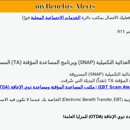
myBenefits Alerts
 فعليك الاتصال بمكتب دائرة
الخدمات الاجتماعية المحلية
فورًا.
9.
اعدة المؤقتة (TA) المسروقة:
 (SNAP) المسروقة.
 التي سُرقت.
خدام. زُر
O) للمزايا العامة!