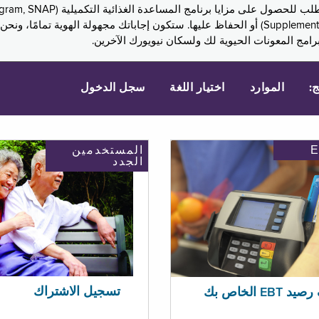
Assistance, PA) ودخل الضمان التكميلي (Supplemental Security Income, SSI) أو الحفاظ عليها. 
امج المعونات الحيوية لك ولسكان نيويورك الآخرين.
ج:
الموارد
اختيار اللغة
سجل الدخول
المستخدمين
الجدد
تسجيل الاشتراك
EBT الخاص بك