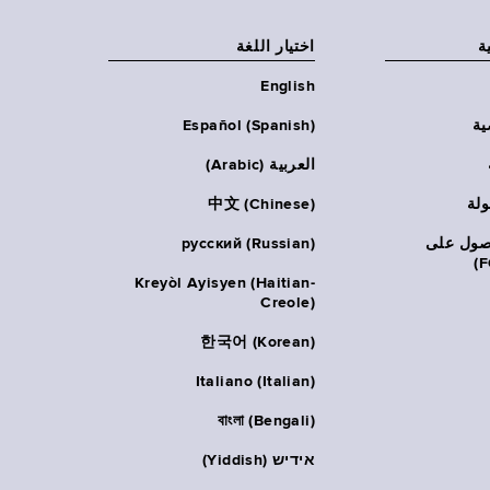
ة
اختيار اللغة
English
ية
Español (Spanish)
العربية (Arabic)
ولة
中文 (Chinese)
حصول على
русский (Russian)
Kreyòl Ayisyen (Haitian-
Creole)
한국어 (Korean)
Italiano (Italian)
বাংলা (Bengali)
אידיש (Yiddish)