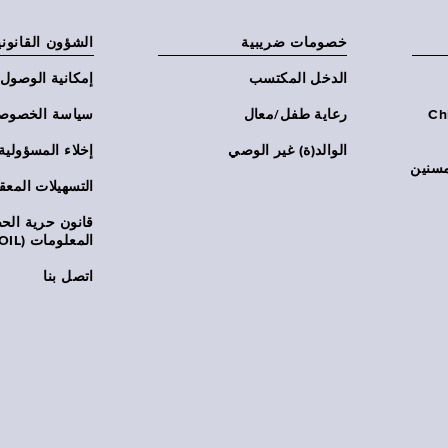
خصومات ضريبية
الشؤون القانوني
الدخل المكتسب
إمكانية الوصول
Chi:
رعاية طفل/معال
سياسة الخصوص
الوالد(ة) غير الوصي
إخلاء المسؤولية
مسنين
التسهيلات المعق
قانون حرية ال
المعلومات (FOIL)
اتصل بنا