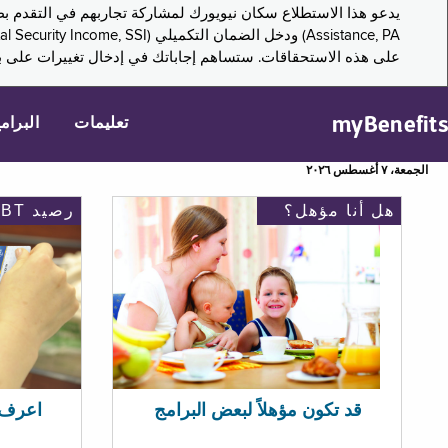
على هذه الاستحقاقات. ستساهم إجاباتك في إدخال تغييرات على بر
myBenefits
تعليمات
البرام
الجمعة، ٧ أغسطس ٢٠٢٦
هل أنا مؤهل؟
رصيد EBT
اعرف رصيد 
قد تكون مؤهلاً لبعض البرامج