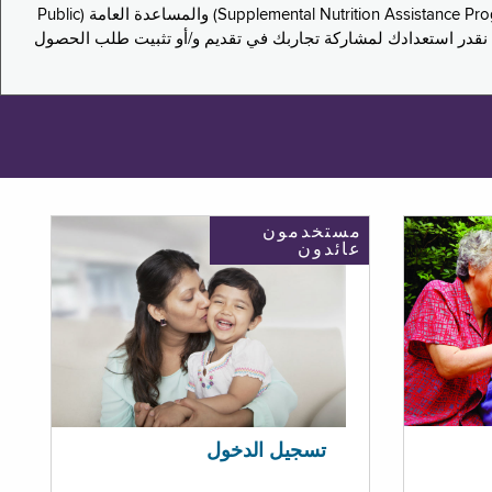
يدعو هذا الاستطلاع سكان نيويورك لمشاركة تجاربهم في التقدم بطلب للحصول على مزايا برنامج المساعدة الغذائية التكميلية (Supplemental Nutrition Assistance Program, SNAP) والمساعدة العامة (Public
ستكون إجاباتك مجهولة الهوية تمامًا، ونحن نقدر استعدادك لمشاركة تجاربك في تقديم و/أو تثبيت طلب الحصول
مستخدمون
عائدون
تسجيل الدخول