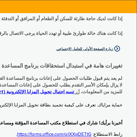
إذا كانت لديك حاجة طارئة للسكن أو الطعام أو المرافق أو التدفئة
إذا كانت هناك حالة طوارئ طبية أو تهدد الحياة يرجى الاتصال بالرقم 11
زيارة الصفحة الأولى للعامل الاجتماعي
تغييرات هامة في استبدال استحقاقات برنامج المساعدة الغذائية التكميلية (SNAP) وبرنامج المس
لم يعد يتم قبول طلبات الحصول على إعانات برنامج المساعدة الغذائية التكميلية
لا يزال بإمكان الأسر التقدم بطلب للحصول على إعانات المساعدة المؤقتة TA (نقداً) البديلة
للمزيد من المعلومات، زُر
تنبيه احتيال تحويل المزايا الإلكترونية (EBT Scam Alert) | مكتب المساعدة المؤقتة ومساعدة ذوي الإعاقة (OTDA)
حماية مزاياك. تعرف على كيفية تجميد بطاقة تحويل المزايا الإلكترونية (Electronic Benefit Transfer, EBT) الخاصة بك عندما لا تكون قيد الاست
أخبرنا برأيك! شارك في استطلاع مكتب المساعدة المؤقتة ومساعدة ذوي الإعاقة (TDA
رابط الاستطلاع:
https://forms.office.com/g/iXXyiDETtG
.