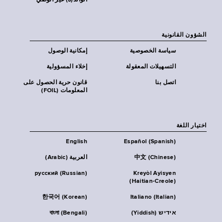
الوالد(ة) غير الوصي
الشؤون القانونية
سياسة الخصوصية
إمكانية الوصول
التسهيلات المعقولة
إخلاء المسؤولية
اتصل بنا
قانون حرية الحصول على
المعلومات (FOIL)
اختيار اللغة
English
Español (Spanish)
中文 (Chinese)
العربية (Arabic)
русский (Russian)
Kreyòl Ayisyen
(Haitian-Creole)
한국어 (Korean)
Italiano (Italian)
אידיש (Yiddish)
বাংলা (Bengali)