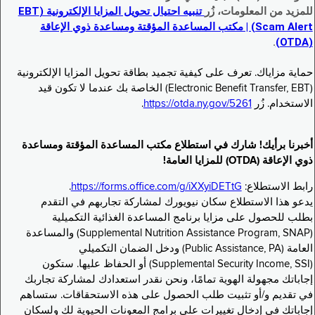
للمزيد من المعلومات، زُر
تنبيه احتيال تحويل المزايا الإلكترونية (EBT
Scam Alert) | مكتب المساعدة المؤقتة ومساعدة ذوي الإعاقة
.
(OTDA)
حماية مزاياك. تعرف على كيفية تجميد بطاقة تحويل المزايا الإلكترونية
(Electronic Benefit Transfer, EBT) الخاصة بك عندما لا تكون قيد
الاستخدام. زُر
https://otda.ny.gov/5261
.
أخبرنا برأيك! شارك في استطلاع مكتب المساعدة المؤقتة ومساعدة
ذوي الإعاقة (OTDA) للمزايا العامة!
رابط الاستطلاع:
https://forms.office.com/g/iXXyiDETtG
.
يدعو هذا الاستطلاع سكان نيويورك لمشاركة تجاربهم في التقدم
بطلب للحصول على مزايا برنامج المساعدة الغذائية التكميلية
(Supplemental Nutrition Assistance Program, SNAP) والمساعدة
العامة (Public Assistance, PA) ودخل الضمان التكميلي
(Supplemental Security Income, SSI) أو الحفاظ عليها. ستكون
إجاباتك مجهولة الهوية تمامًا، ونحن نقدر استعدادك لمشاركة تجاربك
في تقديم و/أو تثبيت طلب الحصول على هذه الاستحقاقات. ستساهم
إجاباتك في إدخال تغييرات على برامج المعونات الحيوية لك ولسكان