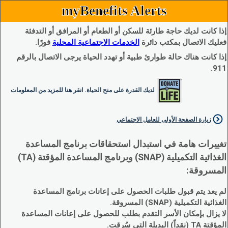
myBenefits Alerts
إذا كانت لديك حاجة طارئة للسكن أو الطعام أو المرافق أو التدفئة
فعليك الاتصال بمكتب دائرة
الخدمات الاجتماعية المحلية
فورًا.
إذا كانت هناك حالة طوارئ طبية أو تهدد الحياة يرجى الاتصال بالرقم
911.
لديك القدرة على منح الحياة. انقر هنا للمزيد من المعلومات
زيارة الصفحة الأولى للعامل الاجتماعي
تغييرات هامة في استبدال استحقاقات برنامج المساعدة
الغذائية التكميلية (SNAP) وبرنامج المساعدة المؤقتة (TA)
المسروقة:
لم يعد يتم قبول طلبات الحصول على إعانات برنامج المساعدة
الغذائية التكميلية (SNAP) المسروقة.
لا يزال بإمكان الأسر التقدم بطلب للحصول على إعانات المساعدة
المؤقتة TA (نقداً) البديلة التي سُرقت.