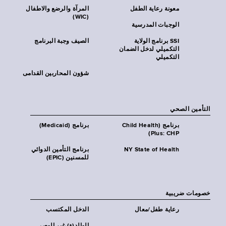
معونة رعاية الطفل
المرآة والرضع والاطفال
(WIC)
الوجبات المدرسية
SSI برنامج الولاية
الصيف وجبة البرنامج
التكميلي لدخل الضمان
التكميلي
شؤون المحاربين القدامى
التأمين الصحي
برنامج (Child Health
برنامج (Medicaid)
Plus: CHP)
NY State of Health
برنامج التأمين الدوائي
للمسنين (EPIC)
خصومات ضريبية
رعاية طفل/معال
الدخل المكتسب