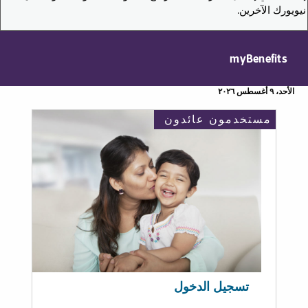
نيويورك الآخرين.
myBenefits
الأحد، ٩ أغسطس ٢٠٢٦
مستخدمون عائدون
تسجيل الدخول