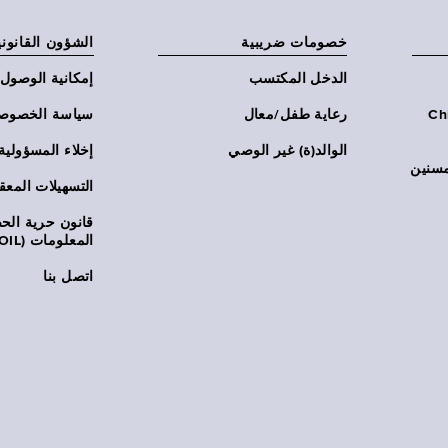
خصومات ضريبية
الشؤون القانوني
الدخل المكتسب
إمكانية الوصول
Chi:
رعاية طفل/معال
سياسة الخصوص
الوالد(ة) غير الوصي
إخلاء المسؤولية
مسنين
التسهيلات المعق
قانون حرية ال
المعلومات (FOIL)
اتصل بنا