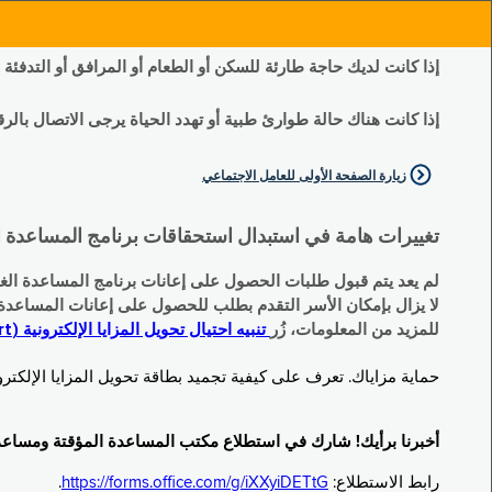
إذا كانت لديك حاجة طارئة للسكن أو الطعام أو المرافق أو التدفئة
إذا كانت هناك حالة طوارئ طبية أو تهدد الحياة يرجى الاتصال بالرقم 11
زيارة الصفحة الأولى للعامل الاجتماعي
تغييرات هامة في استبدال استحقاقات برنامج المساعدة الغذائية التكميلية (SNAP) وبرنامج المس
لم يعد يتم قبول طلبات الحصول على إعانات برنامج المساعدة الغذائية التكميلية
لا يزال بإمكان الأسر التقدم بطلب للحصول على إعانات المساعدة المؤقتة TA (نقداً) البديلة
للمزيد من المعلومات، زُر
تنبيه احتيال تحويل المزايا الإلكترونية (EBT Scam Alert) | مكتب المساعدة المؤقتة ومساعدة ذوي الإعاقة (OTDA)
حماية مزاياك. تعرف على كيفية تجميد بطاقة تحويل المزايا الإلكترونية (Electronic Benefit Transfer, EBT) الخاصة بك عندما لا تكون قيد الاست
أخبرنا برأيك! شارك في استطلاع مكتب المساعدة المؤقتة ومساعدة ذوي الإعاقة (TDA
رابط الاستطلاع:
https://forms.office.com/g/iXXyiDETtG
.