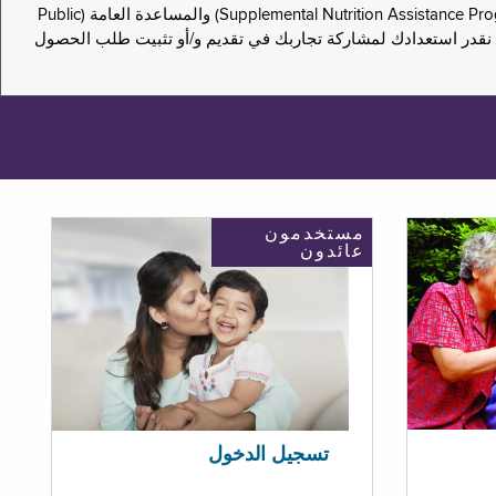
يدعو هذا الاستطلاع سكان نيويورك لمشاركة تجاربهم في التقدم بطلب للحصول على مزايا برنامج المساعدة الغذائية التكميلية (Supplemental Nutrition Assistance Program, SNAP) والمساعدة العامة (Public
ستكون إجاباتك مجهولة الهوية تمامًا، ونحن نقدر استعدادك لمشاركة تجاربك في تقديم و/أو تثبيت طلب الحصول
مستخدمون
عائدون
تسجيل الدخول