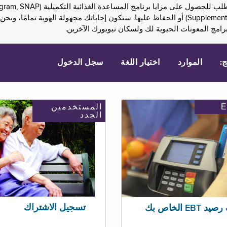
Assistance, PA) ودخل الضمان التكميلي (Supplemental Security Income, SSI) أو الحفاظ عليها. 
امج المعونات الحيوية لك ولسكان نيويورك الآخرين.
ج:
الموارد
اختيار اللغة
سجل الدخول
المستخدمين
الجدد
تسجيل الاشتراك
EBT الخاص بك