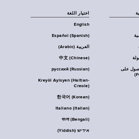
ة
اختيار اللغة
English
ية
Español (Spanish)
العربية (Arabic)
ولة
中文 (Chinese)
حصول على
русский (Russian)
Kreyòl Ayisyen (Haitian-
Creole)
한국어 (Korean)
Italiano (Italian)
বাংলা (Bengali)
אידיש (Yiddish)