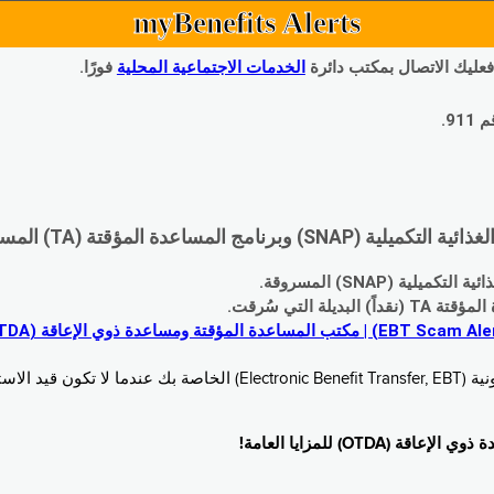
myBenefits Alerts
 فعليك الاتصال بمكتب دائرة
الخدمات الاجتماعية المحلية
فورًا.
9.
اعدة المؤقتة (TA) المسروقة:
 (SNAP) المسروقة.
 التي سُرقت.
خدام. زُر
O) للمزايا العامة!