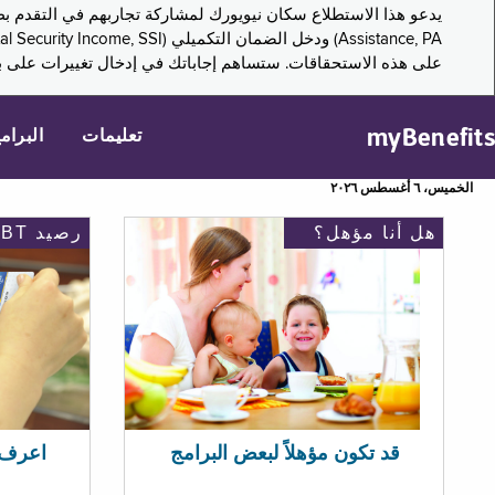
على هذه الاستحقاقات. ستساهم إجاباتك في إدخال تغييرات على بر
myBenefits
تعليمات
البرام
الخميس، ٦ أغسطس ٢٠٢٦
هل أنا مؤهل؟
رصيد EBT
اعرف رصيد 
قد تكون مؤهلاً لبعض البرامج