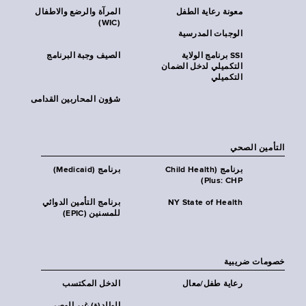
معونة رعاية الطفل
المرآة والرضع والاطفال
(WIC)
الوجبات المدرسية
SSI برنامج الولاية
الصيف وجبة البرنامج
التكميلي لدخل الضمان
التكميلي
شؤون المحاربين القدامى
التأمين الصحي
برنامج (Child Health
برنامج (Medicaid)
Plus: CHP)
NY State of Health
برنامج التأمين الدوائي
للمسنين (EPIC)
خصومات ضريبية
رعاية طفل/معال
الدخل المكتسب