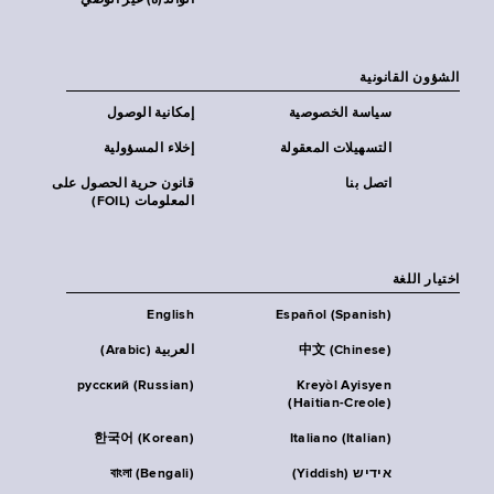
الوالد(ة) غير الوصي
الشؤون القانونية
سياسة الخصوصية
إمكانية الوصول
التسهيلات المعقولة
إخلاء المسؤولية
اتصل بنا
قانون حرية الحصول على
المعلومات (FOIL)
اختيار اللغة
English
Español (Spanish)
中文 (Chinese)
العربية (Arabic)
русский (Russian)
Kreyòl Ayisyen
(Haitian-Creole)
한국어 (Korean)
Italiano (Italian)
אידיש (Yiddish)
বাংলা (Bengali)