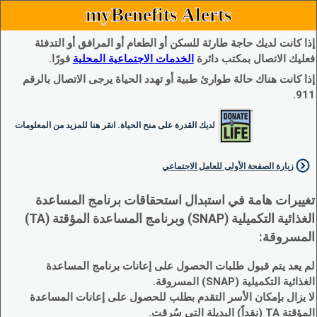
myBenefits Alerts
إذا كانت لديك حاجة طارئة للسكن أو الطعام أو المرافق أو التدفئة
فعليك الاتصال بمكتب دائرة
الخدمات الاجتماعية المحلية
فورًا.
إذا كانت هناك حالة طوارئ طبية أو تهدد الحياة يرجى الاتصال بالرقم
911.
لديك القدرة على منح الحياة. انقر هنا للمزيد من المعلومات
زيارة الصفحة الأولى للعامل الاجتماعي
تغييرات هامة في استبدال استحقاقات برنامج المساعدة
الغذائية التكميلية (SNAP) وبرنامج المساعدة المؤقتة (TA)
المسروقة:
لم يعد يتم قبول طلبات الحصول على إعانات برنامج المساعدة
الغذائية التكميلية (SNAP) المسروقة.
لا يزال بإمكان الأسر التقدم بطلب للحصول على إعانات المساعدة
المؤقتة TA (نقداً) البديلة التي سُرقت.