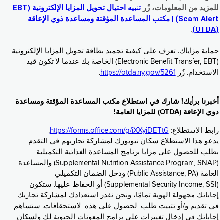
للمزيد من المعلومات، زُر
تنبيه احتيال تحويل المزايا الإلكترونية (EBT
Scam Alert) | مكتب المساعدة المؤقتة ومساعدة ذوي الإعاقة
.
(OTDA)
حماية مزاياك. تعرف على كيفية تجميد بطاقة تحويل المزايا الإلكترونية
(Electronic Benefit Transfer, EBT) الخاصة بك عندما لا تكون قيد
الاستخدام. زُر
https://otda.ny.gov/5261
.
أخبرنا برأيك! شارك في استطلاع مكتب المساعدة المؤقتة ومساعدة
ذوي الإعاقة (OTDA) للمزايا العامة!
رابط الاستطلاع:
https://forms.office.com/g/iXXyiDETtG
.
يدعو هذا الاستطلاع سكان نيويورك لمشاركة تجاربهم في التقدم
بطلب للحصول على مزايا برنامج المساعدة الغذائية التكميلية
(Supplemental Nutrition Assistance Program, SNAP) والمساعدة
العامة (Public Assistance, PA) ودخل الضمان التكميلي
(Supplemental Security Income, SSI) أو الحفاظ عليها. ستكون
إجاباتك مجهولة الهوية تمامًا، ونحن نقدر استعدادك لمشاركة تجاربك
في تقديم و/أو تثبيت طلب الحصول على هذه الاستحقاقات. ستساهم
إجاباتك في إدخال تغييرات على برامج المعونات الحيوية لك ولسكان