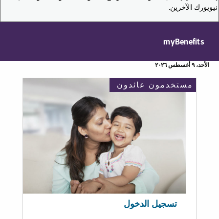
نيويورك الآخرين.
myBenefits
الأحد، ٩ أغسطس ٢٠٢٦
مستخدمون عائدون
تسجيل الدخول