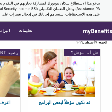
على هذه الاستحقاقات. ستساهم إجاباتك في إدخال تغييرات على بر
myBenefits
تعليمات
البرام
الجمعة، ٧ أغسطس ٢٠٢٦
هل أنا مؤهل؟
رصيد EBT
اعرف رصيد 
قد تكون مؤهلاً لبعض البرامج