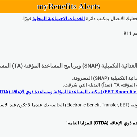
myBenefits Alerts
 فعليك الاتصال بمكتب دائرة
الخدمات الاجتماعية المحلية
فورًا.
9.
اعدة المؤقتة (TA) المسروقة:
 (SNAP) المسروقة.
 التي سُرقت.
خدام. زُر
O) للمزايا العامة!