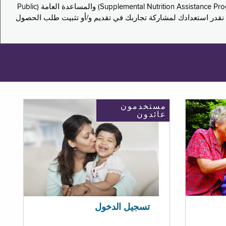
يدعو هذا الاستطلاع سكان نيويورك لمشاركة تجاربهم في التقدم بطلب للحصول على مزايا برنامج المساعدة الغذائية التكميلية (Supplemental Nutrition Assistance Program, SNAP) والمساعدة العامة (Public
ستكون إجاباتك مجهولة الهوية تمامًا، ونحن نقدر استعدادك لمشاركة تجاربك في تقديم و/أو تثبيت طلب الحصول
مستخدمون
عائدون
تسجيل الدخول