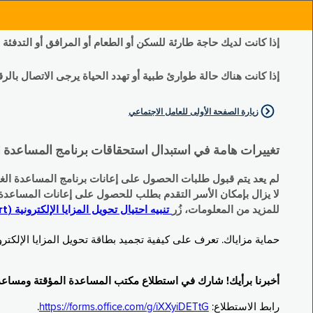
إذا كانت لديك حاجة طارئة للسكن أو الطعام أو المرافق أو التدفئة
إذا كانت هناك حالة طوارئ طبية أو تهدد الحياة يرجى الاتصال بالرقم 11
زيارة الصفحة الأولى للعامل الاجتماعي
تغييرات هامة في استبدال استحقاقات برنامج المساعدة الغذائية التكميلية (SNAP) وبرنامج المس
لم يعد يتم قبول طلبات الحصول على إعانات برنامج المساعدة الغذائية التكميلية
لا يزال بإمكان الأسر التقدم بطلب للحصول على إعانات المساعدة المؤقتة TA (نقداً) البديلة
للمزيد من المعلومات، زُر
تنبيه احتيال تحويل المزايا الإلكترونية (EBT Scam Alert) | مكتب المساعدة المؤقتة ومساعدة ذوي الإعاقة (OTDA)
حماية مزاياك. تعرف على كيفية تجميد بطاقة تحويل المزايا الإلكترونية (Electronic Benefit Transfer, EBT) الخاصة بك عندما لا تكون قيد الاست
أخبرنا برأيك! شارك في استطلاع مكتب المساعدة المؤقتة ومساعدة ذوي الإعاقة (TDA
رابط الاستطلاع:
https://forms.office.com/g/iXXyiDETtG
.