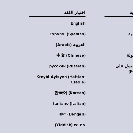
ة
اختيار اللغة
English
ية
Español (Spanish)
العربية (Arabic)
ولة
中文 (Chinese)
حصول على
русский (Russian)
Kreyòl Ayisyen (Haitian-
Creole)
한국어 (Korean)
Italiano (Italian)
বাংলা (Bengali)
אידיש (Yiddish)