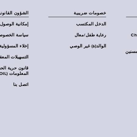
خصومات ضريبية
الشؤون القانوني
الدخل المكتسب
إمكانية الوصول
Chi:
رعاية طفل/معال
سياسة الخصوص
الوالد(ة) غير الوصي
إخلاء المسؤولية
مسنين
التسهيلات المعق
قانون حرية ال
المعلومات (FOIL)
اتصل بنا