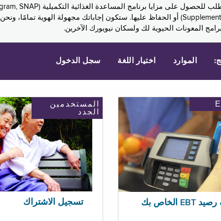
Assistance, PA) ودخل الضمان التكميلي (Supplemental Security Income, SSI) أو الحفاظ عليها. 
امج المعونات الحيوية لك ولسكان نيويورك الآخرين.
ج:
الموارد
اختيار اللغة
سجل الدخول
المستخدمين
الجدد
تسجيل الاشتراك
EBT الخاص بك